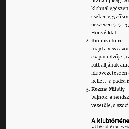
utána ifjúsági e
klubnál egészen 
csak a jegyzőkö
összesen 515. Eg
Honvéddal.
Komora Imre
– 
majd a visszavon
csapat edzője (1
futballjának am
klubvezetésben d
kellett, a padra i
Kozma Mihály
–
bajnok, a rendsz
vezetője, a szoc