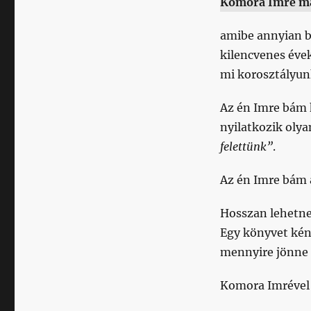
Komora Imre ma
amibe annyian b
kilencvenes évek
mi korosztályunk
Az én Imre bám 
nyilatkozik oly
felettünk”
.
Az én Imre bám 
Hosszan lehetne 
Egy könyvet kén
mennyire jönne á
Komora Imrével 