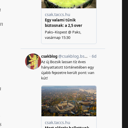
a
en
a
g
s