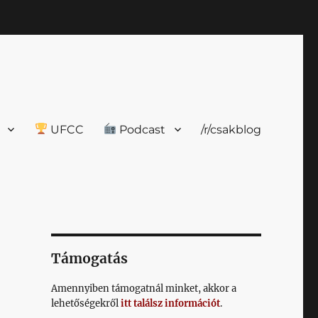
UFCC
Podcast
/r/csakblog
Támogatás
Amennyiben támogatnál minket, akkor a
lehetőségekről
itt találsz információt
.