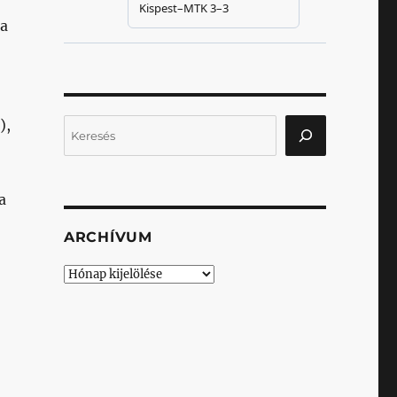
 a
),
Keresés
a
ARCHÍVUM
Archívum