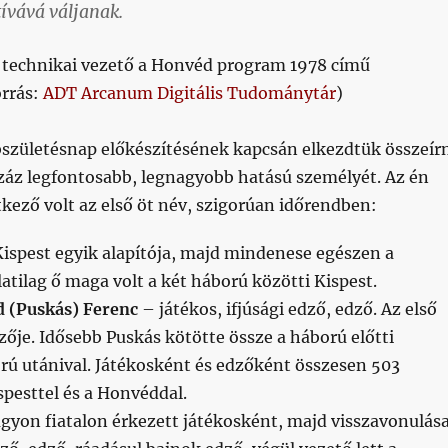
tívává váljanak.
technikai vezető a Honvéd program 1978 című
orrás:
ADT Arcanum Digitális Tudománytár
)
bszületésnap előkészítésének kapcsán elkezdtük összeír
száz legfontosabb, legnagyobb hatású személyét. Az én
kező volt az első öt név, szigorúan időrendben:
ispest egyik alapítója, majd mindenese egészen a
latilag ő maga volt a két háború közötti Kispest.
d (Puskás) Ferenc
– játékos, ifjúsági edző, edző. Az első
ője. Idősebb Puskás kötötte össze a háború előtti
rú utánival. Játékosként és edzőként összesen 503
spesttel és a Honvéddal.
gyon fiatalon érkezett játékosként, majd visszavonulás