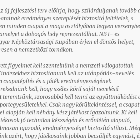
 új fejlesztési terv előírja, hogy szilárduljanak tovább 
atainak eredményes szereplését biztosító feltételek, s
en minden csapat a maga osztályában legyen versenyb
amelyet a dobogós hely reprezentálhat. NB I- es
yar Népköztársasági Kupában érjen el döntős helyet,
eresen a nemzetközi tornákon.
tt figyelmet kell szentelnünk a nemzeti válogatottak
 Mindezekhez biztosítanunk kell az utánpótlás-nevelés
a csapatépítés és a játék eredményességének
rekednünk kell, hogy széles körű saját nevelésű
t teremtsünk, szorosabbá kell tenni az együttműködést 
portegyesületekkel. Csak nagy körültekintéssel, a csapat
ei alapján kell néhány kész játékost igazolnunk. Ki kell
tékosok jó technikai készségén és erőnlétén alapuló,
almasan igazodó, eredményességet biztosító stílust. Mé
ünk azért, hogy játékosaink jobban becsüljék egymást, é