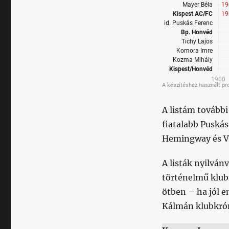
A listám további
fiatalabb Puskás
Hemingway és Vá
A listák nyilván
történelmű klubn
ötben – ha jól e
Kálmán klubkrón