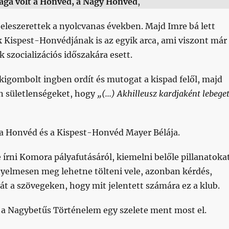
ga volt a Honvéd, a Nagy Honvéd
,
eleszerettek a nyolcvanas években. Majd Imre bá lett
 Kispest-Honvédjának is az egyik arca, ami viszont már
 szocializációs időszakára esett.
kigombolt ingben ordít és mutogat a kispad felől, majd
an sületlenségeket, hogy
„(...) Akhilleusz kardjaként lebeget
a Honvéd és a Kispest-Honvéd Mayer Bélája.
írni Komora pályafutásáról, kiemelni belőle pillanatokat
yelmesen meg lehetne tölteni vele, azonban kérdés,
t a szövegeken, hogy mit jelentett számára ez a klub.
a Nagybetűs Történelem egy szelete ment most el.