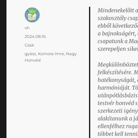
Mindenekelőtt az
szakosztály csap
ebből következő
Szerző
vh
a bajnokságért, 
Közzétéve
2024.08.16.
csapatunk a Mag
Kategória
Csak
szerepeljen sik
Címke
gyász
,
Komora Imre
,
Nagy
Honvéd
Megkülönböztete
felkészítésére.
hatékonyságát, 
harmóniáját. Tö
utánpótlásbázis
testvér honvéd s
szerkezeti igény
alakítanunk a já
ellenfélhez rug
többet kell tenn