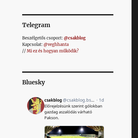
Telegram
Beszélgetős csoport:
@csakblog
Kapcsolat:
@veghhanta
//
Mi ez és hogyan működik?
Bluesky