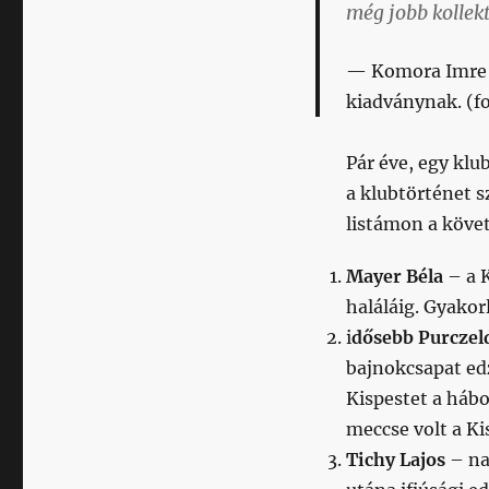
még jobb kollek
Komora Imre 
kiadványnak.
(f
Pár éve, egy klu
a klubtörténet 
listámon a követ
Mayer Béla
– a K
haláláig. Gyakor
i
dősebb Purczel
bajnokcsapat edz
Kispestet a hábo
meccse volt a Ki
Tichy Lajos
– na