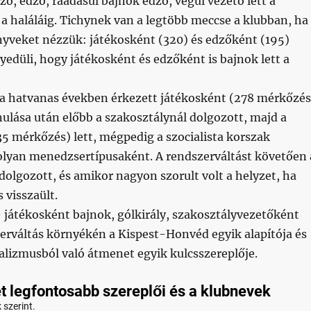
dző, edző, ráadásul bajnok edző, végül vezető lett a
a haláláig. Tichynek van a legtöbb meccse a klubban, ha
nyveket nézzük: játékosként (320) és edzőként (195)
yedüli, hogy játékosként és edzőként is bajnok lett a
a hatvanas években érkezett játékosként (278 mérkőzés
ulása után előbb a szakosztálynál dolgozott, majd a
35 mérkőzés) lett, mégpedig a szocialista korszak
olyan menedzsertípusaként. A rendszerváltást követően 
olgozott, és amikor nagyon szorult volt a helyzet, ha
s visszaült.
 játékosként bajnok, gólkirály, szakosztályvezetőként
erváltás környékén a Kispest-Honvéd egyik alapítója és
ializmusból való átmenet egyik kulcsszereplője.