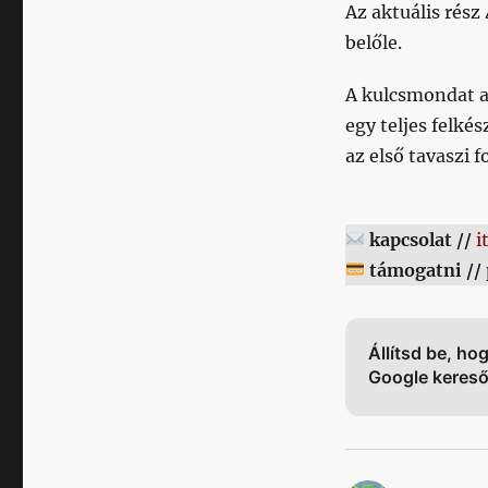
Az aktuális rész
belőle.
A kulcsmondat a 
egy teljes felké
az első tavaszi f
kapcsolat //
i
támogatni //
Állítsd be, ho
Google keres