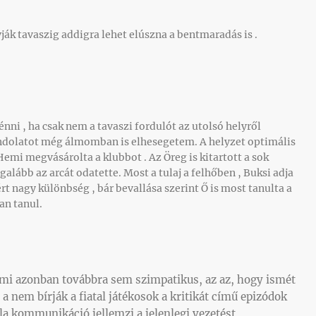
ják tavaszig addigra lehet elúszna a bentmaradás is .
nni , ha csak nem a tavaszi fordulót az utolsó helyről
gondolatot még álmomban is elhesegetem. A helyzet optimális
emi megvásárolta a klubbot . Az Öreg is kitartott a sok
egalább az arcát odatette. Most a tulaj a felhőben , Buksi adja
rt nagy különbség , bár bevallása szerint Ő is most tanulta a
an tanul.
ami azonban továbbra sem szimpatikus, az az, hogy ismét
a nem bírják a fiatal játékosok a kritikát című epizódok
la kommunikáció jellemzi a jelenlegi vezetést,