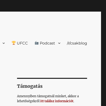
UFCC
Podcast
/r/csakblog
Támogatás
Amennyiben támogatnál minket, akkor a
lehetőségekről
itt találsz információt
.