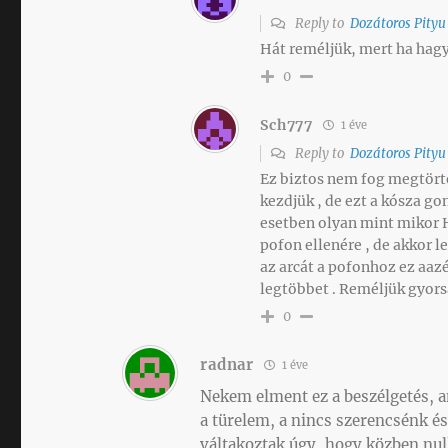
Reply to
Dozátoros Pityu
Hát reméljük, mert ha hagy
0
Sch777
1 éve
Reply to
Dozátoros Pityu
Ez biztos nem fog megtörté
kezdjük , de ezt a kósza 
esetben olyan mint mikor H
pofon ellenére , de akkor l
az arcát a pofonhoz ez aazé
legtöbbet . Reméljük gyors
0
radnar
1 éve
Nekem elment ez a beszélgetés, 
a türelem, a nincs szerencsénk és 
váltakoztak úgy, hogy közben nul