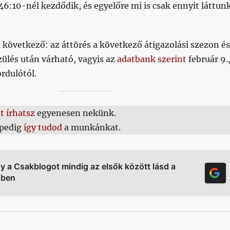
 46:10-nél kezdődik, és egyelőre mi is csak ennyit láttun
következő: az áttörés a következő átigazolási szezon és
szülés után várható, vagyis az
adatbank szerint
február 9.
ordulótól.
tt írhatsz
egyenesen nekünk.
pedig
így tudod
a munkánkat.
gy a Csakblogot mindig az elsők között lásd a
őben