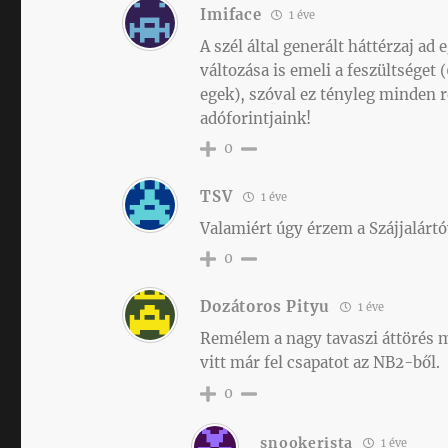
Imiface
1 éve
A szél által generált háttérzaj ad
változása is emeli a feszültsége
egek), szóval ez tényleg minden
adóforintjaink!
0
TSV
1 éve
Valamiért úgy érzem a Szájjalártó
0
Dozátoros Pityu
1 éve
Remélem a nagy tavaszi áttörés 
vitt már fel csapatot az NB2-ből.
0
snookerista
1 éve