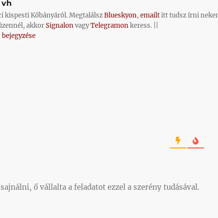
vh
ci kispesti Kőbányáról. Megtalálsz
Blueskyon
,
emailt
itt tudsz írni neke
üzennél, akkor
Signalon
vagy
Telegramon
keress. ||
 bejegyzése
jnálni, ő vállalta a feladatot ezzel a szerény tudásával.