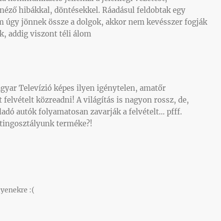
inéző hibákkal, döntésekkel. Ráadásul feldobtak egy
em úgy jönnek össze a dolgok, akkor nem kevésszer fogják
k, addig viszont téli álom
yar Televízió képes ilyen igénytelen, amatőr
elvételt közreadni! A világítás is nagyon rossz, de,
ladó autók folyamatosan zavarják a felvételt… pfff.
etingosztályunk terméke?!
lyenekre :(