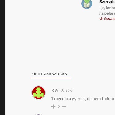
Szerző:
Egy lőrin
ha pedig 
vh összes
10
HOZZÁSZÓLÁS
RW
1 éve
Tragédia a gyerek, de nem tudom sa
0