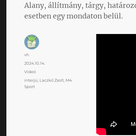
Alany, állítmány, tárgy, határoz
esetben egy mondaton belül.
Szerző
vh
Közzétéve
2024.10.14.
Kategória
Videó
Címke
interjú
,
Laczkó Zsolt
,
M4
Sport