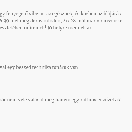
 egy fenyegető vibe-ot az egésznek, és közben az időjárás
t (6:39-nél még derűs minden, 46:28-nál már ólomszürke
 részletében műremek! Jó helyre mennek az
val egy beszed technika tanáruk van .
már nem vele valósul meg hanem egy rutinos edzővel aki