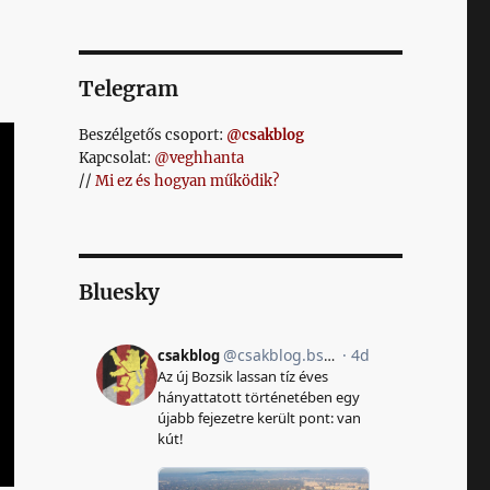
Telegram
Beszélgetős csoport:
@csakblog
Kapcsolat:
@veghhanta
//
Mi ez és hogyan működik?
Bluesky