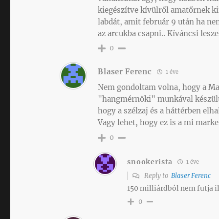
kiegészítve kívülről amatőrnek k
labdát, amit február 9 után ha n
az arcukba csapni.. Kíváncsi lesze
0
Blaser Ferenc
1 éve
Nem gondoltam volna, hogy a Mag
"hangmérnöki" munkával készült f
hogy a szélzaj és a háttérben elha
Vagy lehet, hogy ez is a mi mark
0
snookerista
1 éve
Reply to
Blaser Ferenc
150 milliárdból nem futja i
0