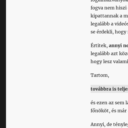
fogva nem hiszi
kipattannak a m
legalább a vide
se érdekli, hogy
Értitek,
annyi n
legalább azt közö
hogy lesz valami
Tartom,
továbbra is telj
és ezen az sem l
főnököt, és már a
Annyi, de tényl