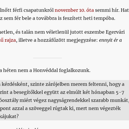
lnőtt férfi csapatunkról
november 10. óta
semmi hír. Hat
z sem fér bele a továbbra is feszített heti tempóba.
etlen, és talán nem véletlenül jutott eszembe Egervári
ű rajza
, illetve a hozzáfűzött megjegyzése:
ennyit ér a
a héten nem a Honvéddal foglalkozunk.
a kérdésként, szinte zárójelben merem feltenni, hogy a
rint a besegítőkkel együtt az elmúlt két hónapban 5-7
jtóosztály miért végez nagyságrendekkel szarabb munkát
t pont azzal a szöveggel rúgtak ki, mert nem végezték
kájukat?