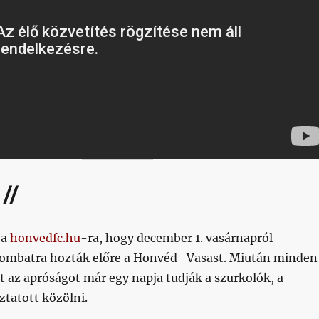
 //
 a
honvedfc.hu
-ra, hogy december 1. vasárnapról
zombatra hozták előre a Honvéd–Vasast. Miután minden
t az apróságot már egy napja tudják a szurkolók, a
ztatott közölni.