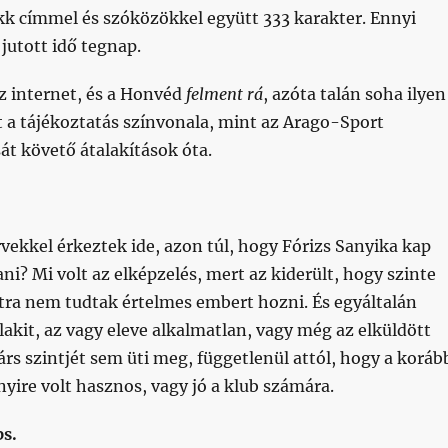
kk címmel és szóközökkel együtt 333 karakter. Ennyi
jutott idő tegnap.
z internet, és a Honvéd
felment rá
, azóta talán soha ilyen
 a tájékoztatás színvonala, mint az Arago-Sport
át követő átalakítások óta.
vekkel érkeztek ide, azon túl, hogy Fórizs Sanyika kap
ani? Mi volt az elképzelés, mert az kiderült, hogy szinte
ra nem tudtak értelmes embert hozni. És egyáltalán
akit, az vagy eleve alkalmatlan, vagy még az elküldött
s szintjét sem üti meg, függetlenül attól, hogy a koráb
ire volt hasznos, vagy jó a klub számára.
ps.