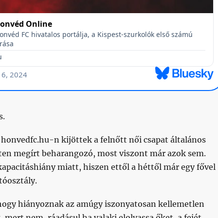
s.
 honvedfc.hu-n kijöttek a felnőtt női csapat általános
inten megírt beharangozó, most viszont már azok sem.
kapacitáshiány miatt, hiszen ettől a héttől már egy fővel
tóosztály.
gy hiányoznak az amúgy iszonyatosan kellemetlen
mert nem, ráadásul ha valaki elolvassa őket, a fejét