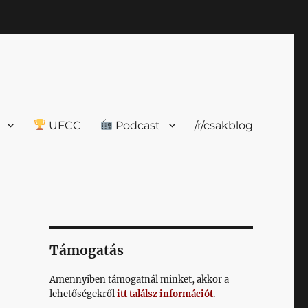
UFCC
Podcast
/r/csakblog
Támogatás
Amennyiben támogatnál minket, akkor a
lehetőségekről
itt találsz információt
.