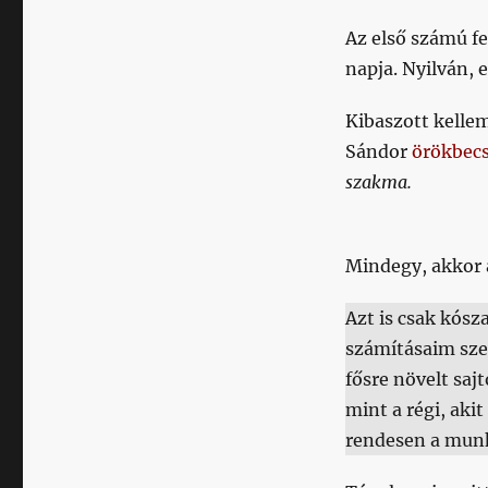
Az első számú fe
napja. Nyilván, e
Kibaszott kellem
Sándor
örökbecs
szakma.
Mindegy, akkor 
Azt is csak kósz
számításaim sze
fősre növelt sa
mint a régi, aki
rendesen a mun