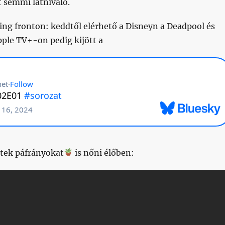
t semmi látnivaló.
ing fronton: keddtől elérhető a Disneyn a Deadpool és
ple TV+-on pedig kijött a
tek páfrányokat
is nőni élőben: