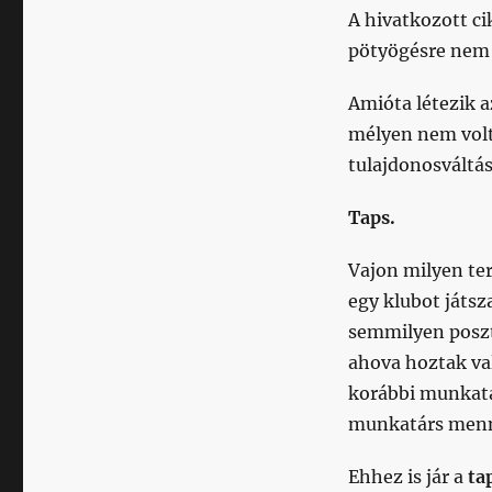
A hivatkozott ci
pötyögésre nem 
Amióta létezik a
mélyen nem volt
tulajdonosváltás
Taps.
Vajon milyen ter
egy klubot játsz
semmilyen poszt
ahova hoztak val
korábbi munkatár
munkatárs menny
Ehhez is jár a
ta