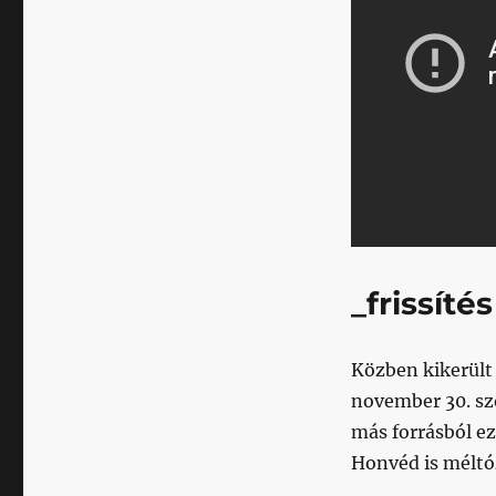
_frissítés
Közben kikerült
november 30. s
más forrásból ez
Honvéd is méltó