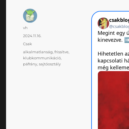
Szerző
vh
Közzétéve
2024.11.16.
Kategória
Csak
Címke
alkalmatlanság
,
frissítve
,
klubkommunikáció
,
páfrány
,
sajtóosztály