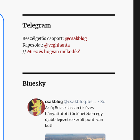
Telegram
Beszélgetős csoport:
@csakblog
Kapcsolat:
@veghhanta
//
Mi ez és hogyan működik?
Bluesky