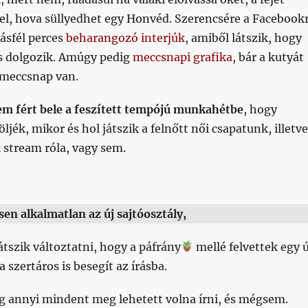
 el, hova süllyedhet egy Honvéd. Szerencsére a Facebook
ásfél perces
beharangozó interjúk
, amiből látszik, hogy
ós dolgozik. Amúgy pedig
meccsnapi grafika
, bár a kutyát
 meccsnap van.
em fért bele a feszített tempójú munkahétbe
, hogy
ljék, mikor és hol játszik a felnőtt női csapatunk, illetve
 stream róla, vagy sem.
esen alkalmatlan az új sajtóosztály,
átszik változtatni, hogy a páfrány
mellé felvettek egy ú
 szertáros is besegít az írásba.
eg annyi mindent meg lehetett volna írni, és mégsem.