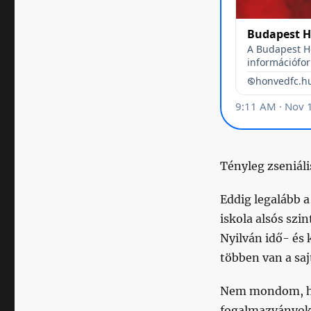
Tényleg zseniáli
Eddig legalább a
iskola alsós sz
Nyilván idő- és 
többen van a saj
Nem mondom, ho
fogalmazványok, 