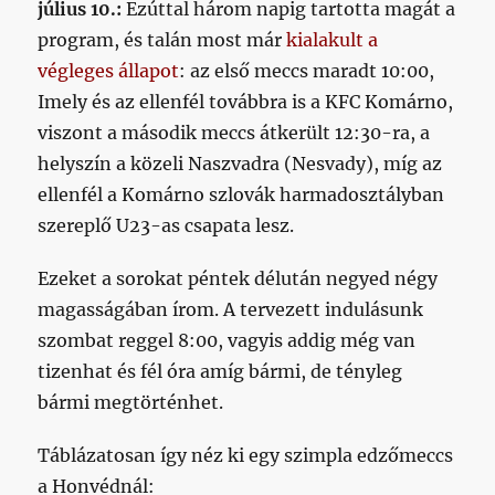
július 10.:
Ezúttal három napig tartotta magát a
program, és talán most már
kialakult a
végleges állapot
: az első meccs maradt 10:00,
Imely és az ellenfél továbbra is a KFC Komárno,
viszont a második meccs átkerült 12:30-ra, a
helyszín a közeli Naszvadra (Nesvady), míg az
ellenfél a Komárno szlovák harmadosztályban
szereplő U23-as csapata lesz.
Ezeket a sorokat péntek délután negyed négy
magasságában írom. A tervezett indulásunk
szombat reggel 8:00, vagyis addig még van
tizenhat és fél óra amíg bármi, de tényleg
bármi megtörténhet.
Táblázatosan így néz ki egy szimpla edzőmeccs
a Honvédnál: