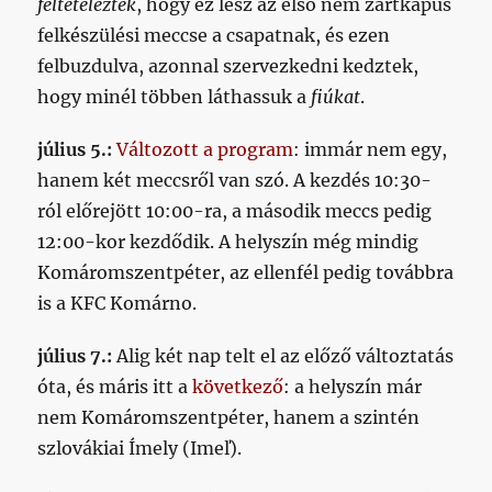
feltételezték
, hogy ez lesz az első nem zártkapus
felkészülési meccse a csapatnak, és ezen
felbuzdulva, azonnal szervezkedni kedztek,
hogy minél többen láthassuk a
fiúkat
.
július 5.:
Változott a program
: immár nem egy,
hanem két meccsről van szó. A kezdés 10:30-
ról előrejött 10:00-ra, a második meccs pedig
12:00-kor kezdődik. A helyszín még mindig
Komáromszentpéter, az ellenfél pedig továbbra
is a KFC Komárno.
július 7.:
Alig két nap telt el az előző változtatás
óta, és máris itt a
következő
: a helyszín már
nem Komáromszentpéter, hanem a szintén
szlovákiai Ímely (Imeľ).