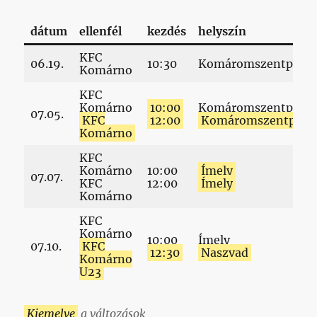
dátum
ellenfél
kezdés
helyszín
KFC
06.19.
10:30
Komáromszentpéter
Komárno
KFC
Komárno
10:00
Komáromszentpéter
07.05.
KFC
12:00
Komáromszentpéte
Komárno
KFC
Komárno
10:00
Ímely
07.07.
KFC
12:00
Ímely
Komárno
KFC
Komárno
10:00
Ímely
07.10.
KFC
12:30
Naszvad
Komárno
U23
Kiemelve
a változások