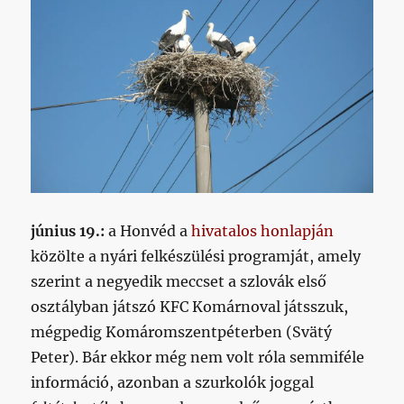
június 19.:
a Honvéd a
hivatalos honlapján
közölte a nyári felkészülési programját, amely
szerint a negyedik meccset a szlovák első
osztályban játszó KFC Komárnoval játsszuk,
mégpedig Komáromszentpéterben (Svätý
Peter). Bár ekkor még nem volt róla semmiféle
információ, azonban a szurkolók joggal