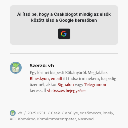
Állítsd be, hogy a Csakblogot mindig az elsők
között lásd a Google keresőben
Szerző:
vh
Egy lőrinci kispesti Kőbányáról. Megtalálsz
Blueskyon
,
emailt
itt tudsz írni nekem, ha pedig
üzennél, akkor
Signalon
vagy
Telegramon
keress. ||
vh összes bejegyzése
Szerző
Közzétéve
Kategória
Címke
vh
2025.07.11.
Csak
ahülye
,
edzőmeccs
,
Ímely
,
KFC Komárno
,
Komáromszentpéter
,
Naszvad