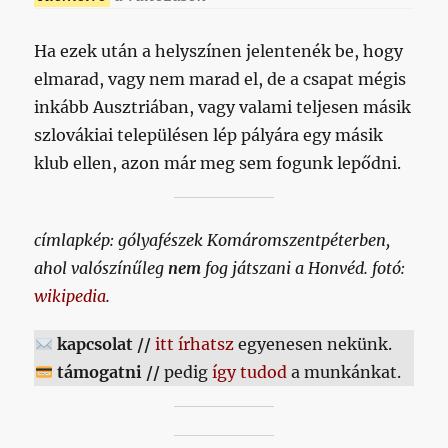
Ha ezek után a helyszínen jelentenék be, hogy
elmarad, vagy nem marad el, de a csapat mégis
inkább Ausztriában, vagy valami teljesen másik
szlovákiai településen lép pályára egy másik
klub ellen, azon már meg sem fogunk lepődni.
címlapkép: gólyafészek Komáromszentpéterben,
ahol valószínűleg
nem
fog játszani a Honvéd. fotó:
wikipedia
.
kapcsolat //
itt írhatsz
egyenesen nekünk.
támogatni //
pedig
így tudod
a munkánkat.