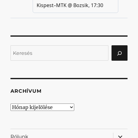
Keresés
ARCHÍVUM
Archívum
almenü
Rólunk