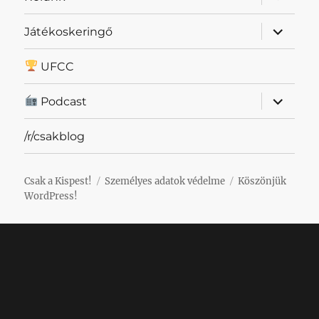
szétnyit
almenü
Játékoskeringő
szétnyit
UFCC
almenü
Podcast
szétnyit
/r/csakblog
Csak a Kispest!
Személyes adatok védelme
Köszönjük
WordPress!