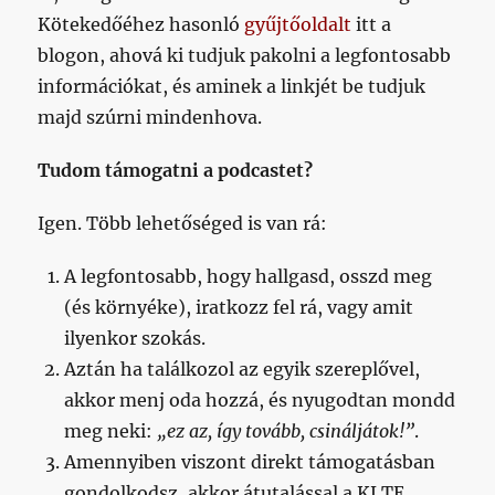
Kötekedőéhez hasonló
gyűjtőoldalt
itt a
blogon, ahová ki tudjuk pakolni a legfontosabb
információkat, és aminek a linkjét be tudjuk
majd szúrni mindenhova.
Tudom támogatni a podcastet?
Igen. Több lehetőséged is van rá:
A legfontosabb, hogy hallgasd, osszd meg
(és környéke), iratkozz fel rá, vagy amit
ilyenkor szokás.
Aztán ha találkozol az egyik szereplővel,
akkor menj oda hozzá, és nyugodtan mondd
meg neki:
„ez az, így tovább, csináljátok!”
.
Amennyiben viszont direkt támogatásban
gondolkodsz, akkor átutalással a KLTE