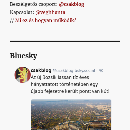
Beszélgetős csoport:
@csakblog
Kapcsolat:
@veghhanta
//
Mi ez és hogyan működik?
Bluesky