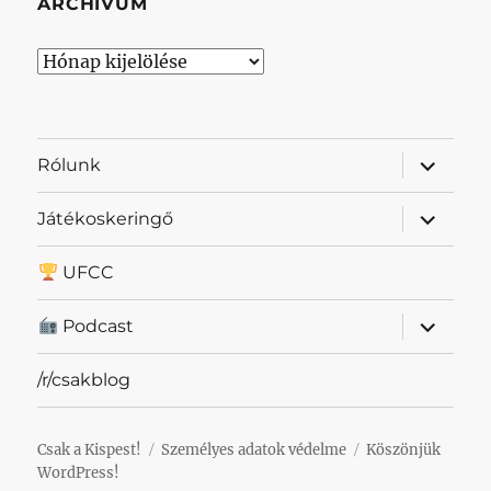
ARCHÍVUM
Archívum
almenü
Rólunk
szétnyit
almenü
Játékoskeringő
szétnyit
UFCC
almenü
Podcast
szétnyit
/r/csakblog
Csak a Kispest!
Személyes adatok védelme
Köszönjük
WordPress!