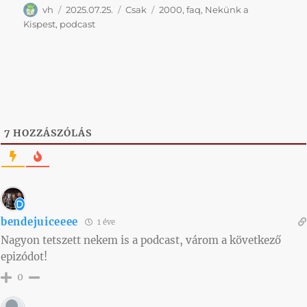
Szerző
Közzétéve
Kategória
Címke
vh
2025.07.25.
Csak
2000
,
faq
,
Nekünk a
Kispest
,
podcast
7
HOZZÁSZÓLÁS
bendejuiceeee
1 éve
Nagyon tetszett nekem is a podcast, várom a következő
epizódot!
0