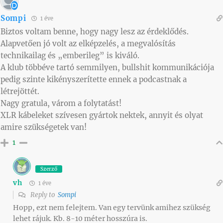
Sompi
1 éve
Biztos voltam benne, hogy nagy lesz az érdeklődés.
Alapvetően jó volt az elképzelés, a megvalósítás
technikailag és „emberileg” is kiváló.
A klub többéve tartó semmilyen, bullshit kommunikációja
pedig szinte kikényszerítette ennek a podcastnak a
létrejöttét.
Nagy gratula, várom a folytatást!
XLR kábeleket szívesen gyártok nektek, annyit és olyat
amire szükségetek van!
1
Szerző
vh
1 éve
Reply to
Sompi
Hopp, ezt nem felejtem. Van egy tervünk amihez szükség
lehet rájuk. Kb. 8-10 méter hosszúra is.