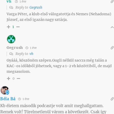
vh
1 éve
Reply to
Gegrush
Varga Péter, a klub első válogatottja és Nemes (Nehadoma)
József, az első igazán nagy sztárja.
1
Gegrush
1 éve
Reply to
vh
Gyááá, köszönöm szépen.Gugli nélkül saccra még talán a
KAC-os időkből jöhetnek, vagy a 1-2 vh közöttiből, de majd
megsasolom.
0
Béla Bá
1 éve
Kb életem második podcastje volt amit meghallgattam.
Remek volt! Türelmetlenül várom a következőt. Csak így