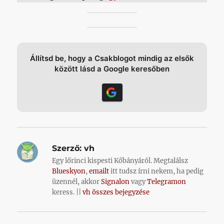
Állítsd be, hogy a Csakblogot mindig az elsők
között lásd a Google keresőben
Szerző:
vh
Egy lőrinci kispesti Kőbányáról. Megtalálsz
Blueskyon
,
emailt
itt tudsz írni nekem, ha pedig
üzennél, akkor
Signalon
vagy
Telegramon
keress. ||
vh összes bejegyzése