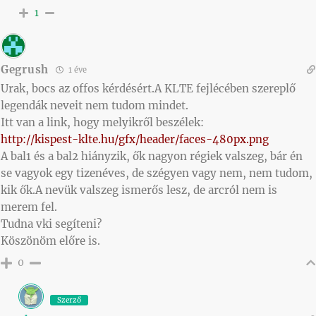
1
Gegrush
1 éve
Urak, bocs az offos kérdésért.A KLTE fejlécében szereplő
legendák neveit nem tudom mindet.
Itt van a link, hogy melyikről beszélek:
http://kispest-klte.hu/gfx/header/faces-480px.png
A bal1 és a bal2 hiányzik, ők nagyon régiek valszeg, bár én
se vagyok egy tizenéves, de szégyen vagy nem, nem tudom,
kik ők.A nevük valszeg ismerős lesz, de arcról nem is
merem fel.
Tudna vki segíteni?
Köszönöm előre is.
0
Szerző