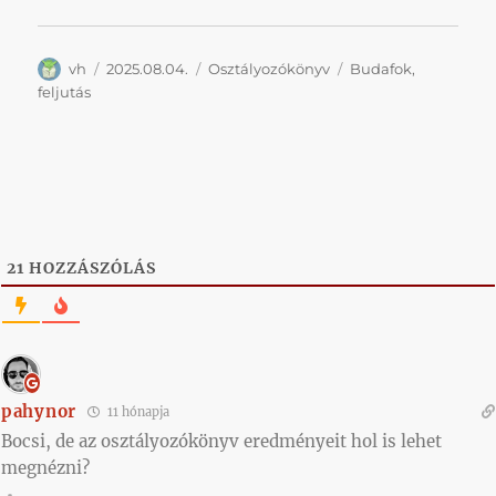
Szerző
Közzétéve
Kategória
Címke
vh
2025.08.04.
Osztályozókönyv
Budafok
,
feljutás
21
HOZZÁSZÓLÁS
pahynor
11 hónapja
Bocsi, de az osztályozókönyv eredményeit hol is lehet
megnézni?