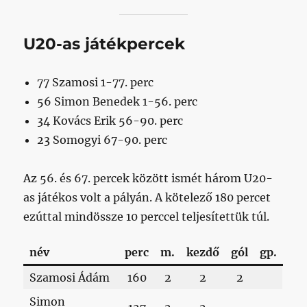
U20-as játékpercek
77 Szamosi 1-77. perc
56 Simon Benedek 1-56. perc
34 Kovács Erik 56-90. perc
23 Somogyi 67-90. perc
Az 56. és 67. percek között ismét három U20-
as játékos volt a pályán. A kötelező 180 percet
ezúttal mindössze 10 perccel teljesítettük túl.
név
perc
m.
kezdő
gól
gp.
Szamosi Ádám
160
2
2
2
Simon