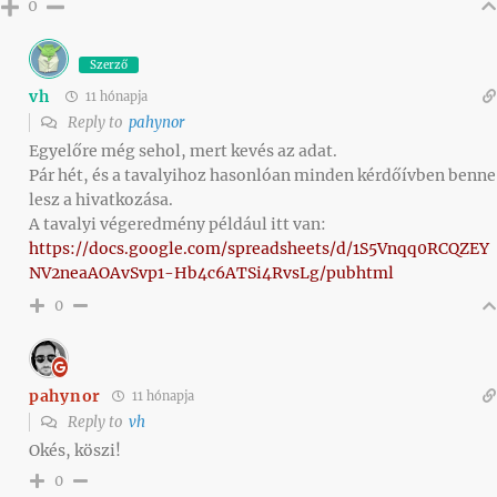
0
Szerző
vh
11 hónapja
Reply to
pahynor
Egyelőre még sehol, mert kevés az adat.
Pár hét, és a tavalyihoz hasonlóan minden kérdőívben benne
lesz a hivatkozása.
A tavalyi végeredmény például itt van:
https://docs.google.com/spreadsheets/d/1S5Vnqq0RCQZEY
NV2neaAOAvSvp1-Hb4c6ATSi4RvsLg/pubhtml
0
pahynor
11 hónapja
Reply to
vh
Okés, köszi!
0