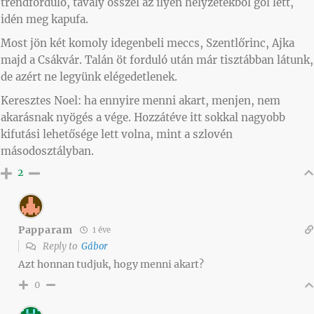
trendforduló, tavaly ősszel az ilyen helyzetekből gól lett,
idén meg kapufa.
Most jön két komoly idegenbeli meccs, Szentlőrinc, Ajka
majd a Csákvár. Talán öt forduló után már tisztábban látunk,
de azért ne legyünk elégedetlenek.
Keresztes Noel: ha ennyire menni akart, menjen, nem
akarásnak nyögés a vége. Hozzátéve itt sokkal nagyobb
kifutási lehetősége lett volna, mint a szlovén
másodosztályban.
2
Papparam
1 éve
Reply to
Gábor
Azt honnan tudjuk, hogy menni akart?
0