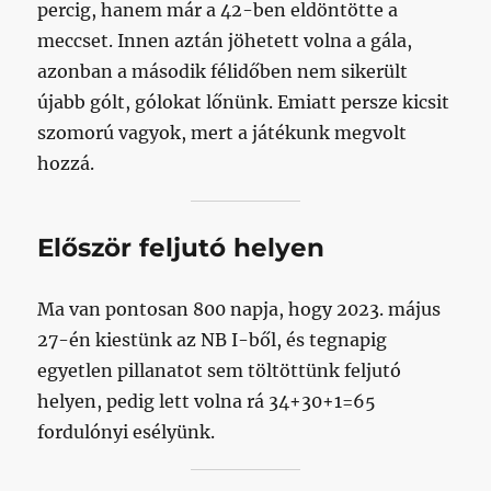
percig, hanem már a 42-ben eldöntötte a
meccset. Innen aztán jöhetett volna a gála,
azonban a második félidőben nem sikerült
újabb gólt, gólokat lőnünk. Emiatt persze kicsit
szomorú vagyok, mert a játékunk megvolt
hozzá.
Először feljutó helyen
Ma van pontosan 800 napja, hogy 2023. május
27-én kiestünk az NB I-ből, és tegnapig
egyetlen pillanatot sem töltöttünk feljutó
helyen, pedig lett volna rá 34+30+1=65
fordulónyi esélyünk.