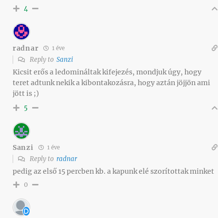
4
radnar
1 éve
Reply to
Sanzi
Kicsit erős a ledomináltak kifejezés, mondjuk úgy, hogy
teret adtunk nekik a kibontakozásra, hogy aztán jöjjön ami
jött is ;)
5
Sanzi
1 éve
Reply to
radnar
pedig az első 15 percben kb. a kapunk elé szorítottak minket
0