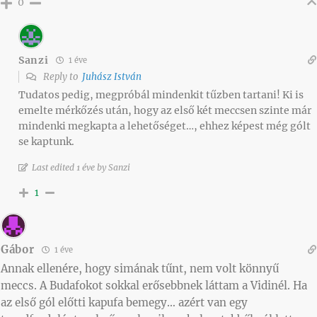
0
Sanzi
1 éve
Reply to
Juhász István
Tudatos pedig, megpróbál mindenkit tűzben tartani! Ki is
emelte mérkőzés után, hogy az első két meccsen szinte már
mindenki megkapta a lehetőséget…, ehhez képest még gólt
se kaptunk.
Last edited 1 éve by Sanzi
1
Gábor
1 éve
Annak ellenére, hogy simának tűnt, nem volt könnyű
meccs. A Budafokot sokkal erősebbnek láttam a Vidinél. Ha
az első gól előtti kapufa bemegy… azért van egy