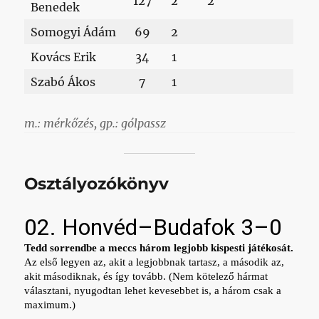
127
2
2
Benedek
Somogyi Ádám
69
2
Kovács Erik
34
1
Szabó Ákos
7
1
m.: mérkőzés, gp.: gólpassz
Osztályozókönyv