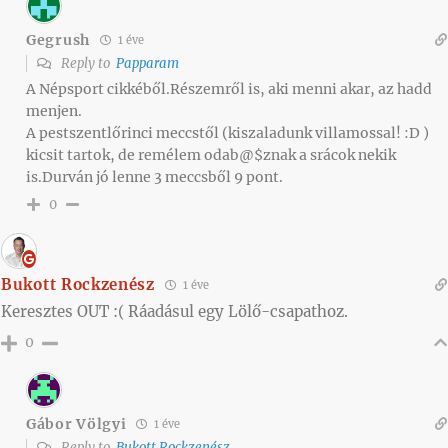
Gegrush
1 éve
Reply to
Papparam
A Népsport cikkéből.Részemről is, aki menni akar, az hadd
menjen.
A pestszentlőrinci meccstől (kiszaladunk villamossal! :D )
kicsit tartok, de remélem odab@$znak a srácok nekik
is.Durván jó lenne 3 meccsből 9 pont.
0
Bukott Rockzenész
1 éve
Keresztes OUT :( Ráadásul egy Lölő-csapathoz.
0
Gábor Völgyi
1 éve
Reply to
Bukott Rockzenész