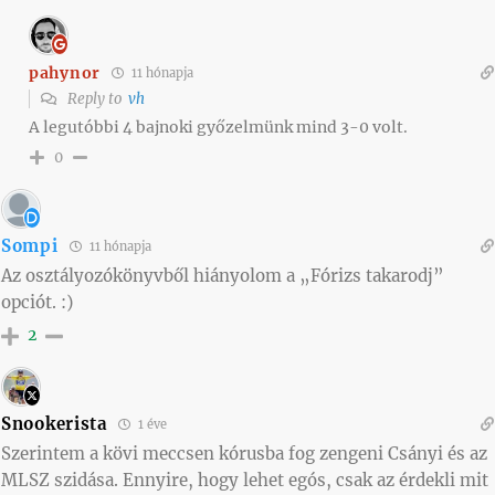
pahynor
11 hónapja
Reply to
vh
A legutóbbi 4 bajnoki győzelmünk mind 3-0 volt.
0
Sompi
11 hónapja
Az osztályozókönyvből hiányolom a „Fórizs takarodj”
opciót. :)
2
Snookerista
1 éve
Szerintem a kövi meccsen kórusba fog zengeni Csányi és az
MLSZ szidása. Ennyire, hogy lehet egós, csak az érdekli mit