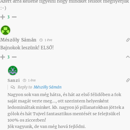
Azért arra kellene figyelni hogy mindkét félidőt megnyerjük
:-)
3
Mészöly Sámán
1 éve
Bajnokok leszünk! ELSŐ!
3
Sanzi
1 éve
Reply to
Mészöly Sámán
Nagyon sok van még hátra, és hát az első félidőben a fok
saját magát verte meg…, ott szerintem helyenként
ledomináltak minket. kb. nagyon jó pillanatokban jöttek a
gólok és hát Tujvel fantasztikus mentését se felejtsük el
100% os ziccerben!
Jók vagyunk, de van még hová fejlődni.