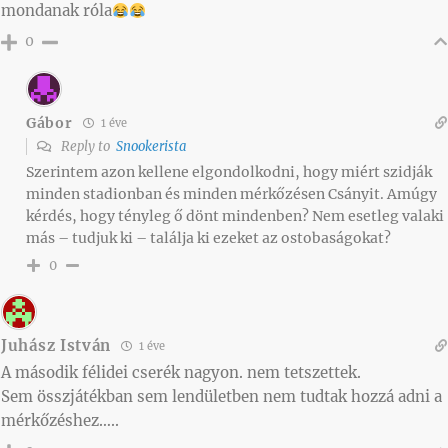
mondanak róla
0
Gábor
1 éve
Reply to
Snookerista
Szerintem azon kellene elgondolkodni, hogy miért szidják
minden stadionban és minden mérkőzésen Csányit. Amúgy
kérdés, hogy tényleg ő dönt mindenben? Nem esetleg valaki
más – tudjuk ki – találja ki ezeket az ostobaságokat?
0
Juhász István
1 éve
A második félidei cserék nagyon. nem tetszettek.
Sem összjátékban sem lendületben nem tudtak hozzá adni a
mérkőzéshez…..