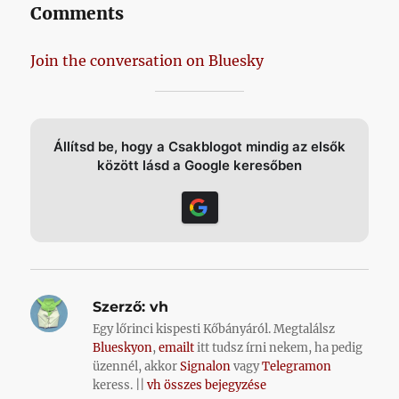
Comments
Join the conversation on Bluesky
Állítsd be, hogy a Csakblogot mindig az elsők
között lásd a Google keresőben
Szerző:
vh
Egy lőrinci kispesti Kőbányáról. Megtalálsz
Blueskyon
,
emailt
itt tudsz írni nekem, ha pedig
üzennél, akkor
Signalon
vagy
Telegramon
keress. ||
vh összes bejegyzése