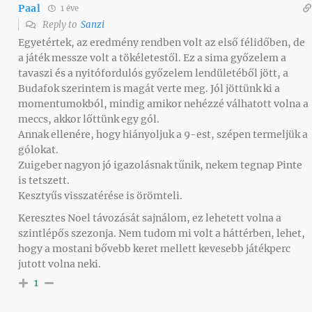
Paal
1 éve
Reply to
Sanzi
Egyetértek, az eredmény rendben volt az első félidőben, de
a játék messze volt a tökéletestől. Ez a sima győzelem a
tavaszi és a nyitófordulós győzelem lendületéből jött, a
Budafok szerintem is magát verte meg. Jól jöttünk ki a
momentumokból, mindig amikor nehézzé válhatott volna a
meccs, akkor lőttünk egy gól.
Annak ellenére, hogy hiányoljuk a 9-est, szépen termeljük a
gólokat.
Zuigeber nagyon jó igazolásnak tűnik, nekem tegnap Pinte
is tetszett.
Kesztyűs visszatérése is örömteli.
Keresztes Noel távozását sajnálom, ez lehetett volna a
szintlépős szezonja. Nem tudom mi volt a háttérben, lehet,
hogy a mostani bővebb keret mellett kevesebb játékperc
jutott volna neki.
1