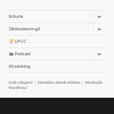
almenü
Rólunk
szétnyit
almenü
Játékoskeringő
szétnyit
UFCC
almenü
Podcast
szétnyit
/r/csakblog
Csak a Kispest!
Személyes adatok védelme
Köszönjük
WordPress!