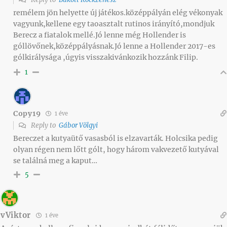
remélem jön helyette új játékos.középpályán elég vékonyak
vagyunk,kellene egy taoasztalt rutinos irányító,mondjuk
Berecz a fiatalok mellé.Jó lenne még Hollender is
góllövőnek,középpályásnak.Jó lenne a Hollender 2017-es
gólkirálysága ,úgyis visszakivánkozik hozzánk Filip.
1
Copy19
1 éve
Reply to
Gábor Völgyi
Bereczet a kutyaütő vasasból is elzavarták. Holcsika pedig
olyan régen nem lőtt gólt, hogy három vakvezető kutyával
se találná meg a kaput…
5
vViktor
1 éve