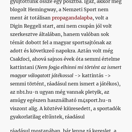
gyűjtöttünk össze egy posztba. Igaz, akkor még
blogolt Hemingway, a Nemzeti Sport nem
ment át totálisan
propagandalapba
, volt a
Digin Reggeli start, ami nem csupán jól volt
szerkesztve általában, hanem valóban sok
témát dobott fel a magyar sportsajtónak az
adott és követkzeő napokra. Aztán volt még
Csakfoci, ahová sajnos évek óta semmi értelme
kattintani (
Nem fogja elhinni mi történt az ismert
magyar válogatott játékossal
-> kattintás ->
semmi történt, ráadásul nem ismert a játékos),
az nb1.hu-n ugyan még vannak pletyik, az
amúgy egészen használható m4sport.hu-n
viszont alig. A köztévé kiüresedett, a sportadók
gyakorlatilag eltűntek, ráadásul
ráadásul mostanában, bár lenne rá kereslet, a