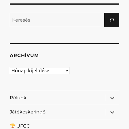
Keresés
ARCHÍVUM
Archívum
almenü
Rólunk
szétnyit
almenü
Játékoskeringő
szétnyit
UFCC