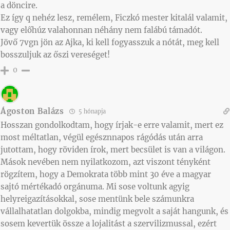
a döncire.
Ez így q nehéz lesz, remélem, Ficzkó mester kitalál valamit,
vagy előhúz valahonnan néhány nem falábú támadót.
Jövő 7vgn jön az Ajka, ki kell fogyasszuk a nótát, meg kell
bosszuljuk az őszi vereséget!
0
Ágoston Balázs
5 hónapja
Hosszan gondolkodtam, hogy írjak-e erre valamit, mert ez
most méltatlan, végül egésznnapos rágódás után arra
jutottam, hogy röviden írok, mert becsület is van a világon.
Mások nevében nem nyilatkozom, azt viszont tényként
rögzítem, hogy a Demokrata több mint 30 éve a magyar
sajtó mértékadó orgánuma. Mi sose voltunk agyig
helyreigazításokkal, sose mentünk bele számunkra
vállalhatatlan dolgokba, mindig megvolt a saját hangunk, és
sosem kevertük össze a lojalitást a szervilizmussal, ezért