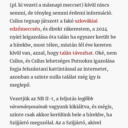
(pl. ki vezeti a másnapi meccset) kívül nincs
semmi, de tényleg semmi érdemi információ.
Csilus tegnap játszott a fakó
szlovákiai
edzőmeccsén
, és direkt rákerestem, a 2024
nyári leigazolása óta talán ha egyszer került be
a hírekbe, most télen, miután fél éve kereten
kívül van, azzal, hogy
talán távozhat
. Oké, nem
Csilus, és Csilus lehetséges Putnokra igazolása
fogja felszántani kattintással az internetet,
azonban a szinte nulla találat még így is
meglepő.
Vezetjük az NB II-t, a feljutás
legfőbb
várományosainak
vagyunk kikiáltva, és mégis,
szinte csak akkor kerülünk bele a hírekbe, ha
Szijjártó megszólal. Az a Szijjártó, akivel