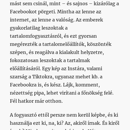
mást sem csinál, mint – és sajnos – kizárólag a
Facebookot pörgeti. Mintha az lenne az
internet, az lenne a valóság. Az emberek
gyakorlatilag leszoktak a
tartalomfogyasztásról, és ezt gyorsan
megérezték a tartalomelőállítók, köszönték
szépen, és reagálva a kialakult helyzetre,
fokozatosan leszoktak a tartalmak
előállításáról. Egy kép az Instára, valami
szarság a Tiktokra, ugyanaz mehet kb. a
Facebookra is, és kész. Lájk, komment,
nézettség pipa, lehet virítani a főnökség felé.
Fél hatkor már otthon.
A fogyasztó ettől persze nem kerül képbe, és ki
használja ezt ki, na, ki? Az, akiről írnak. És kiről