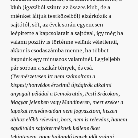
klub (igazából szinte az összes klub, de a
miénket látjuk testközelből) elzárkózik a
sajtótól, sőt, az évek során egyenesen
leépítette a kapcsolatait a sajtóval, így még ha
valami pozitív is történne velünk véletlenül,
akkor is csodaszámba menne, ha többet
kapnánk egy mínuszos valaminél. Legfeljebb
pár sorban a szikár tények, és csá.
(Természetesen itt nem számoltam a
kispest/honvédos érzelmű újságírók alkalmi
anyagait például a Demokratán, Pesti Srácokon,
Magyar Jelenben vagy Mandineren, mert ezeket a
lapokat nyilvánvalóan nem fogyasztom, hiszen
ahhoz előbb releváns, bocs, nem is releváns, hanem
egyáltalán sajtóterméknek kellene őket
tekintenem, hogy hajlandó legyek időt szánni