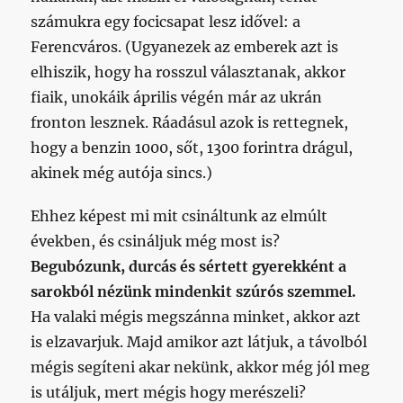
számukra egy focicsapat lesz idővel: a
Ferencváros. (Ugyanezek az emberek azt is
elhiszik, hogy ha rosszul választanak, akkor
fiaik, unokáik április végén már az ukrán
fronton lesznek. Ráadásul azok is rettegnek,
hogy a benzin 1000, sőt, 1300 forintra drágul,
akinek még autója sincs.)
Ehhez képest mi mit csináltunk az elmúlt
években, és csináljuk még most is?
Begubózunk, durcás és sértett gyerekként a
sarokból nézünk mindenkit szúrós szemmel.
Ha valaki mégis megszánna minket, akkor azt
is elzavarjuk. Majd amikor azt látjuk, a távolból
mégis segíteni akar nekünk, akkor még jól meg
is utáljuk, mert mégis hogy merészeli?