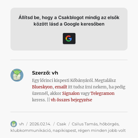
Állítsd be, hogy a Csakblogot mindig az elsők
között lásd a Google keresőben
Szerző:
vh
Egy lőrinci kispesti Kőbányáról. Megtalálsz
Blueskyon
,
emailt
itt tudsz írni nekem, ha pedig
üzennél, akkor
Signalon
vagy
Telegramon
keress. ||
vh összes bejegyzése
Szerző
Közzétéve
Kategória
Címke
vh
2026.02.14.
Csak
Csilus Tamás
,
hőbörgés
,
klubkommunikáció
,
napikispest
,
régen minden jobb volt