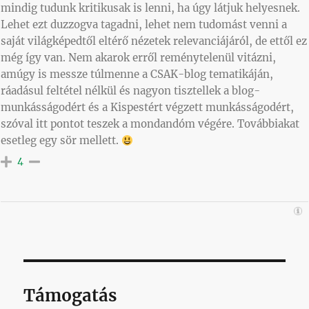
mindig tudunk kritikusak is lenni, ha úgy látjuk helyesnek.
Lehet ezt duzzogva tagadni, lehet nem tudomást venni a
saját világképedtől eltérő nézetek relevanciájáról, de ettől ez
még így van. Nem akarok erről reménytelenül vitázni,
amúgy is messze túlmenne a CSAK-blog tematikáján,
ráadásul feltétel nélkül és nagyon tisztellek a blog-
munkásságodért és a Kispestért végzett munkásságodért,
szóval itt pontot teszek a mondandóm végére. Továbbiakat
esetleg egy sör mellett.
4
Támogatás