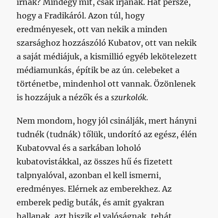
írnak? Mindegy mit, csak írjanak. Hát persze,
hogy a Fradikáról. Azon túl, hogy
eredményesek, ott van nekik a minden
szarsághoz hozzászóló Kubatov, ott van nekik
a saját médiájuk, a kismillió egyéb lekötelezett
médiamunkás, építik be az ún. celebeket a
történetbe, mindenhol ott vannak. Özönlenek
is hozzájuk a nézők és a
szurkolók.
Nem mondom, hogy jól csinálják, mert hányni
tudnék (tudnák) tőlük, undorító az egész, élén
Kubatovval és a sarkában loholó
kubatovistákkal, az összes hű és fizetett
talpnyalóval, azonban el kell ismerni,
eredményes. Elérnek az emberekhez. Az
emberek pedig buták, és amit gyakran
hallanak, azt hiszik el valóságnak, tehát