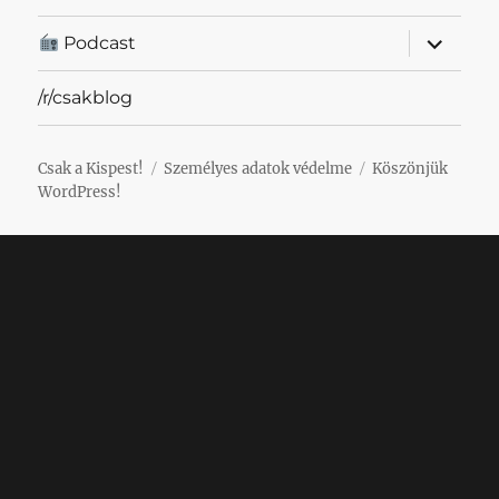
almenü
Podcast
szétnyit
/r/csakblog
Csak a Kispest!
Személyes adatok védelme
Köszönjük
WordPress!