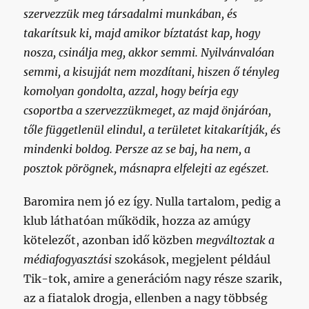
szervezzük meg társadalmi munkában, és
takarítsuk ki, majd amikor bíztatást kap, hogy
nosza, csinálja meg, akkor semmi. Nyilvánvalóan
semmi, a kisujját nem mozdítani, hiszen ő tényleg
komolyan gondolta, azzal, hogy beírja egy
csoportba a szervezzükmeget, az majd önjáróan,
tőle függetlenül elindul, a területet kitakarítják, és
mindenki boldog. Persze az se baj, ha nem, a
posztok pörögnek, másnapra elfelejti az egészet.
Baromira nem jó ez így. Nulla tartalom, pedig a
klub láthatóan működik, hozza az amúgy
kötelezőt, azonban idő közben
megváltoztak a
médiafogyasztási
szokások, megjelent például
Tik-tok, amire a generációm nagy része szarik,
az a fiatalok drogja, ellenben a nagy többség