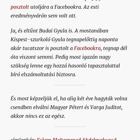
posztolt
utoljára a Facebookra. Az esti
eredményvárón sem volt ott.
Ja, és eltűnt Budai Gyula is. A mostanában
Kispest-szurkoló Gyula tegnapelőttig naponta
akár tucatszor is posztolt a
Facebookra
, tegnap dél
óta viszont semmi. Pedig most igazán nagy
szükség lenne egy hozzá hasonló tapasztalattal
bíró elszámoltatási biztosra.
És most képzeljük el, ha alig két éve hagyták volna
csendben elválni Magyar Pétert és Varga Juditot,
akkor nincs ez az egész.
címlapkép:
Eslam Mohammed Abdelmaksoud