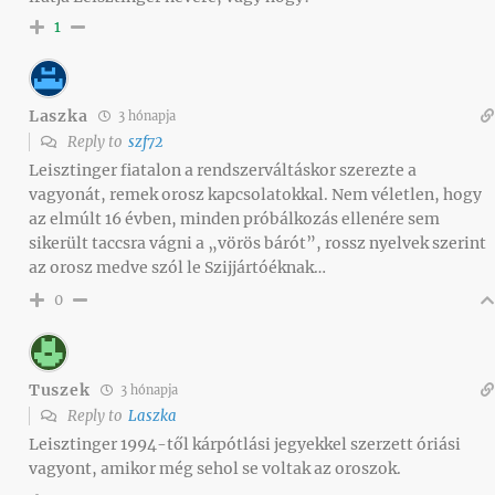
1
Laszka
3 hónapja
Reply to
szf72
Leisztinger fiatalon a rendszerváltáskor szerezte a
vagyonát, remek orosz kapcsolatokkal. Nem véletlen, hogy
az elmúlt 16 évben, minden próbálkozás ellenére sem
sikerült taccsra vágni a „vörös bárót”, rossz nyelvek szerint
az orosz medve szól le Szijjártóéknak…
0
Tuszek
3 hónapja
Reply to
Laszka
Leisztinger 1994-től kárpótlási jegyekkel szerzett óriási
vagyont, amikor még sehol se voltak az oroszok.