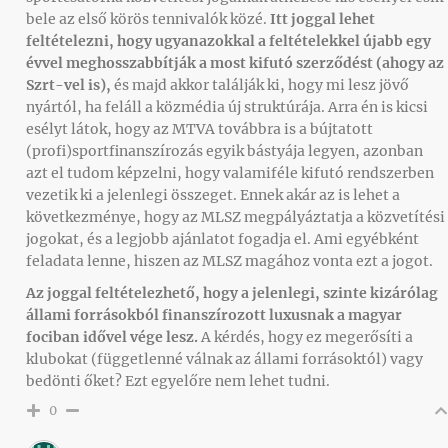
bele az első körös tennivalók közé.
Itt joggal lehet
feltételezni, hogy ugyanazokkal a feltételekkel újabb egy
évvel meghosszabbítják a most kifutó szerződést (ahogy az
Szrt-vel is),
és majd akkor találják ki, hogy mi lesz jövő
nyártól, ha feláll a közmédia új struktúrája. Arra én is kicsi
esélyt látok, hogy az MTVA továbbra is a bújtatott
(profi)sportfinanszírozás egyik bástyája legyen, azonban
azt el tudom képzelni, hogy valamiféle kifutó rendszerben
vezetik ki a jelenlegi összeget. Ennek akár az is lehet a
következménye, hogy az MLSZ megpályáztatja a közvetítési
jogokat, és a legjobb ajánlatot fogadja el. Ami egyébként
feladata lenne, hiszen az MLSZ magához vonta ezt a jogot.
Az joggal feltételezhető, hogy a jelenlegi, szinte kizárólag
állami forrásokból finanszírozott luxusnak a magyar
fociban idővel vége lesz.
A kérdés, hogy ez megerősíti a
klubokat (függetlenné válnak az állami forrásoktól) vagy
bedönti őket? Ezt egyelőre nem lehet tudni.
0