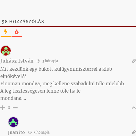
58
HOZZÁSZÓLÁS
Juhász István
3 hónapja
Mit kezdünk egy bukott külügyminiszterrel a klub
elnökével??
Finoman mondva, meg kellene szabadulni tőle mielőbb.
A leg tisztességesen lenne tőle ha le
mondana….
0
Juanito
3 hónapja