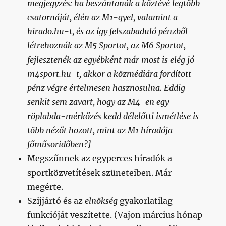
megjegyzés: ha beszántanák a köztévé legtöbb
csatornáját, élén az M1-gyel, valamint a
hirado.hu-t, és az így felszabaduló pénzből
létrehoznák az M5 Sportot, az M6 Sportot,
fejlesztenék az egyébként már most is elég jó
m4sport.hu-t, akkor a közmédiára fordított
pénz végre értelmesen hasznosulna. Eddig
senkit sem zavart, hogy az M4-en egy
röplabda-mérkőzés kedd délelőtti ismétlése is
több nézőt hozott, mint az M1 híradója
főműsoridőben?]
Megszűnnek az egyperces híradók a
sportközvetítések szüneteiben. Már
megérte.
Szijjártó és az
elnökség
gyakorlatilag
funkcióját veszítette. (Vajon március hónap