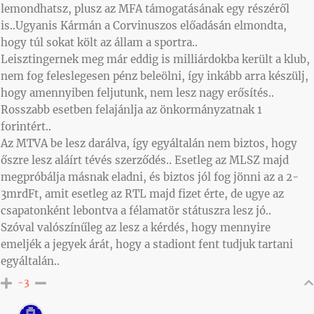
lemondhatsz, plusz az MFA támogatásának egy részéről
is..Ugyanis Kármán a Corvinuszos előadásán elmondta,
hogy túl sokat költ az állam a sportra..
Leisztingernek meg már eddig is milliárdokba került a klub,
nem fog feleslegesen pénz beleölni, így inkább arra készülj,
hogy amennyiben feljutunk, nem lesz nagy erősítés..
Rosszabb esetben felajánlja az önkormányzatnak 1
forintért..
Az MTVA be lesz darálva, így egyáltalán nem biztos, hogy
őszre lesz aláírt tévés szerződés.. Esetleg az MLSZ majd
megpróbálja másnak eladni, és biztos jól fog jönni az a 2-
3mrdFt, amit esetleg az RTL majd fizet érte, de ugye az
csapatonként lebontva a félamatör státuszra lesz jó..
Szóval valószínűleg az lesz a kérdés, hogy mennyire
emeljék a jegyek árát, hogy a stadiont fent tudjuk tartani
egyáltalán..
-3