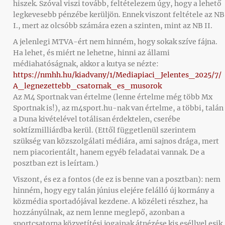
hiszek. Szóval viszi tovább, feltételezem úgy, hogy a lehető
legkevesebb pénzébe kerüljön. Ennek viszont feltétele az NB
I., mert az olcsóbb számára ezen a szinten, mint az NB II.
A jelenlegi MTVA-ért nem hinném, hogy sokak szíve fájna.
Ha lehet, és miért ne lehetne, hinni az állami
médiahatóságnak, akkor a kutya se nézte:
https://nmhh.hu/kiadvany/1/Mediapiaci_Jelentes_2025/7/
A_legnezettebb_csatornak_es_musorok
Az M4 Sportnak van értelme (lenne értelme még több Mx
Sportnak is!), az m4sport.hu-nak van értelme, a többi, talán
a Duna kivételével totálisan érdektelen, cserébe
soktízmilliárdba kerül. (Ettől függetlenül szerintem
szükség van közszolgálati médiára, ami sajnos drága, mert
nem piacorientált, hanem egyéb feladatai vannak. De a
posztban ezt is leírtam.)
Viszont, és ez a fontos (de ez is benne van a posztban): nem
hinném, hogy egy talán június elejére felálló új kormány a
közmédia sportadójával kezdene. A közéleti részhez, ha
hozzányúlnak, az nem lenne meglepő, azonban a
sportcsatorna közvetítési jogainak átnézése kis eséllyel esik