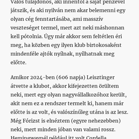
Valós tulajdonos, aki innentől a saját pénzével
játszik, és aki nyilván nem akar belemenni egy
olyan cég fenntartásába, ami masszív
veszteséget termel, mert azt neki máshonnan
kell pótolnia. Úgy már akkor sem feltétlen éri
meg, ha közben egy ilyen klub birtokosaként
mindenféle ajtók nyílnak, nyílhatnak meg
előtte.
Amikor 2024-ben (606 napja) Leisztinger
átvette a klubot, akkor kifejezetten örültem
neki, mert egy olyan nagyvállalkozóhoz került,
akit nem ez a rendszer termelt ki, hanem már
előtte is az volt, és valószínűleg utána is az lesz.
Még Fórizst is elnéztem (egyre nehezebben)
neki, mert minden jóban van valami rossz.
Hemingwaynél például itt volt Cordella.