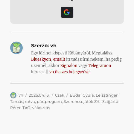
Szerző:
vh
Egy lőrinci kispesti Kőbányáról. Megtalálsz
Blueskyon
,
emailt
itt tudsz írni nekem, ha pedig
üzennél, akkor
Signalon
vagy
Telegramon
keress. ||
vh összes bejegyzése
Szerző
Közzétéve
Kategória
Címke
vh
2026.04.13.
Csak
Budai Gyula
,
Leisztinger
Tamás
,
mtva
,
pártprogram
,
Szerencsejáték Zrt.
,
Szijjártó
Péter
,
TAO
,
választás