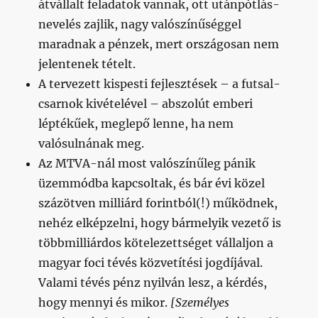
átvállalt feladatok vannak, ott utánpótlás-
nevelés zajlik, nagy valószínűséggel
maradnak a pénzek, mert országosan nem
jelentenek tételt.
A tervezett kispesti fejlesztések – a futsal-
csarnok kivételével – abszolút emberi
léptékűek, meglepő lenne, ha nem
valósulnának meg.
Az MTVA-nál most valószínűleg pánik
üzemmódba kapcsoltak, és bár évi közel
százötven milliárd forintból(!) működnek,
nehéz elképzelni, hogy bármelyik vezető is
többmilliárdos kötelezettséget vállaljon a
magyar foci tévés közvetítési jogdíjával.
Valami tévés pénz nyilván lesz, a kérdés,
hogy mennyi és mikor.
[Személyes