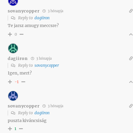
sovanycopper
3 hónapja
Reply to
dagiiron
Te jarsz amugy meccsre?
0
dagiiron
3 hónapja
Reply to
sovanycopper
Igen, mert?
-1
sovanycopper
3 hónapja
Reply to
dagiiron
puszta kiváncsiság
1