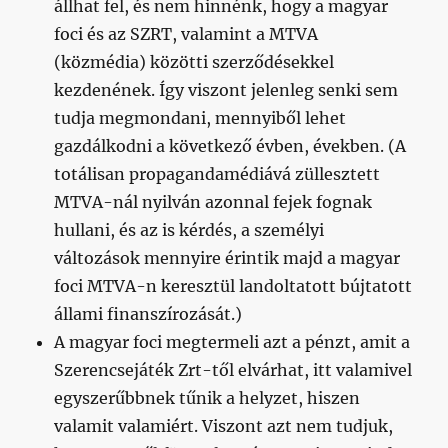
állhat fel, és nem hinnénk, hogy a magyar
foci és az SZRT, valamint a MTVA
(közmédia) közötti szerződésekkel
kezdenének. Így viszont jelenleg senki sem
tudja megmondani, mennyiből lehet
gazdálkodni a következő évben, években. (A
totálisan propagandamédiává züllesztett
MTVA-nál nyilván azonnal fejek fognak
hullani, és az is kérdés, a személyi
változások mennyire érintik majd a magyar
foci MTVA-n keresztül landoltatott bújtatott
állami finanszírozását.)
A magyar foci megtermeli azt a pénzt, amit a
Szerencsejáték Zrt-től elvárhat, itt valamivel
egyszerűbbnek tűnik a helyzet, hiszen
valamit valamiért. Viszont azt nem tudjuk,