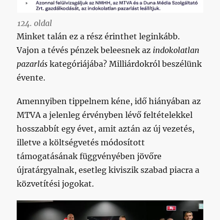
124. oldal
Minket talán ez a rész érinthet leginkább.
Vajon a tévés pénzek beleesnek az
indokolatlan
pazarlás
kategóriájába? Milliárdokról beszélünk
évente.
Amennyiben tippelnem kéne, idő hiányában az
MTVA a jelenleg érvényben lévő feltételekkel
hosszabbít egy évet, amit aztán az új vezetés,
illetve a költségvetés módosított
támogatásának függvényében jövőre
újratárgyalnak, esetleg kiviszik szabad piacra a
közvetítési jogokat.