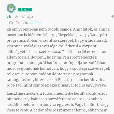
Szerző
vh
3 hónapja
Reply to
dagiiron
Én ennyi biztosan nem tudok, sajnos. Amit látok, és amit a
posztban is idéztem képernyőképekkel, az a győztes párt
programja. Abban viszont az szerepel, hogy
a tao marad
,
viszont a szakági szövetségektől átkerül a központi
költségvetéshez a szétosztása. Tehát – ha jól értem – az
állam fogja eldönteni, hogy milyen sportfejlesztési
programok támogatói határozatát fogadja be. Valójában
most se gondoljuk komolyan, hogy a sportági szövetségek
teljesen autonóm módon döntöttek a programok
támogatásáról, hiszen akkor Felcsútra nem került volna
több tao, mint szinte az egész magyar focira együttvéve.
Leisztingernek nem tudom mennyibe került a klub, erről
nincsenek nyilvánosan hozzáférhető adatok, azonban
kiszállni belőle sem annyira egyszerű. Vagy bedönti, vagy
viszi tovább. A bedöntése rossz üzenet lenne, ebben nem