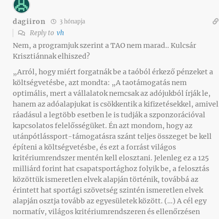
dagiiron
3 hónapja
Reply to
vh
Nem, a programjuk szerint a TAO nem marad.. Kulcsár
Krisztiánnak elhiszed?
„Arról, hogy miért forgatnák be a taóból érkező pénzeket a
költségvetésbe, azt mondta: „A taotámogatás nem
optimális, mert a vállalatok nemcsak az adójukból írják le,
hanem az adóalapjukat is csökkentik a kifizetésekkel, amivel
ráadásul a legtöbb esetben le is tudják a szponzorációval
kapcsolatos felelősségüket. Én azt mondom, hogy az
utánpótlássport-támogatásra szánt teljes összeget be kell
építeni a költségvetésbe, és ezt a forrást világos
kritériumrendszer mentén kell elosztani. Jelenleg ez a 125
milliárd forint hat csapatsportághoz folyik be, a felosztás
közöttük ismeretlen elvek alapján történik, továbbá az
érintett hat sportági szövetség szintén ismeretlen elvek
alapján osztja tovább az egyesületek között. (…) A cél egy
normatív, világos kritériumrendszeren és ellenőrzésen