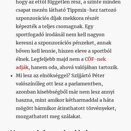
hogy az ettől független rész, a szinte minden
csapat mezén látható Tippmix-hez tartozó
szponzorációs díjak mekkora részét
képezték a teljes csomagnak. Egy
sportfogadó irodánál nem kell nagyon
keresni a szponzorációs pénzeket, annak
bőven kell lennie, hiszen eleve a sportból
élnek. Legfeljebb majd nem a
CÖF-nek
adják
, hanem oda, ahová valójában tartozik.
Mi lesz az elnökséggel? Szijjártó Péter
valószínűleg ott lesz a parlamentben,
azonban kisebbségből már nem lesz annyi
haszna, mint amikor kétharmaddal a háta
mögött bármikor átirathatott törvényeket,
mozgathatott meg szálakat.