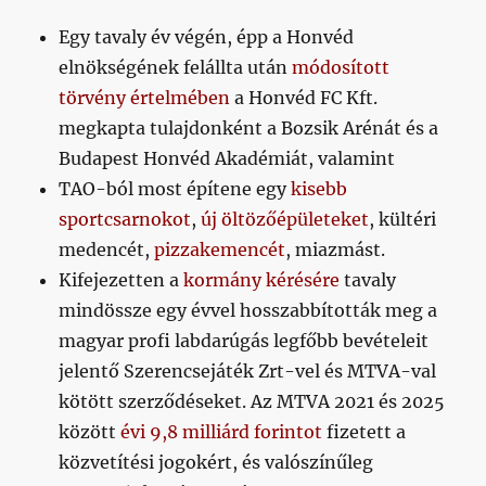
Egy tavaly év végén, épp a Honvéd
elnökségének felállta után
módosított
törvény értelmében
a Honvéd FC Kft.
megkapta tulajdonként a Bozsik Arénát és a
Budapest Honvéd Akadémiát, valamint
TAO-ból most építene egy
kisebb
sportcsarnokot
,
új öltözőépületeket
, kültéri
medencét,
pizzakemencét
, miazmást.
Kifejezetten a
kormány kérésére
tavaly
mindössze egy évvel hosszabbították meg a
magyar profi labdarúgás legfőbb bevételeit
jelentő Szerencsejáték Zrt-vel és MTVA-val
kötött szerződéseket. Az MTVA 2021 és 2025
között
évi 9,8 milliárd forintot
fizetett a
közvetítési jogokért, és valószínűleg