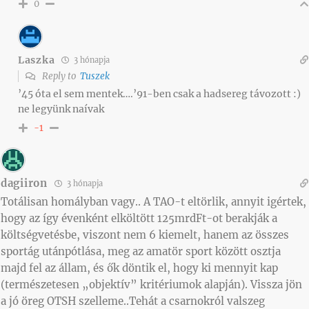
0
Laszka
3 hónapja
Reply to
Tuszek
’45 óta el sem mentek….’91-ben csak a hadsereg távozott :)
ne legyünk naívak
-1
dagiiron
3 hónapja
Totálisan homályban vagy.. A TAO-t eltörlik, annyit igértek,
hogy az így évenként elköltött 125mrdFt-ot berakják a
költségvetésbe, viszont nem 6 kiemelt, hanem az összes
sportág utánpótlása, meg az amatör sport között osztja
majd fel az állam, és ők döntik el, hogy ki mennyit kap
(természetesen „objektív” kritériumok alapján). Vissza jön
a jó öreg OTSH szelleme..Tehát a csarnokról valszeg