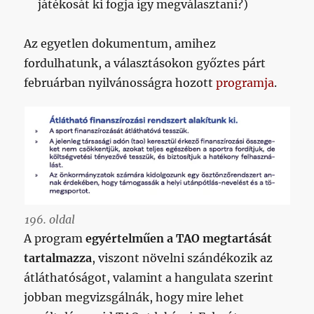
játékosát ki fogja így megválasztani?)
Az egyetlen dokumentum, amihez
fordulhatunk, a választásokon győztes párt
februárban nyilvánosságra hozott
programja
.
196. oldal
A program
egyértelműen a TAO megtartását
tartalmazza
, viszont növelni szándékozik az
átláthatóságot, valamint a hangulata szerint
jobban megvizsgálnák, hogy mire lehet