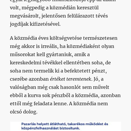
volt, mégpedig a közmédián keresztül
megvásárolt, jelentősen felülárazott tévés
jogdíjak kifizetésével.
A közmédia éves költségvetése természetesen
még akkor is irreális, ha közmédiaként olyan
műsorokat kell gyártaniuk, amik a
kereskedelmi tévékkel ellentétben soha, de
soha nem termelik ki a befektetett pénzt,
cserébe azonban
értéket teremtenek
. Jó, a
valóságban még csak hasonlót sem művelt
ebből a kurva sok pénzből a közmédia, azonban
ettől még feladata lenne. A közmédia nem
olcsó dolog.