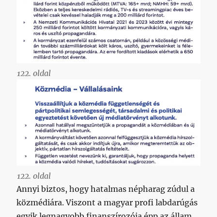
122. oldal
122. oldal
Annyi biztos, hogy hatalmas népharag zúdul a
közmédiára. Viszont a magyar profi labdarúgás
egyik legnagyobb finanszírozója épp az állam