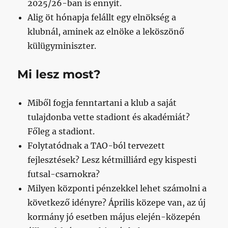
2025/26-ban is ennyit.
Alig öt hónapja felállt egy elnökség a
klubnál, aminek az elnöke a leköszönő
külügyminiszter.
Mi lesz most?
Miből fogja fenntartani a klub a saját
tulajdonba vette stadiont és akadémiát?
Főleg a stadiont.
Folytatódnak a TAO-ból tervezett
fejlesztések? Lesz kétmilliárd egy kispesti
futsal-csarnokra?
Milyen központi pénzekkel lehet számolni a
következő idényre? Április közepe van, az új
kormány jó esetben május elején-közepén