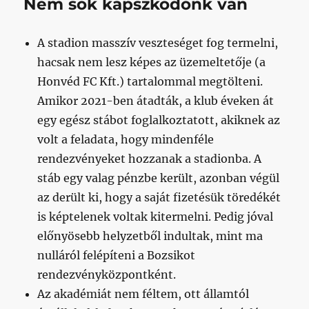
Nem sok kapszkodónk van
A stadion masszív veszteséget fog termelni,
hacsak nem lesz képes az üzemeltetője (a
Honvéd FC Kft.) tartalommal megtölteni.
Amikor 2021-ben átadták, a klub éveken át
egy egész stábot foglalkoztatott, akiknek az
volt a feladata, hogy mindenféle
rendezvényeket hozzanak a stadionba. A
stáb egy valag pénzbe került, azonban végül
az derült ki, hogy a saját fizetésük töredékét
is képtelenek voltak kitermelni. Pedig jóval
előnyösebb helyzetből indultak, mint ma
nulláról felépíteni a Bozsikot
rendezvényközpontként.
Az akadémiát nem féltem, ott államtól