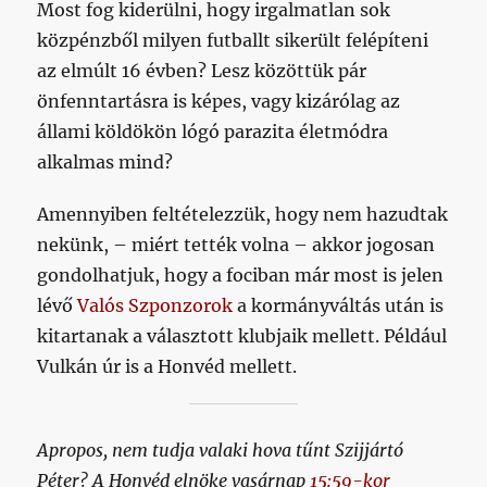
Most fog kiderülni, hogy irgalmatlan sok
közpénzből milyen futballt sikerült felépíteni
az elmúlt 16 évben? Lesz közöttük pár
önfenntartásra is képes, vagy kizárólag az
állami köldökön lógó parazita életmódra
alkalmas mind?
Amennyiben feltételezzük, hogy nem hazudtak
nekünk, – miért tették volna – akkor jogosan
gondolhatjuk, hogy a fociban már most is jelen
lévő
Valós Szponzorok
a kormányváltás után is
kitartanak a választott klubjaik mellett. Például
Vulkán úr is a Honvéd mellett.
Apropos, nem tudja valaki hova tűnt Szijjártó
Péter? A Honvéd elnöke vasárnap
15:59-kor