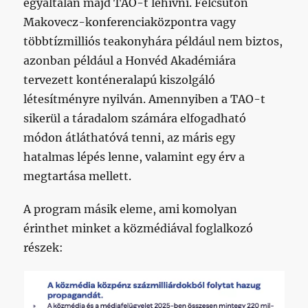
egyáltalán majd TAO-t lehívni. Felcsúton
Makovecz-konferenciaközpontra vagy
többtízmilliós teakonyhára például nem biztos,
azonban például a Honvéd Akadémiára
tervezett konténeralapú kiszolgáló
létesítményre nyilván. Amennyiben a TAO-t
sikerül a táradalom számára elfogadható
módon átláthatóvá tenni, az máris egy
hatalmas lépés lenne, valamint egy érv a
megtartása mellett.
A program másik eleme, ami komolyan
érinthet minket a közmédiával foglalkozó
részek: