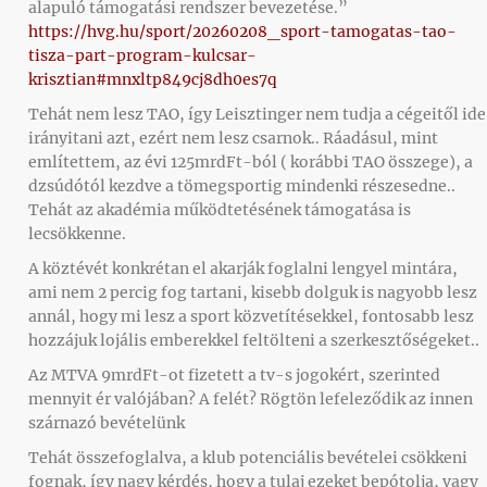
alapuló támogatási rendszer bevezetése.”
https://hvg.hu/sport/20260208_sport-tamogatas-tao-
tisza-part-program-kulcsar-
krisztian#mnxltp849cj8dh0es7q
Tehát nem lesz TAO, így Leisztinger nem tudja a cégeitől ide
irányitani azt, ezért nem lesz csarnok.. Ráadásul, mint
említettem, az évi 125mrdFt-ból ( korábbi TAO összege), a
dzsúdótól kezdve a tömegsportig mindenki részesedne..
Tehát az akadémia működtetésének támogatása is
lecsökkenne.
A köztévét konkrétan el akarják foglalni lengyel mintára,
ami nem 2 percig fog tartani, kisebb dolguk is nagyobb lesz
annál, hogy mi lesz a sport közvetítésekkel, fontosabb lesz
hozzájuk lojális emberekkel feltölteni a szerkesztőségeket..
Az MTVA 9mrdFt-ot fizetett a tv-s jogokért, szerinted
mennyit ér valójában? A felét? Rögtön lefeleződik az innen
szárnazó bevételünk
Tehát összefoglalva, a klub potenciális bevételei csökkeni
fognak, így nagy kérdés, hogy a tulaj ezeket bepótolja, vagy