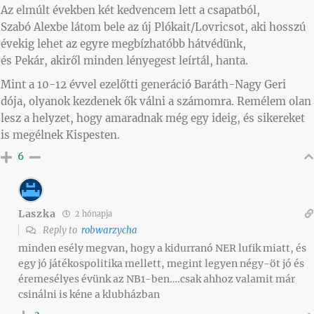
Az elmúlt években két kedvencem lett a csapatból,
Szabó Alexbe látom bele az új Plókait/Lovricsot, aki hosszú
évekig lehet az egyre megbízhatóbb hátvédünk,
és Pekár, akiről minden lényegest leírtál, hanta.
Mint a 10-12 évvel ezelőtti generáció Baráth-Nagy Geri
dója, olyanok kezdenek ők válni a számomra. Remélem olan
lesz a helyzet, hogy amaradnak még egy ideig, és sikereket
is megélnek Kispesten.
6
Laszka
2 hónapja
Reply to
robwarzycha
minden esély megvan, hogy a kidurranó NER lufik miatt, és
egy jó játékospolitika mellett, megint legyen négy-öt jó és
éremesélyes évünk az NB1-ben….csak ahhoz valamit már
csinálni is kéne a klubházban