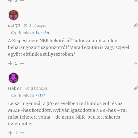
2
szf72
2 hónapja
Reply to
Laszka
A Kispest nem NER bekötésű?Tudni valamit a tèlen
beharangozott szponzorról?Marad ezután is vagy szpvel
együtt eltünik a süllyesztöben?
1
Gábor
2 hónapja
Reply to
szf72
Leisztinger már a 90-es években milliárdos volt és az
MSZP-hez kötődött. Nyilván igazodott a NER-hez – mi
mást tehetett volna – de nem a NER-ben lett sikeres
üzletember.
2