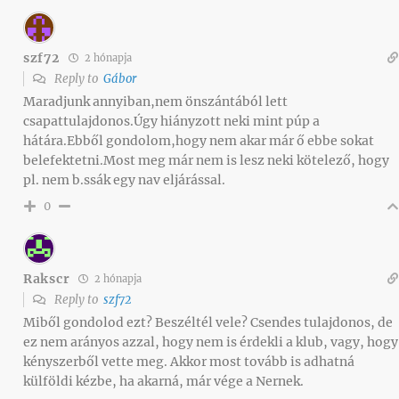
szf72
2 hónapja
Reply to
Gábor
Maradjunk annyiban,nem önszántából lett
csapattulajdonos.Úgy hiányzott neki mint púp a
hátára.Ebből gondolom,hogy nem akar már ő ebbe sokat
belefektetni.Most meg már nem is lesz neki kötelező, hogy
pl. nem b.ssák egy nav eljárással.
0
Rakscr
2 hónapja
Reply to
szf72
Miből gondolod ezt? Beszéltél vele? Csendes tulajdonos, de
ez nem arányos azzal, hogy nem is érdekli a klub, vagy, hogy
kényszerből vette meg. Akkor most tovább is adhatná
külföldi kézbe, ha akarná, már vége a Nernek.