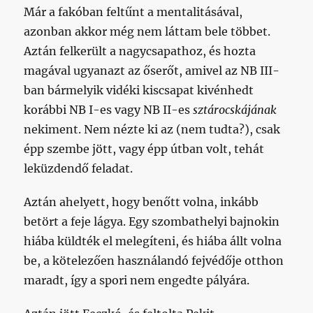
Már a fakóban feltűnt a mentalitásával,
azonban akkor még nem láttam bele többet.
Aztán felkerült a nagycsapathoz, és hozta
magával ugyanazt az őserőt, amivel az NB III-
ban bármelyik vidéki kiscsapat kivénhedt
korábbi NB I-es vagy NB II-es
sztárocskájának
nekiment. Nem nézte ki az (nem tudta?), csak
épp szembe jött, vagy épp útban volt, tehát
leküzdendő feladat.
Aztán ahelyett, hogy benőtt volna, inkább
betört a feje lágya. Egy szombathelyi bajnokin
hiába küldték el melegíteni, és hiába állt volna
be, a kötelezően használandó fejvédője otthon
maradt, így a spori nem engedte pályára.