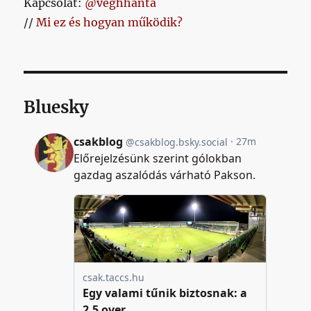
Kapcsolat:
@veghhanta
//
Mi ez és hogyan működik?
Bluesky