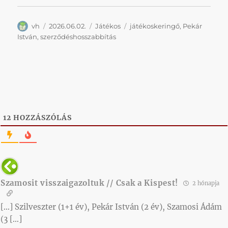
Szerző
Közzétéve
Kategória
Címke
vh
2026.06.02.
Játékos
játékoskeringő
,
Pekár
István
,
szerződéshosszabbítás
12
HOZZÁSZÓLÁS
Szamosit visszaigazoltuk // Csak a Kispest!
2 hónapja
[…] Szilveszter (1+1 év), Pekár István (2 év), Szamosi Ádám
(3 […]