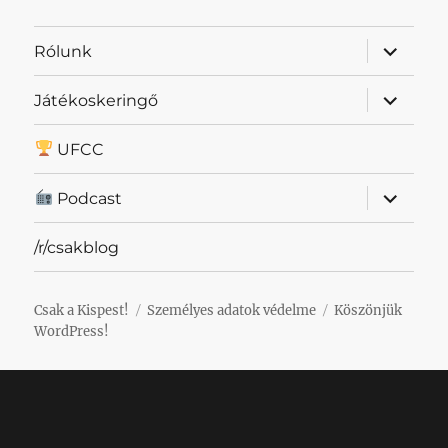
almenü
Rólunk
szétnyit
almenü
Játékoskeringő
szétnyit
UFCC
almenü
Podcast
szétnyit
/r/csakblog
Csak a Kispest!
Személyes adatok védelme
Köszönjük
WordPress!