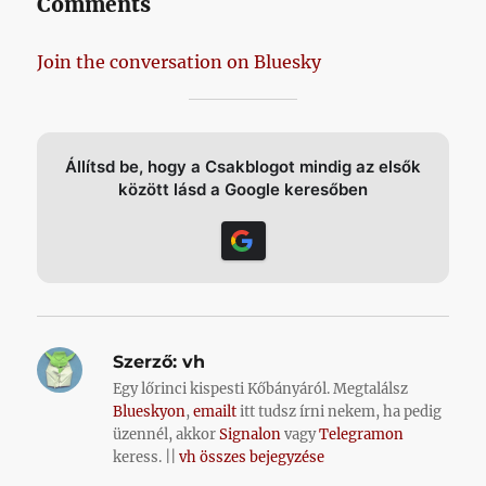
Comments
Join the conversation on Bluesky
Állítsd be, hogy a Csakblogot mindig az elsők
között lásd a Google keresőben
Szerző:
vh
Egy lőrinci kispesti Kőbányáról. Megtalálsz
Blueskyon
,
emailt
itt tudsz írni nekem, ha pedig
üzennél, akkor
Signalon
vagy
Telegramon
keress. ||
vh összes bejegyzése