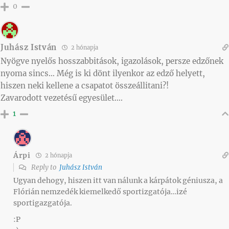
0
Juhász István
2 hónapja
Nyögve nyelős hosszabbitások, igazolások, persze edzőnek
nyoma sincs… Még is ki dönt ilyenkor az edző helyett,
hiszen neki kellene a csapatot összeállitani?!
Zavarodott vezetésű egyesület….
1
Árpi
2 hónapja
Reply to
Juhász István
Ugyan dehogy, hiszen itt van nálunk a kárpátok géniusza, a
Flórián nemzedék kiemelkedő sportizgatója…izé
sportigazgatója.
:P