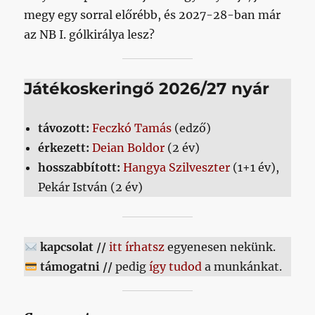
megy egy sorral előrébb, és 2027-28-ban már
az NB I. gólkirálya lesz?
Játékoskeringő 2026/27 nyár
távozott:
Feczkó Tamás
(edző)
érkezett:
Deian Boldor
(2 év)
hosszabbított:
Hangya Szilveszter
(1+1 év),
Pekár István (2 év)
kapcsolat //
itt írhatsz
egyenesen nekünk.
támogatni //
pedig
így tudod
a munkánkat.