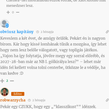
Chelsea-nél mostanában edzők voltak, de Xabi Alonso már
menedzser lesz.
0
obviusz kapitány
2 hónapja
Keveslem a két évet, de amúgy örülök. Pekárt én is nagyon
bírom. Kár hogy kissé lomhának tűnik a mozgása, így lehet
hogy nem lesz belőle válogatott, vagy topligás játékos.
„
Vajon ha így folytatja, jövőre megy egy sorral előrébb, és
2027-28-ban már az NB I. gólkirálya lesz?
” – lehet már
idén fel kellett volna tolni centerbe, ütközze le a védője, ha
van kedve :D
2
Editor
robwarzycha
2 hónapja
Pekár egy CZUKK, hogy egy „”klasszikust”” idézzek.