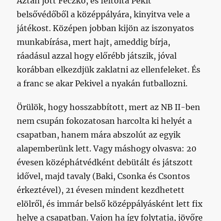
Aztán jött Feczkó, és feltolta Pekit
belsővédőből a középpályára, kinyitva vele a
játékost. Középen jobban kijön az iszonyatos
munkabírása, mert hajt, ameddig bírja,
ráadásul azzal hogy előrébb játszik, jóval
korábban elkezdjük zaklatni az ellenfeleket. És
a franc se akar Pekivel a nyakán futballozni.
Örülök, hogy hosszabbított, mert az NB II-ben
nem csupán fokozatosan harcolta ki helyét a
csapatban, hanem mára abszolút az egyik
alapemberünk lett. Vagy máshogy olvasva: 20
évesen középhátvédként debütált és játszott
idővel, majd tavaly (Baki, Csonka és Csontos
érkeztével), 21 évesen mindent kezdhetett
elölről, és immár belső középpályásként lett fix
helye a csapatban. Vajon ha így folytatja, jövőre