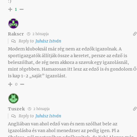
:)
1
Rakscr
2 hónapja
Reply to
Juhász István
Modern kluboknál már rég nem az edzők igazolnak. A
sportigazgatók állítják össze a keretet, persze az edző is
beleszólhat, de rég nem akkora a szavuk egy igazolásnál,
mint régebben. Hamarosan itt lesz az edző is és gondolom Ő
is kap 1-2 „saját” igazolást.
0
Tuszek
2 hónapja
Reply to
Juhász István
Angliában van ahol edző van és nem szólhat bele az
igazolásba és van ahol menedzser az pedig igen. Pl a