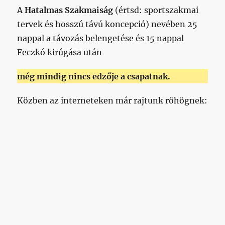
A
Hatalmas Szakmaiság
(értsd: sportszakmai
tervek és hosszú távú koncepció) nevében 25
nappal a távozás belengetése és 15 nappal
Feczkó kirúgása után
még mindig nincs edzője a csapatnak.
Közben az interneteken már rajtunk röhögnek: