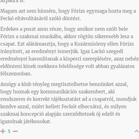
Árpádra is.
Magam azt sem hinném, hogy Fórizs egymaga hozta meg a
Feckó eltávolitásáról szóló döntést.
Érdekes a poszt azon része, hogy amikor nem szólt bele
Fórizs a szakmai munkába, akkor rögtön sikeresebb lesz a
csapat. Ezt alátámasztja, hogy a Kozármisleny ellen Fórizs
irányitott, az eredményt ismerjük. Igaz Lackó szegedi
eredményei hasonlitanak a kispesti szereplésére, azaz nehéz
eldönteni kinek mekkora felelőssége volt abban gyalázatos
félszezonban.
Amúgy a klub tényleg megtisztelhetne bennünket azzal,
hogy hoznak egy kommunikációs szakembert, aki
rendszeres és korrekt tájékoztatást ad a csapatról, mondjuk
kezdve azzal, miért kellett Feckót elbocsátni, és milyen
szakmai koncepció alapján szerződtetnek új edzőt és
igazolnak játékosokat.
5