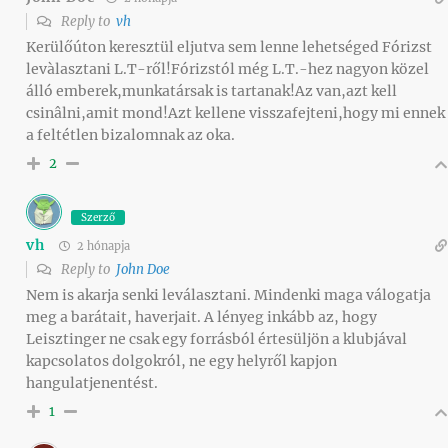
Reply to
vh
Kerülőúton keresztül eljutva sem lenne lehetséged Fórizst
levàlasztani L.T-ről!Fórizstól még L.T.-hez nagyon közel
álló emberek,munkatársak is tartanak!Az van,azt kell
csinâlni,amit mond!Azt kellene visszafejteni,hogy mi ennek
a feltétlen bizalomnak az oka.
2
Szerző
vh
2 hónapja
Reply to
John Doe
Nem is akarja senki leválasztani. Mindenki maga válogatja
meg a barátait, haverjait. A lényeg inkább az, hogy
Leisztinger ne csak egy forrásból értesüljön a klubjával
kapcsolatos dolgokról, ne egy helyről kapjon
hangulatjenentést.
1