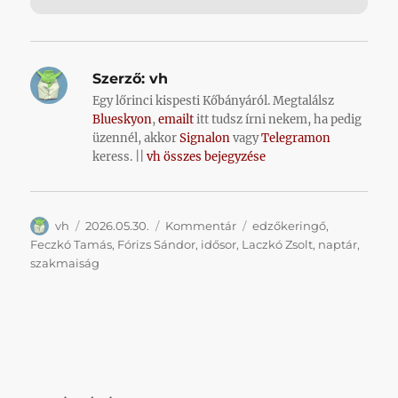
Szerző:
vh
Egy lőrinci kispesti Kőbányáról. Megtalálsz
Blueskyon
,
emailt
itt tudsz írni nekem, ha pedig
üzennél, akkor
Signalon
vagy
Telegramon
keress. ||
vh összes bejegyzése
Szerző
Közzétéve
Kategória
Címke
vh
2026.05.30.
Kommentár
edzőkeringő
,
Feczkó Tamás
,
Fórizs Sándor
,
idősor
,
Laczkó Zsolt
,
naptár
,
szakmaiság