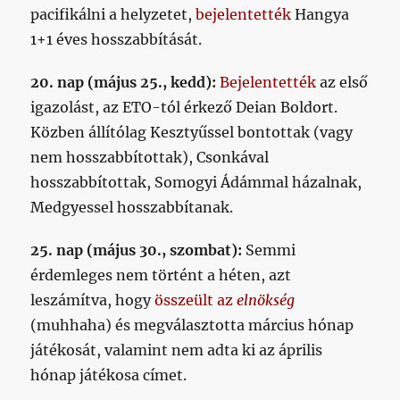
pacifikálni a helyzetet,
bejelentették
Hangya
1+1 éves hosszabbítását.
20. nap (május 25., kedd):
Bejelentették
az első
igazolást, az ETO-tól érkező Deian Boldort.
Közben állítólag Kesztyűssel bontottak (vagy
nem hosszabbítottak), Csonkával
hosszabbítottak, Somogyi Ádámmal házalnak,
Medgyessel hosszabbítanak.
25. nap (május 30., szombat):
Semmi
érdemleges nem történt a héten, azt
leszámítva, hogy
összeült az
elnökség
(muhhaha) és megválasztotta március hónap
játékosát, valamint nem adta ki az április
hónap játékosa címet.