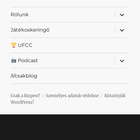
almenü
Rólunk
szétnyit
almenü
Játékoskeringő
szétnyit
UFCC
almenü
Podcast
szétnyit
/r/csakblog
Csak a Kispest!
Személyes adatok védelme
Köszönjük
WordPress!