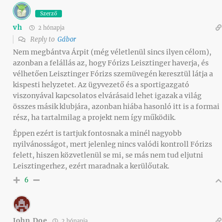
Szerző
vh
2 hónapja
Reply to
Gábor
Nem megbántva Árpit (még véletlenül sincs ilyen célom),
azonban a felállás az, hogy Fórizs Leisztinger haverja, és
vélhetően Leisztinger Fórizs szemüvegén keresztül látja a
kispesti helyzetet. Az ügyvezető és a sportigazgató
viszonyával kapcsolatos elvárásaid lehet igazak a világ
összes másik klubjára, azonban hiába hasonló itt is a formai
rész, ha tartalmilag a projekt nem így működik.
Éppen ezért is tartjuk fontosnak a minél nagyobb
nyilvánosságot, mert jelenleg nincs valódi kontroll Fórizs
felett, hiszen közvetlenül se mi, se más nem tud eljutni
Leisztingerhez, ezért maradnak a kerülőutak.
6
John Doe
2 hónapja