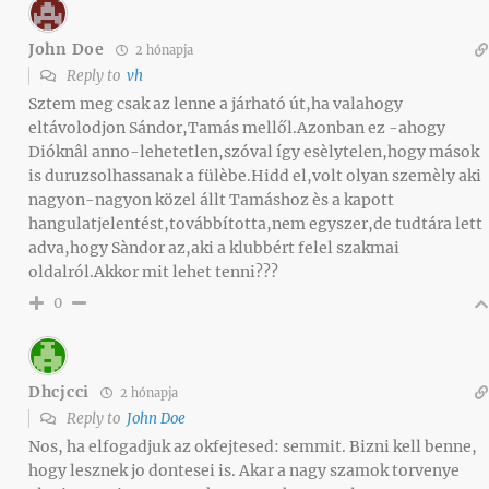
John Doe
2 hónapja
Reply to
vh
Sztem meg csak az lenne a járható út,ha valahogy
eltávolodjon Sándor,Tamás mellől.Azonban ez -ahogy
Dióknâl anno-lehetetlen,szóval így esèlytelen,hogy mások
is duruzsolhassanak a fülèbe.Hidd el,volt olyan szemèly aki
nagyon-nagyon közel állt Tamáshoz ès a kapott
hangulatjelentést,továbbította,nem egyszer,de tudtára lett
adva,hogy Sàndor az,aki a klubbért felel szakmai
oldalról.Akkor mit lehet tenni???
0
Dhcjcci
2 hónapja
Reply to
John Doe
Nos, ha elfogadjuk az okfejtesed: semmit. Bizni kell benne,
hogy lesznek jo dontesei is. Akar a nagy szamok torvenye