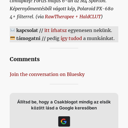
címlapkép: Fórizs május 6-án az M4 Sporton.
Képernyőmentésből vágott kép, Polaroid PX-680
4+ filterrel. (via
RawTherapee + HaldCLUT
)
kapcsolat //
itt írhatsz
egyenesen nekünk.
támogatni //
pedig
így tudod
a munkánkat.
Comments
Join the conversation on Bluesky
Állítsd be, hogy a Csakblogot mindig az elsők
között lásd a Google keresőben