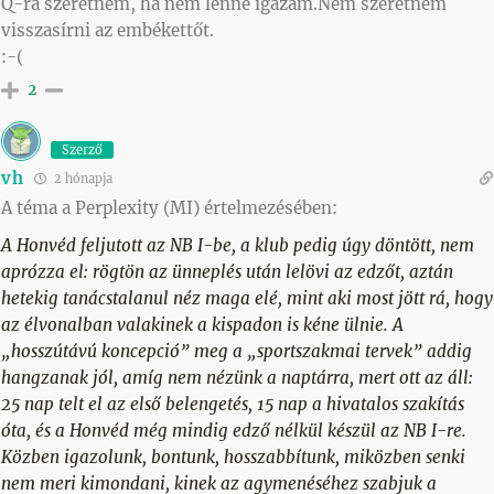
Q-ra szeretném, ha nem lenne igazam.Nem szeretném
visszasírni az embékettőt.
:-(
2
Szerző
vh
2 hónapja
A téma a Perplexity (MI) értelmezésében:
A Honvéd feljutott az NB I-be, a klub pedig úgy döntött, nem
aprózza el: rögtön az ünneplés után lelövi az edzőt, aztán
hetekig tanácstalanul néz maga elé, mint aki most jött rá, hogy
az élvonalban valakinek a kispadon is kéne ülnie. A
„hosszútávú koncepció” meg a „sportszakmai tervek” addig
hangzanak jól, amíg nem nézünk a naptárra, mert ott az áll:
25 nap telt el az első belengetés, 15 nap a hivatalos szakítás
óta, és a Honvéd még mindig edző nélkül készül az NB I-re.
Közben igazolunk, bontunk, hosszabbítunk, miközben senki
nem meri kimondani, kinek az agymenéséhez szabjuk a