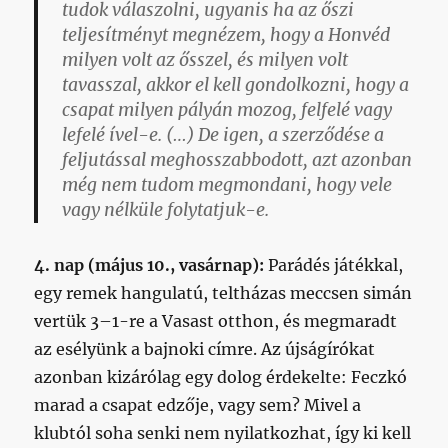
tudok válaszolni, ugyanis ha az őszi
teljesítményt megnézem, hogy a Honvéd
milyen volt az ősszel, és milyen volt
tavasszal, akkor el kell gondolkozni, hogy a
csapat milyen pályán mozog, felfelé vagy
lefelé ível-e. (…) De igen, a szerződése a
feljutással meghosszabbodott, azt azonban
még nem tudom megmondani, hogy vele
vagy nélküle folytatjuk-e.
4. nap (május 10., vasárnap):
Parádés játékkal,
egy remek hangulatú, teltházas meccsen simán
vertük 3–1-re a Vasast otthon, és megmaradt
az esélyünk a bajnoki címre. Az újságírókat
azonban kizárólag egy dolog érdekelte: Feczkó
marad a csapat edzője, vagy sem? Mivel a
klubtól soha senki nem nyilatkozhat, így ki kell