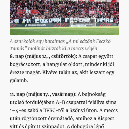
A szurkolók egy hatalmas
„A mi edzőnk Feczkó
Tamás”
molinót húztak ki a meccs végén
8. nap (május 14., csütörtök):
A csapat együtt
bográcsozott, a hangulat oldott, mindenki jól
érezte magát. Kivéve talán az, akit leszart egy
galamb.
11. nap (május 17., vasárnap):
A bajnokság
utolsó fordulójában A-B csapattal felállva sima
1–4-es zakó a BVSC-től a Szőnyi úton. A meccs
után rögtönzött éremátadó, amihez a Kispest
vitt és épített színpadot. A dobogóra lépő