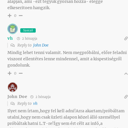
alapjan, ami -ezt tegyuk gyorsan hozza- elegge
elkeseritoen hangzik.
0
Szerző
vh
2 hónapja
Reply to
John Doe
Mindig lehet tenni valamit. Nem megpróbálni, előre feladni
viszont ellentétes lenne mindennel, amit a kispestiségről
gondolunk.
0
John Doe
2 hónapja
Reply to
vh
Ilyet nem írtam,hogy fel kell adni!Arra akartam/próbáltam
utalni,hogy nem csak üzleti alapon közel álló személlyel
próbàltak hatni L.T-re!Így sem ért cêlt az infó,a