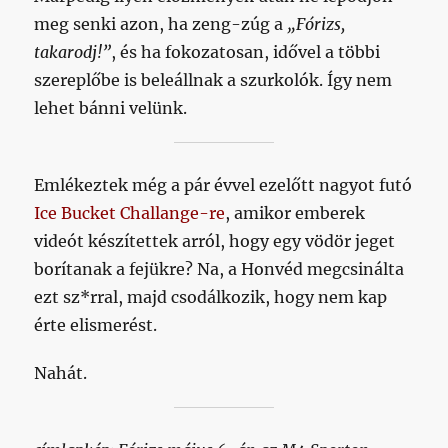
meg senki azon, ha zeng-zúg a
„Fórizs,
takarodj!”
, és ha fokozatosan, idővel a többi
szereplőbe is beleállnak a szurkolók. Így nem
lehet bánni velünk.
Emlékeztek még a pár évvel ezelőtt nagyot futó
Ice Bucket Challange-re
, amikor emberek
videót készítettek arról, hogy egy vödör jeget
borítanak a fejükre? Na, a Honvéd megcsinálta
ezt sz*rral, majd csodálkozik, hogy nem kap
érte elismerést.
Nahát.