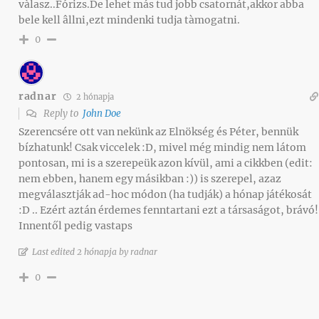
vàlasz..Fórizs.De lehet más tud jobb csatornát,akkor abba
bele kell âllni,ezt mindenki tudja tàmogatni.
0
radnar
2 hónapja
Reply to
John Doe
Szerencsére ott van nekünk az Elnökség és Péter, bennük
bízhatunk! Csak viccelek :D, mivel még mindig nem látom
pontosan, mi is a szerepeük azon kívül, ami a cikkben (edit:
nem ebben, hanem egy másikban :)) is szerepel, azaz
megválasztják ad-hoc módon (ha tudják) a hónap játékosát
:D .. Ezért aztán érdemes fenntartani ezt a társaságot, brávó!
Innentől pedig vastaps
Last edited 2 hónapja by radnar
0