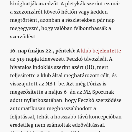
kirúghatják az edzőt. A pletykák szerint ez már
a szezonzárót követő hétfőn vagy kedden
megtörtént, azonban a részletekben pár nap
megegyezni, hogy valóban felbonthassák a
szerződést.
16. nap (május 22., péntek):
A
klub bejelentette
az 519 napja kinevezett Feczkó távozását. A
hivatalos indoklás szerint azért (
!!!
), mert
teljesítette a klub által meghatározott célt, és
visszajutott az NB I-be. Azt még Fórizs is
megerősítette a május 6-án az M4 Sportnak
adott nyilatkozatában, hogy Feczkó szerződése
automatikusan meghosszabbodott a
feljutással, tehát a hosszabb távú koncepcióban
eredetileg nem számoltak edzőváltással.