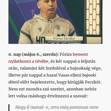
0. nap (május 6., szerda):
Fórizs
bement
nyilatkozni a tévébe
, és két nappal a feljutás
után, valamint két fordulóval a bajnokság vége,
illetve pár nappal a hazai Vasas elleni
bajnoki
döntő
előtt bejelentette, hogy kirúgják Feczkót.
Nem ezt mondta szó szerint, azonban nehéz
lett volna máshogy értelmezni a szavait:
Hogy ő marad-e, arra még pontosan nem