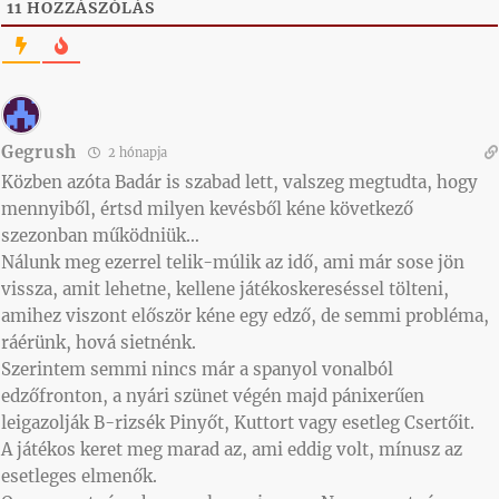
11
HOZZÁSZÓLÁS
Gegrush
2 hónapja
Közben azóta Badár is szabad lett, valszeg megtudta, hogy
mennyiből, értsd milyen kevésből kéne következő
szezonban működniük…
Nálunk meg ezerrel telik-múlik az idő, ami már sose jön
vissza, amit lehetne, kellene játékoskereséssel tölteni,
amihez viszont először kéne egy edző, de semmi probléma,
ráérünk, hová sietnénk.
Szerintem semmi nincs már a spanyol vonalból
edzőfronton, a nyári szünet végén majd pánixerűen
leigazolják B-rizsék Pinyőt, Kuttort vagy esetleg Csertőit.
A játékos keret meg marad az, ami eddig volt, mínusz az
esetleges elmenők.