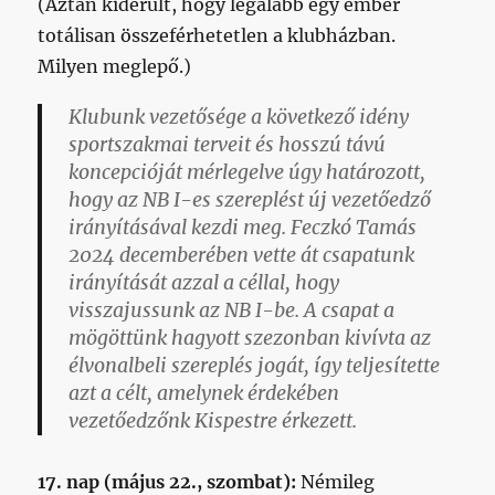
(Aztán kiderült, hogy legalább egy ember
totálisan összeférhetetlen a klubházban.
Milyen meglepő.)
Klubunk vezetősége a következő idény
sportszakmai terveit és hosszú távú
koncepcióját mérlegelve úgy határozott,
hogy az NB I-es szereplést új vezetőedző
irányításával kezdi meg. Feczkó Tamás
2024 decemberében vette át csapatunk
irányítását azzal a céllal, hogy
visszajussunk az NB I-be. A csapat a
mögöttünk hagyott szezonban kivívta az
élvonalbeli szereplés jogát, így teljesítette
azt a célt, amelynek érdekében
vezetőedzőnk Kispestre érkezett.
17. nap (május 22., szombat):
Némileg