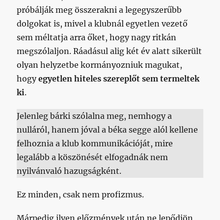
próbálják meg összerakni a legegyszerűbb
dolgokat is, mivel a klubnál egyetlen vezető
sem méltatja arra őket, hogy nagy ritkán
megszólaljon. Ráadásul alig két év alatt sikerült
olyan helyzetbe kormányozniuk magukat,
hogy
egyetlen hiteles szereplőt sem termeltek
ki
.
Jelenleg bárki szólalna meg, nemhogy a
nulláról, hanem jóval a béka segge alól kellene
felhoznia a klub kommunikációját, mire
legalább a köszönését elfogadnák nem
nyilvánvaló hazugságként.
Ez minden, csak nem profizmus.
Márpedig ilyen előzmények után ne lepődjön