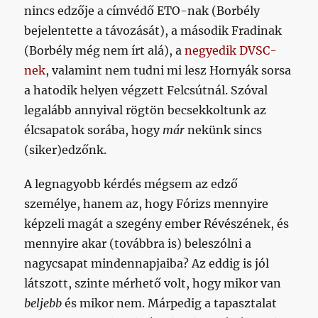
nincs edzője a címvédő ETO-nak (Borbély
bejelentette a távozását), a második Fradinak
(Borbély még nem írt alá), a
negyedik DVSC-
nek
, valamint nem tudni mi lesz Hornyák sorsa
a hatodik helyen végzett Felcsútnál. Szóval
legalább annyival rögtön becsekkoltunk az
élcsapatok sorába, hogy
már
nekünk sincs
(siker)edzőnk.
A legnagyobb kérdés mégsem az edző
személye, hanem az, hogy Fórizs mennyire
képzeli magát a szegény ember Révészének, és
mennyire akar (továbbra is) beleszólni a
nagycsapat mindennapjaiba? Az eddig is jól
látszott, szinte mérhető volt, hogy mikor van
beljebb
és mikor nem. Márpedig a tapasztalat