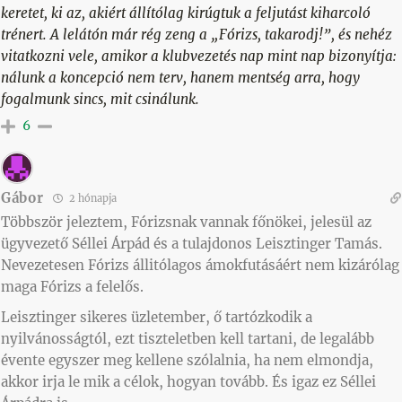
keretet, ki az, akiért állítólag kirúgtuk a feljutást kiharcoló
trénert. A lelátón már rég zeng a „Fórizs, takarodj!”, és nehéz
vitatkozni vele, amikor a klubvezetés nap mint nap bizonyítja:
nálunk a koncepció nem terv, hanem mentség arra, hogy
fogalmunk sincs, mit csinálunk.
6
Gábor
2 hónapja
Többször jeleztem, Fórizsnak vannak főnökei, jelesül az
ügyvezető Séllei Árpád és a tulajdonos Leisztinger Tamás.
Nevezetesen Fórizs állitólagos ámokfutásáért nem kizárólag
maga Fórizs a felelős.
Leisztinger sikeres üzletember, ő tartózkodik a
nyilvánosságtól, ezt tiszteletben kell tartani, de legalább
évente egyszer meg kellene szólalnia, ha nem elmondja,
akkor irja le mik a célok, hogyan tovább. És igaz ez Séllei