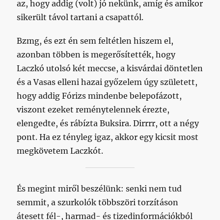
az, hogy addig (volt) jó nekünk, amíg és amikor
sikerült távol tartani a csapattól.
Bzmg, és ezt én sem feltétlen hiszem el,
azonban többen is megerősítették, hogy
Laczkó utolsó két meccse, a kisvárdai döntetlen
és a Vasas elleni hazai győzelem úgy született,
hogy addig Fórizs mindenbe belepofázott,
viszont ezeket reménytelennek érezte,
elengedte, és rábízta Buksira. Dirrrr, ott a négy
pont. Ha ez tényleg igaz, akkor egy kicsit most
megkövetem Laczkót.
És megint miről beszélünk: senki nem tud
semmit, a szurkolók többszöri torzításon
átesett fél-, harmad- és tizedinformációkból