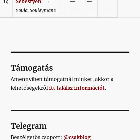
14
Sebestyén
—
—
←
Youla,
Souleymane
Támogatás
Amennyiben támogatnál minket, akkor a
lehetőségekről
itt találsz információt
.
Telegram
Beszélgetős csoport:
@csakblog