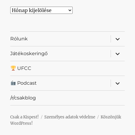
Archívum
almenü
Rólunk
szétnyit
almenü
Játékoskeringő
szétnyit
UFCC
almenü
Podcast
szétnyit
/r/csakblog
Csak a Kispest!
Személyes adatok védelme
Köszönjük
WordPress!