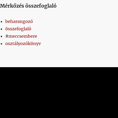
Mérkőzés összefoglaló
beharangozó
összefoglaló
#
meccsembere
osztályozókönyv