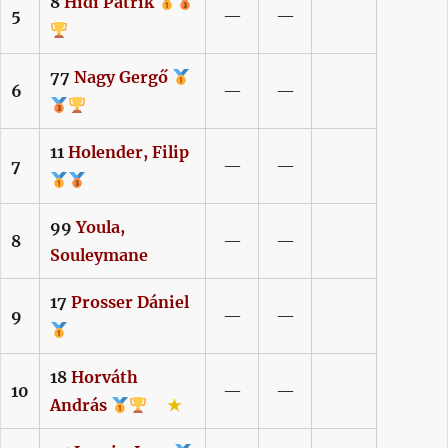
8
Hidi
Patrik
5
—
—
77
Nagy
Gergő
6
—
—
11
Holender,
Filip
7
—
—
99
Youla,
8
—
—
Souleymane
17
Prosser
Dániel
9
—
—
18
Horváth
10
—
—
András
★