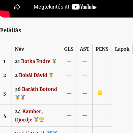
Felállás
Név
GLS
AST
PENS
Lapok
1
21
Botka
Endre
—
—
2
2
Bobál
Dávid
—
—
36
Baráth
Botond
Sárga lap
3
—
—
24
Kamber,
4
—
—
Djordje