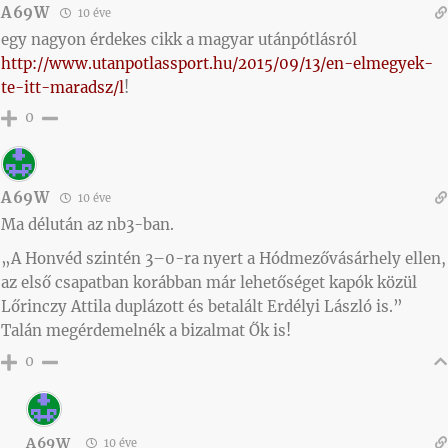
A69W
10 éve
egy nagyon érdekes cikk a magyar utánpótlásról
http://www.utanpotlassport.hu/2015/09/13/en-elmegyek-
te-itt-maradsz/l
!
0
A69W
10 éve
Ma délután az nb3-ban.
„A Honvéd szintén 3–0-ra nyert a Hódmezővásárhely ellen,
az első csapatban korábban már lehetőséget kapók közül
Lőrinczy Attila duplázott és betalált Erdélyi László is.”
Talán megérdemelnék a bizalmat Ők is!
0
A69W
10 éve