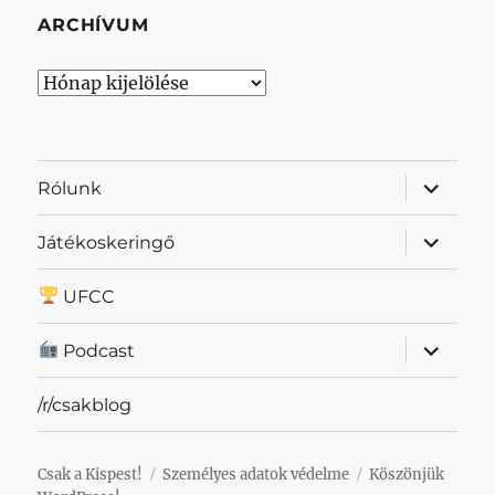
ARCHÍVUM
Archívum
almenü
Rólunk
szétnyit
almenü
Játékoskeringő
szétnyit
UFCC
almenü
Podcast
szétnyit
/r/csakblog
Csak a Kispest!
Személyes adatok védelme
Köszönjük