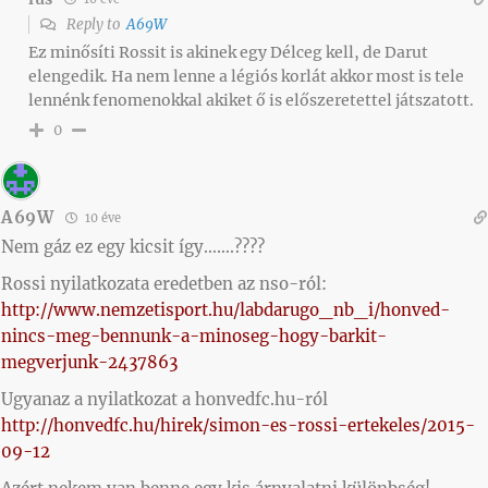
Reply to
A69W
Ez minősíti Rossit is akinek egy Délceg kell, de Darut
elengedik. Ha nem lenne a légiós korlát akkor most is tele
lennénk fenomenokkal akiket ő is előszeretettel játszatott.
0
A69W
10 éve
Nem gáz ez egy kicsit így…….????
Rossi nyilatkozata eredetben az nso-ról:
http://www.nemzetisport.hu/labdarugo_nb_i/honved-
nincs-meg-bennunk-a-minoseg-hogy-barkit-
megverjunk-2437863
Ugyanaz a nyilatkozat a honvedfc.hu-ról
http://honvedfc.hu/hirek/simon-es-rossi-ertekeles/2015-
09-12