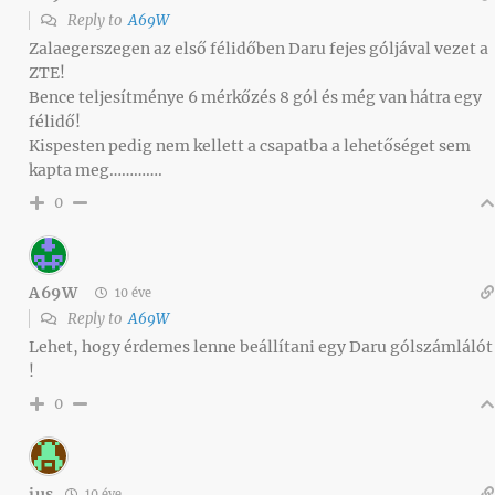
Reply to
A69W
Zalaegerszegen az első félidőben Daru fejes góljával vezet a
ZTE!
Bence teljesítménye 6 mérkőzés 8 gól és még van hátra egy
félidő!
Kispesten pedig nem kellett a csapatba a lehetőséget sem
kapta meg………….
0
A69W
10 éve
Reply to
A69W
Lehet, hogy érdemes lenne beállítani egy Daru gólszámlálót
!
0
ius
10 éve