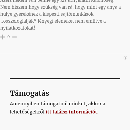
Azért nekem van benne egy kis árnyalatni különbség!
Nem hiszem,hogy szükség van rá, hogy mint egy anya a
hülye gyerekének a kispesti sajtómunkások
„összefoglalják” lényegi elemeket nem említve a
nyilatkozatokat!
0
Támogatás
Amennyiben támogatnál minket, akkor a
lehetőségekről
itt találsz információt
.