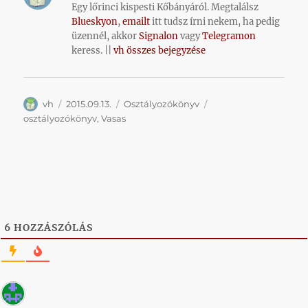
Egy lőrinci kispesti Kőbányáról. Megtalálsz
Blueskyon
,
emailt
itt tudsz írni nekem, ha pedig
üzennél, akkor
Signalon
vagy
Telegramon
keress. ||
vh összes bejegyzése
Szerző
Közzétéve
Kategória
Címke
vh
2015.09.13.
Osztályozókönyv
osztályozókönyv
,
Vasas
6
HOZZÁSZÓLÁS