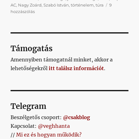
AC
,
Nagy Zoárd
,
Szabó István
,
történelem
,
túra
9
Napikispest
hozzászólás
2024/12/02
című
bejegyzéshez
Támogatás
Amennyiben támogatnál minket, akkor a
lehetőségekről
itt találsz információt
.
Telegram
Beszélgetős csoport:
@csakblog
Kapcsolat:
@veghhanta
//
Mi ez és hogyan működik?