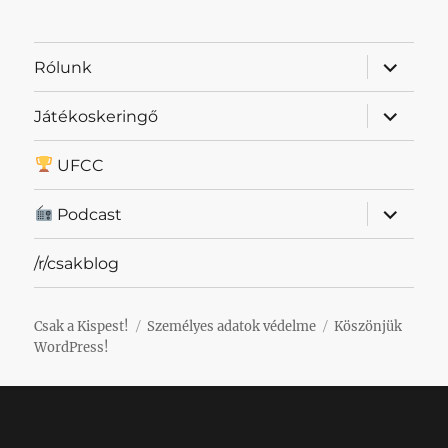
almenü
Rólunk
szétnyit
almenü
Játékoskeringő
szétnyit
UFCC
almenü
Podcast
szétnyit
/r/csakblog
Csak a Kispest!
Személyes adatok védelme
Köszönjük
WordPress!