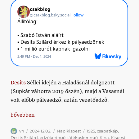
Desits
Séllei idején a Haladásnál dolgozott
(Supkát váltotta 2019 őszén), majd a Vasasnál
volt előbb pályaedző, aztán vezetőedző.
„Napikispest 2024/12/02”
bővebben
Szerző
Közzétéve
Kategória
Címke
vh
2024.12.02.
Napikispest
1925
,
csapatkép
,
Desits Szilárd
,
edzőkeringő
,
játékoskeringő
,
Kína
,
Kispesti