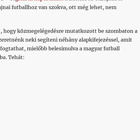
ajnai futballhoz van szokva, ott még lehet, nem
an, hogy közmegelégedésre mutatkozott be szombaton a
zeretnénk neki segíteni néhány alapkifejezéssel, amit
fogtathat, mielőbb belesimulva a magyar futball
ba. Tehát:
sági gyorstalpaló Nagy Sanyinak”