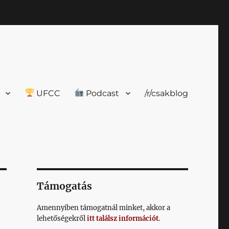
UFCC
Podcast
/r/csakblog
Támogatás
Amennyiben támogatnál minket, akkor a
lehetőségekről
itt találsz információt
.