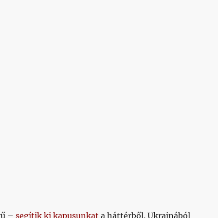
yű –
segítik ki kapusunkat
a háttérből. Ukrajnából