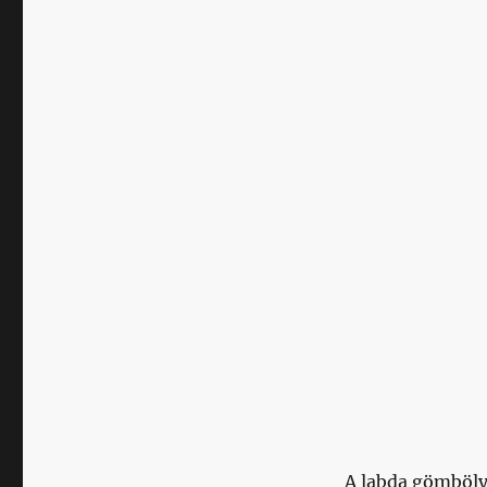
bejegyzéshez
A labda gömböl