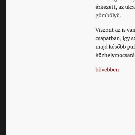
érkezett, az ukr
gömbölyű.
Viszont az is v
csapatban, így s
majd később puf
közhelymocsará
„Futballmodoros
bővebben