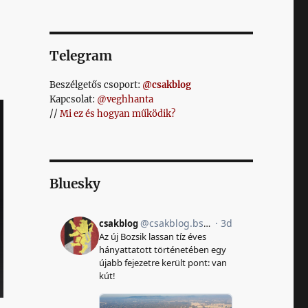
Telegram
Beszélgetős csoport:
@csakblog
Kapcsolat:
@veghhanta
//
Mi ez és hogyan működik?
Bluesky