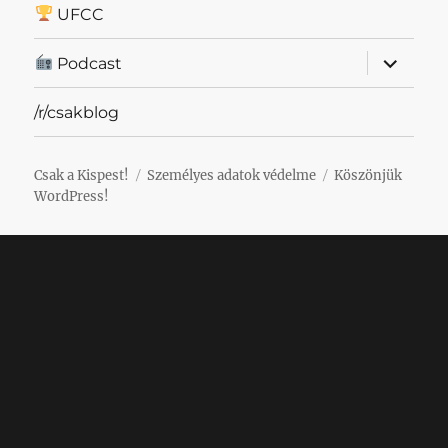
UFCC
almenü
Podcast
szétnyit
/r/csakblog
Csak a Kispest!
Személyes adatok védelme
Köszönjük
WordPress!