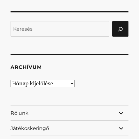
Keresés
ARCHÍVUM
Archívum
almenü
Rólunk
szétnyit
almenü
Játékoskeringő
szétnyit