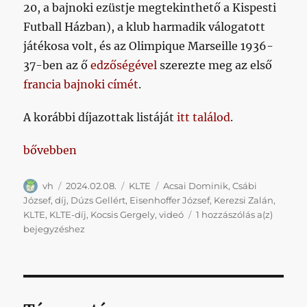
20, a bajnoki ezüstje megtekinthető a Kispesti
Futball Házban), a klub harmadik válogatott
játékosa volt, és az Olimpique Marseille 1936-
37-ben az ő
edzőségével
szerezte meg az első
francia bajnoki címét
.
A korábbi díjazottak listáját
itt találod
.
„KLTE-díjátadó, 2023”
bővebben
Szerző
Közzétéve
Kategória
Címke
vh
2024.02.08.
KLTE
Acsai Dominik
,
Csábi
József
,
díj
,
Dúzs Gellért
,
Eisenhoffer József
,
Kerezsi Zalán
,
KLTE-
KLTE
,
KLTE-díj
,
Kocsis Gergely
,
videó
1 hozzászólás a(z)
díjátad
bejegyzéshez
2023