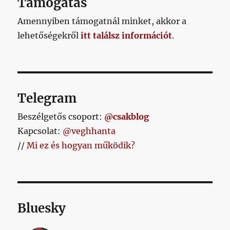
Támogatás
Amennyiben támogatnál minket, akkor a
lehetőségekről
itt találsz információt
.
Telegram
Beszélgetős csoport:
@csakblog
Kapcsolat:
@veghhanta
//
Mi ez és hogyan működik?
Bluesky