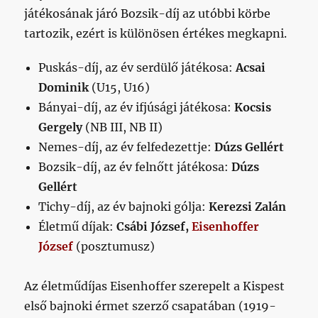
játékosának járó Bozsik-díj az utóbbi körbe
tartozik, ezért is különösen értékes megkapni.
Puskás-díj, az év serdülő játékosa:
Acsai
Dominik
(U15, U16)
Bányai-díj, az év ifjúsági játékosa:
Kocsis
Gergely
(NB III, NB II)
Nemes-díj, az év felfedezettje:
Dúzs Gellért
Bozsik-díj, az év felnőtt játékosa:
Dúzs
Gellért
Tichy-díj, az év bajnoki gólja:
Kerezsi Zalán
Életmű díjak:
Csábi József,
Eisenhoffer
József
(posztumusz)
Az életműdíjas Eisenhoffer szerepelt a Kispest
első bajnoki érmet szerző csapatában (1919-