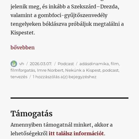
jelenik meg, és inkább a Szekszárd–Drezda,
valamint a gombfoci-gyűjtőszenvedély
tengelyeken bóklászva próbáljuk megtalálni a
Kispestet.
„A történetek köztünk járnak sorozatunkból: Imre 
bővebben
Szerző
Közzétéve
Kategória
Címke
vh
2026.03.07.
Podcast
adásdinamika
,
film
,
filmforgatás
,
Imre Norbert
,
Nekünk a Kispest
,
podcast
,
A
tervezés
1 hozzászólás a(z)
bejegyzéshez
történetek
köztünk
járnak
sorozatunkból:
Imre
Támogatás
Norbert
Amennyiben támogatnál minket, akkor a
lehetőségekről
itt találsz információt
.