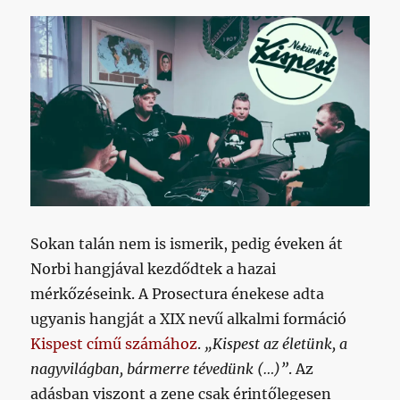
Sokan talán nem is ismerik, pedig éveken át
Norbi hangjával kezdődtek a hazai
mérkőzéseink. A Prosectura énekese adta
ugyanis hangját a XIX nevű alkalmi formáció
Kispest című számához
.
„Kispest az életünk, a
nagyvilágban, bármerre tévedünk (…)”
. Az
adásban viszont a zene csak érintőlegesen