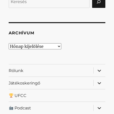
ARCHÍVUM
Archívum
almenü
Rólunk
szétnyit
almenü
Játékoskeringő
szétnyit
UFCC
almenü
Podcast
szétnyit