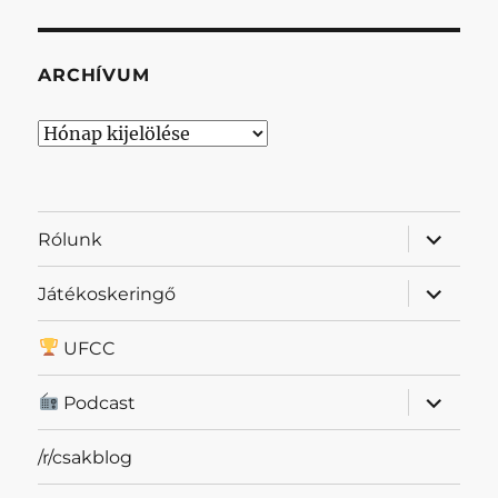
ARCHÍVUM
Archívum
almenü
Rólunk
szétnyit
almenü
Játékoskeringő
szétnyit
UFCC
almenü
Podcast
szétnyit
/r/csakblog