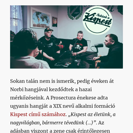
Sokan talán nem is ismerik, pedig éveken át
Norbi hangjával kezdődtek a hazai
mérkőzéseink. A Prosectura énekese adta
ugyanis hangját a XIX nevű alkalmi formáció
Kispest című számához
.
„Kispest az életünk, a
nagyvilágban, bármerre tévedünk (…)”
. Az
adásban viszont a zene csak érintőlegesen