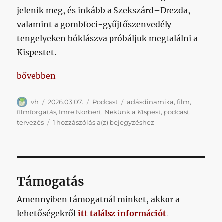
jelenik meg, és inkább a Szekszárd–Drezda,
valamint a gombfoci-gyűjtőszenvedély
tengelyeken bóklászva próbáljuk megtalálni a
Kispestet.
„A történetek köztünk járnak sorozatunkból: Imre 
bővebben
Szerző
Közzétéve
Kategória
Címke
vh
2026.03.07.
Podcast
adásdinamika
,
film
,
filmforgatás
,
Imre Norbert
,
Nekünk a Kispest
,
podcast
,
A
tervezés
1 hozzászólás a(z)
bejegyzéshez
történetek
köztünk
járnak
sorozatunkból:
Imre
Támogatás
Norbert
Amennyiben támogatnál minket, akkor a
lehetőségekről
itt találsz információt
.