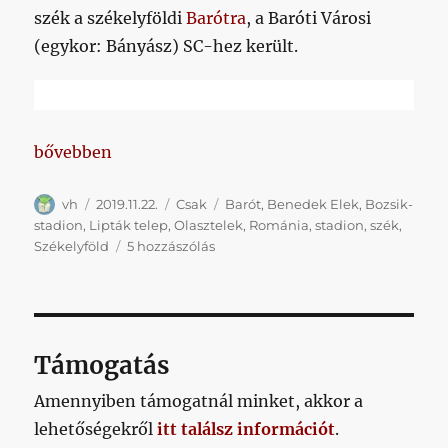
szék a székelyföldi
Barótra
, a Baróti Városi
(egykor: Bányász) SC-hez került.
„Egy rövid poszt arról, hogy mennyire kicsi a világ”
bővebben
Szerző
Közzétéve
Kategória
Címke
vh
2019.11.22.
Csak
Barót
,
Benedek Elek
,
Bozsik-
stadion
,
Lipták telep
,
Olasztelek
,
Románia
,
stadion
,
szék
,
Egy
Székelyföld
5 hozzászólás
rövid
poszt
arról,
hogy
mennyire
Támogatás
kicsi
a
Amennyiben támogatnál minket, akkor a
világ
lehetőségekről
itt találsz információt
.
című