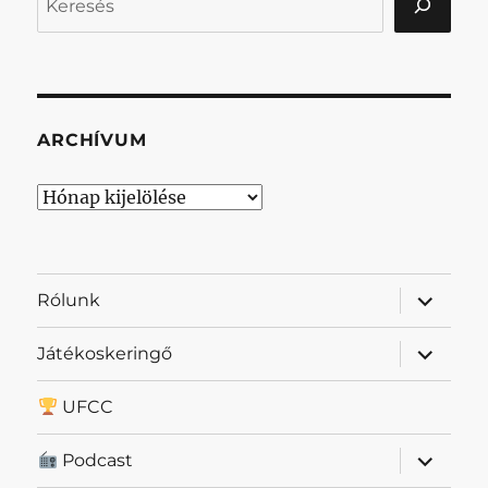
ARCHÍVUM
Archívum
almenü
Rólunk
szétnyit
almenü
Játékoskeringő
szétnyit
UFCC
almenü
Podcast
szétnyit