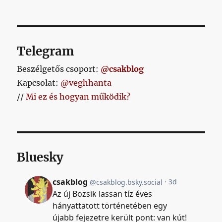
bejegyzéshez
Telegram
Beszélgetős csoport:
@csakblog
Kapcsolat:
@veghhanta
//
Mi ez és hogyan működik?
Bluesky