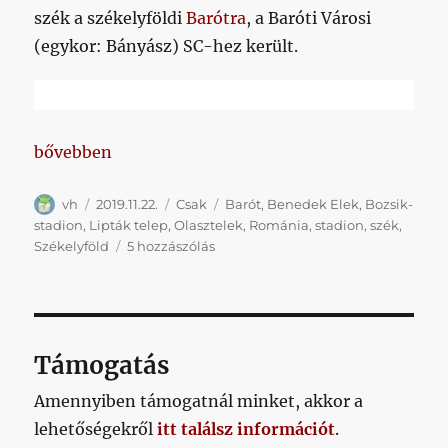
szék a székelyföldi
Barótra
, a Baróti Városi
(egykor: Bányász) SC-hez került.
„Egy rövid poszt arról, hogy mennyire kicsi a világ”
bővebben
Szerző
Közzétéve
Kategória
Címke
vh
2019.11.22.
Csak
Barót
,
Benedek Elek
,
Bozsik-
stadion
,
Lipták telep
,
Olasztelek
,
Románia
,
stadion
,
szék
,
Egy
Székelyföld
5 hozzászólás
rövid
poszt
arról,
hogy
mennyire
Támogatás
kicsi
a
Amennyiben támogatnál minket, akkor a
világ
lehetőségekről
itt találsz információt
.
című