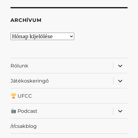
ARCHÍVUM
Archívum
almenü
Rólunk
szétnyit
almenü
Játékoskeringő
szétnyit
UFCC
almenü
Podcast
szétnyit
/r/csakblog