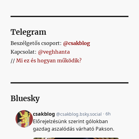
bejegyzéshez
Telegram
Beszélgetős csoport:
@csakblog
Kapcsolat:
@veghhanta
//
Mi ez és hogyan működik?
Bluesky