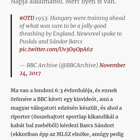
Napja alkalmából. Mert ilyen is van.
#OTD
1953: Hungary were training ahead
of what was sure to be a jolly good
thrashing by England. Newsreel spoke to
Puskás and Sándor Barcs
pic.twitter.com/Uv3O9OpA6z
— BBC Archive (@BBCArchive)
November
24, 2017
Ma van a londoni 6:3 évfordulója, és ennek
örömére a BBC kitett egy kisvideót, ami a
magyar válogatott edzésén készült, és ahol a
riporter (összehajtott sportlap kikandikál a
kabát bal zsebéből) kérdezi Barcs Sándort
(ekkoriban épp az MLSZ elnöke, amúgy pedig