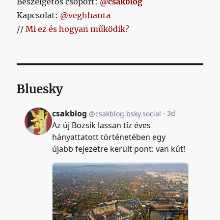
Beszélgetős csoport:
@csakblog
Kapcsolat:
@veghhanta
//
Mi ez és hogyan működik?
Bluesky