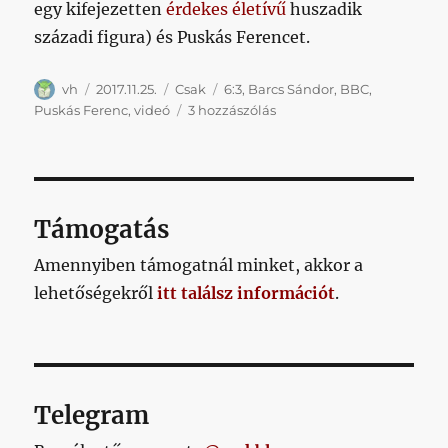
egy kifejezetten
érdekes életívű
huszadik
századi figura) és Puskás Ferencet.
Szerző
Közzétéve
Kategória
Címke
vh
2017.11.25.
Csak
6:3
,
Barcs Sándor
,
BBC
,
Egészen
Puskás Ferenc
,
videó
3 hozzászólás
csodálatos
videót
rakott
ki
a
Támogatás
BBC
Puskásról
Amennyiben támogatnál minket, akkor a
című
lehetőségekről
itt találsz információt
.
bejegyzéshez
Telegram