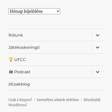
Archívum
almenü
Rólunk
szétnyit
almenü
Játékoskeringő
szétnyit
UFCC
almenü
Podcast
szétnyit
/r/csakblog
Csak a Kispest!
Személyes adatok védelme
Köszönjük
WordPress!