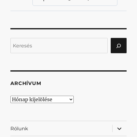
Keresés
ARCHÍVUM
Archívum
almenü
Rólunk
szétnyit