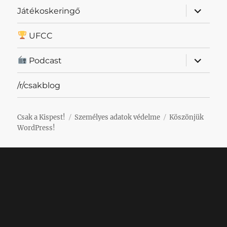
almenü
Játékoskeringő
szétnyit
UFCC
almenü
Podcast
szétnyit
/r/csakblog
Csak a Kispest!
Személyes adatok védelme
Köszönjük
WordPress!