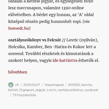
oldalán a kétféle jegyár, és egységesen 1690
lesz meccsnapon, valamint 1390 online
elővételben. A bérlet egy huszas, az ‘A’ oldal
középső részén pedig huszonhét ropi.
(via
honvedc.hu
)
osztályozókönyv vs Felcsút //
Lovric (nyilván),
Holcsika, Kamber, Ben-Hatira és Kukoc lett a
sorrend. További részletek és kimutatások a
szokott helyen, vagyis
ide kattintva
érhetők el.
„Napikispest 2019.05.07.”
bővebben
Szerző
Közzétéve
Kategória
Címke
vh
2019.05.07.
Napikispest
2019/20
,
benito
,
bérlet
,
Digisport
,
jegyár
,
Lovric
,
osztályozókönyv
,
podcast
Napikispest
73 hozzászólás
2019.05.07.
című