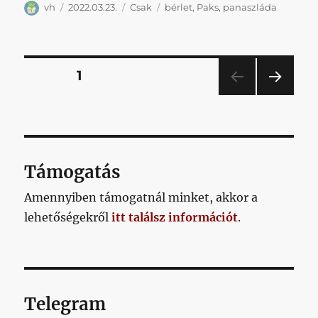
Szerző
Közzétéve
Kategória
Címke
vh
2022.03.23.
Csak
bérlet
,
Paks
,
panaszláda
Bejegyzések
OLDAL
1
KÖV
lapozása
ETKE
ZŐ
OLD
AL
Támogatás
Amennyiben támogatnál minket, akkor a
lehetőségekről
itt találsz információt
.
Telegram