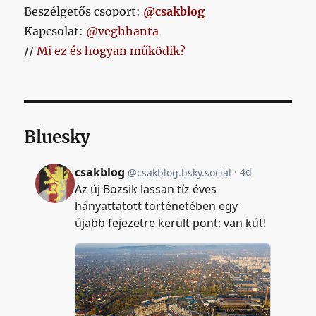
Beszélgetős csoport:
@csakblog
Kapcsolat:
@veghhanta
//
Mi ez és hogyan működik?
Bluesky