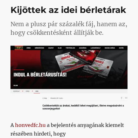
bérletet
Kijöttek az idei bérletárak
venni?
című
bejegyzéshez
Nem a plusz pár százalék fáj, hanem az,
hogy csökkentésként állítják be.
A
honvedfc.hu
a bejelentés anyagának kiemelt
részében hirdeti, hogy