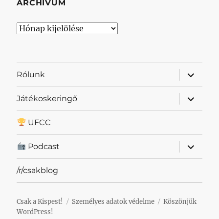
ARCHÍVUM
Archívum
almenü
Rólunk
szétnyit
almenü
Játékoskeringő
szétnyit
UFCC
almenü
Podcast
szétnyit
/r/csakblog
Csak a Kispest!
Személyes adatok védelme
Köszönjük
WordPress!