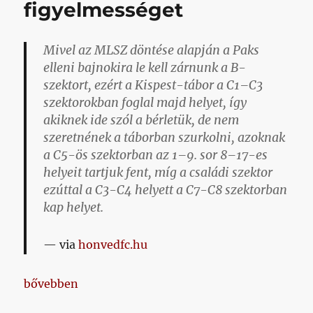
figyelmességet
Mivel az MLSZ döntése alapján a Paks
elleni bajnokira le kell zárnunk a B-
szektort, ezért a Kispest-tábor a C1–C3
szektorokban foglal majd helyet, így
akiknek ide szól a bérletük, de nem
szeretnének a táborban szurkolni, azoknak
a C5-ös szektorban az 1–9. sor 8–17-es
helyeit tartjuk fent, míg a családi szektor
ezúttal a C3-C4 helyett a C7-C8 szektorban
kap helyet.
via
honvedfc.hu
„Köszönjük a bérletesek nevében a figyelmességet
bővebben