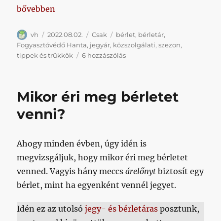
„Mennyibe fáj nagyjából egy maxos szezon?”
bővebben
Szerző
Közzétéve
Kategória
Címke
vh
2022.08.02.
Csak
bérlet
,
bérletár
,
Fogyasztóvédő Hanta
,
jegyár
,
közszolgálati
,
szezon
,
Mennyibe
tippek és trükkök
6 hozzászólás
fáj
nagyjából
egy
Mikor éri meg bérletet
maxos
szezon?
venni?
című
bejegyzéshez
Ahogy minden évben, úgy idén is
megvizsgáljuk, hogy mikor éri meg bérletet
venned. Vagyis hány meccs
árelőnyt
biztosít egy
bérlet, mint ha egyenként vennél jegyet.
Idén ez az utolsó
jegy- és bérletáras
posztunk,