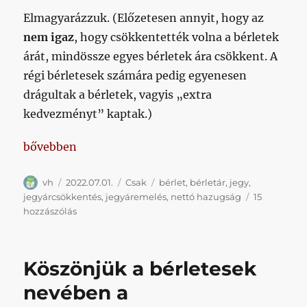
Elmagyarázzuk. (Előzetesen annyit, hogy az
nem igaz
, hogy csökkentették volna a bérletek
árát, mindössze egyes bérletek ára csökkent. A
régi bérletesek számára pedig egyenesen
drágultak a bérletek, vagyis „extra
kedvezményt” kaptak.)
„Kijöttek az idei bérletárak”
bővebben
Szerző
Közzétéve
Kategória
Címke
vh
2022.07.01.
Csak
bérlet
,
bérletár
,
jegy
,
jegyárcsökkentés
,
jegyáremelés
,
nettó hazugság
15
Kijöttek
hozzászólás
az
idei
bérletárak
Köszönjük a bérletesek
című
bejegyzéshez
nevében a