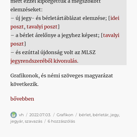
mert ezzel kipörgettük a megszokott
elemzéseket:
– új jegy- és bérletártáblázat elemzése; [
idei
poszt
,
tavalyi poszt
]
– a bérlet árelőnye a jegyhez képest; [
tavalyi
poszt
]
– és ezúttal újdonság volt az MLSZ
jegyrendszeréből kivonulás
.
Grafikonok, és némi szöveges magyarázat
következik.
„Mikor éri meg bérletet venni?”
bővebben
Szerző
Közzétéve
Kategória
Címke
vh
2022.07.03.
Grafikon
bérlet
,
bérletár
,
jegy
,
Mikor
jegyár
,
szavazás
6 hozzászólás
éri
meg