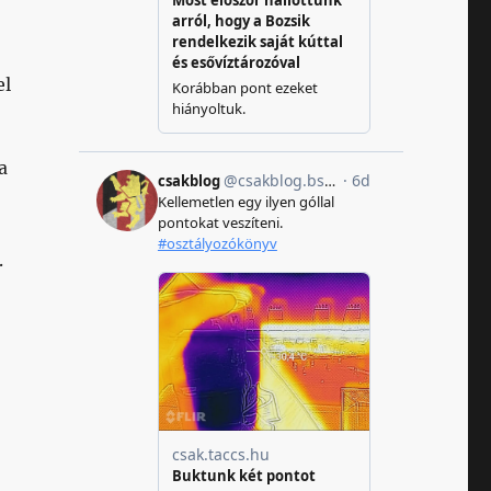
el
a
.