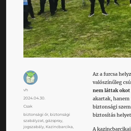
Az a furcsa hely
valószínűleg cs
Szerző
vh
nem láttak okot
Közzétéve
2024.04.30.
akartak, hanem r
Kategória
Csak
biztonsági szemé
Címke
biztonsági őr
,
biztonsági
biztosítás helye
szabályzat
,
gázspray
,
jogszabály
,
Kazincbarcika
,
A kazincbarcika