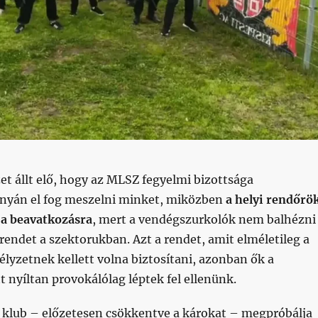
zet állt elő, hogy az MLSZ fegyelmi bizottsága
únyán el fog meszelni minket, miközben
a helyi rendőrö
 a beavatkozásra
, mert a vendégszurkolók nem balhézni
endet a szektorukban. Azt a rendet, amit elméletileg a
lyzetnek kellett volna biztosítani, azonban ők a
tt nyíltan provokálólag léptek fel ellenünk.
i klub – előzetesen csökkentve a károkat – megpróbálja