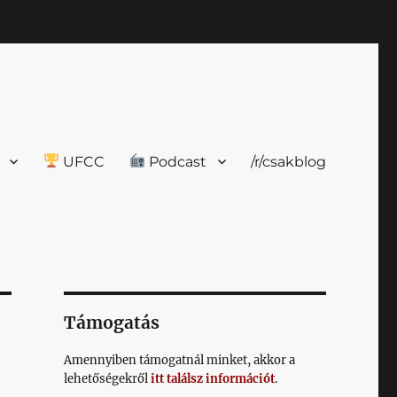
UFCC
Podcast
/r/csakblog
Támogatás
Amennyiben támogatnál minket, akkor a
lehetőségekről
itt találsz információt
.