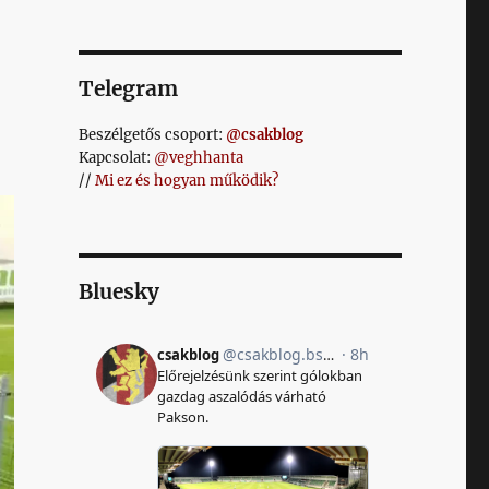
Telegram
Beszélgetős csoport:
@csakblog
Kapcsolat:
@veghhanta
//
Mi ez és hogyan működik?
Bluesky