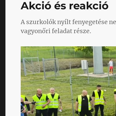
Akció és reakció
A szurkolók nyílt fenyegetése n
vagyonőri feladat része.