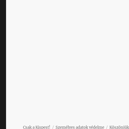
Csak a Kispest!
Személyes adatok védelme
Köszönjük