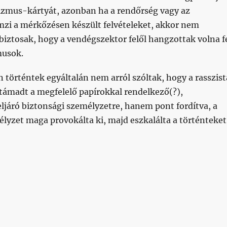
zizmus-kártyát, azonban ha a rendőrség vagy az
mzi a mérkőzésen készült felvételeket, akkor nem
iztosak, hogy a vendégszektor felől hangzottak volna f
musok.
 történtek egyáltalán nem arról szóltak, hogy a rasszist
átámadt a megfelelő papírokkal rendelkező(?),
ljáró biztonsági személyzetre, hanem pont fordítva, a
lyzet maga provokálta ki, majd eszkalálta a történteket
ó”