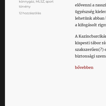
könnygáz
,
MLSZ
,
sport
elővenni a rass
törvény
ügyészség kiele
Akció
12 hozzászólás
és
lehetünk abban b
reakció
a kifogásolt rig
című
bejegyzéshez
A Kazincbarcikán
kispesti tábor r
szakszerűen(?) e
biztonsági szemé
„Akció és reakci
bővebben