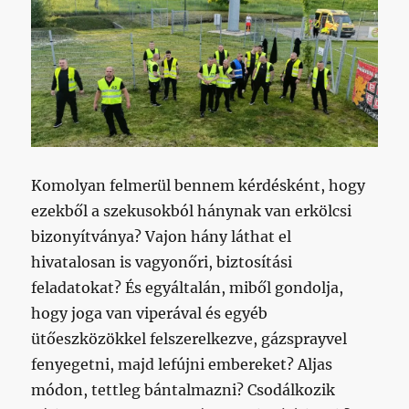
Komolyan felmerül bennem kérdésként, hogy
ezekből a szekusokból hánynak van erkölcsi
bizonyítványa? Vajon hány láthat el
hivatalosan is vagyonőri, biztosítási
feladatokat? És egyáltalán, miből gondolja,
hogy joga van viperával és egyéb
ütőeszközökkel felszerelkezve, gázsprayvel
fenyegetni, majd lefújni embereket? Aljas
módon, tettleg bántalmazni? Csodálkozik