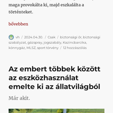
maga provokálta ki, majd eszkalálta a
történteket.
„Akció és reakció”
bővebben
Szerző
Közzétéve
Kategória
Címke
vh
2024.04.30.
Csak
biztonsági őr
,
biztonsági
szabályzat
,
gázspray
,
jogszabály
,
Kazincbarcika
,
Akció
könnygáz
,
MLSZ
,
sport törvény
12 hozzászólás
és
reakció
című
Az embert többek között
bejegyzéshez
az eszközhasználat
emelte ki az állatvilágból
Már akit.