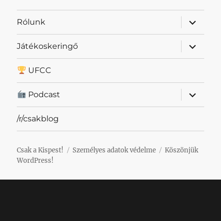
almenü
Rólunk
szétnyit
almenü
Játékoskeringő
szétnyit
UFCC
almenü
Podcast
szétnyit
/r/csakblog
Csak a Kispest!
Személyes adatok védelme
Köszönjük
WordPress!