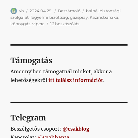
Szerző
Közzétéve
Kategória
Címke
vh
2024.04.29.
Beszámoló
balhé
,
biztonsági
szolgálat
,
fegyelmi bizottság
,
gázspray
,
Kazincbarcika
,
Az
könnygáz
,
vipera
16 hozzászólás
embert
többek
között
az
eszközhasználat
Támogatás
emelte
ki
Amennyiben támogatnál minket, akkor a
az
lehetőségekről
itt találsz információt
.
állatvilágból
című
bejegyzéshez
Telegram
Beszélgetős csoport:
@csakblog
Kapcsolat:
@veghhanta