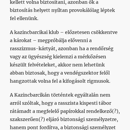
kellett volna biztosítani, azonban ők a
biztosítás helyett nyíltan provokálólag léptek
fel ellenünk.
A kazincbarcikai klub – előzetesen csökkentve
a károkat – megpróbálja elővenni a
rasszizmus-kártyát, azonban ha a rendőrség
vagy az ügyészség kielemzi a mérkőzésen
készült felvételeket, akkor nem lehetünk
abban biztosak, hogy a vendégszektor felől
hangzottak volna fel a kifogásolt rigmusok.
A Kazincbarcikán történtek egyáltalán nem
arról szóltak, hogy a rasszista kispesti tábor
rátámadt a megfelelő papírokkal rendelkező(?),
szakszerűen(?) eljáró biztonsági személyzetre,
hanem pont fordítva, a biztonsági személyzet