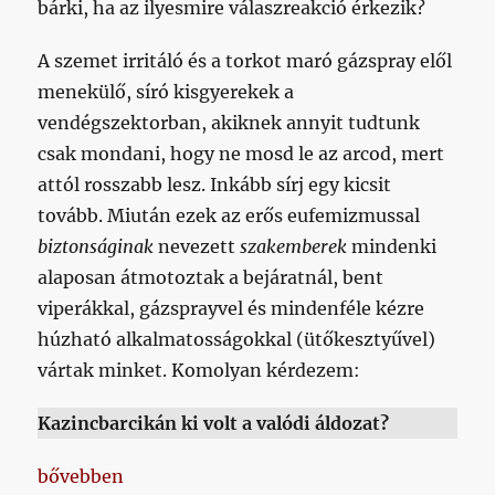
bárki, ha az ilyesmire válaszreakció érkezik?
A szemet irritáló és a torkot maró gázspray elől
menekülő, síró kisgyerekek a
vendégszektorban, akiknek annyit tudtunk
csak mondani, hogy ne mosd le az arcod, mert
attól rosszabb lesz. Inkább sírj egy kicsit
tovább. Miután ezek az erős eufemizmussal
biztonságinak
nevezett
szakemberek
mindenki
alaposan átmotoztak a bejáratnál, bent
viperákkal, gázsprayvel és mindenféle kézre
húzható alkalmatosságokkal (ütőkesztyűvel)
vártak minket. Komolyan kérdezem:
Kazincbarcikán ki volt a valódi áldozat?
„Az embert többek között az eszközhasználat emelte
bővebben