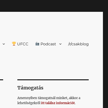
UFCC
Podcast
/r/csakblog
Támogatás
Amennyiben támogatnál minket, akkor a
lehetőségekről
itt találsz információt
.