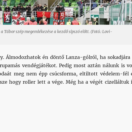
n a Tábor szép megemlékezése a kezdő sípszó előtt. (Fotó.: Lovi-
gy. Álmodozhatok én döntő Lanza-gólról, ha sokadjára 
Grupamás vendégjátékot. Pedig most aztán nálunk is vo
 odaát meg nem épp csúcsforma, eltiltott védelem-fél 
sze hogy roller lett a vége. Még ha a végét cizelláltuk i
m jut az eszembe, így csak annyit írok: ezt el****tuk”