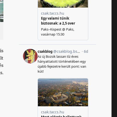
is
lt
és
s.