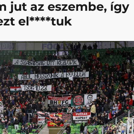
 jut az eszembe, így
ezt el****tuk