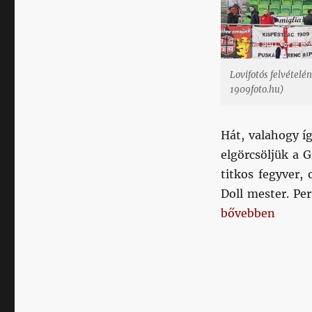
jut
az
eszembe,
így
csak
Lovifotós felvételé
annyit
1909foto.hu)
írok:
ezt
el****tuk
Hát, valahogy í
című
elgörcsöljük a 
bejegyzéshez
titkos fegyver,
Doll mester. Per
„Frappáns cím ne
bővebben