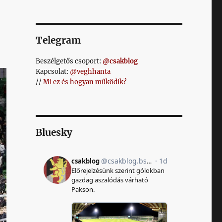
Telegram
Beszélgetős csoport:
@csakblog
Kapcsolat:
@veghhanta
//
Mi ez és hogyan működik?
Bluesky