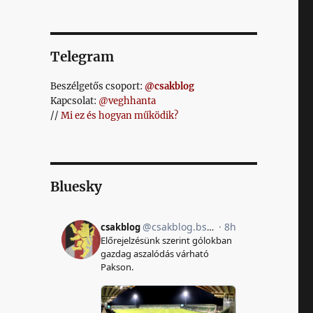
Telegram
Beszélgetős csoport:
@csakblog
Kapcsolat:
@veghhanta
//
Mi ez és hogyan működik?
Bluesky