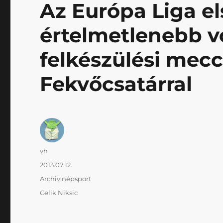
Az Európa Liga el
értelmetlenebb vo
felkészülési mecc
Fekvőcsatárral
Szerző
vh
Közzétéve
2013.07.12.
Kategória
Archiv.népsport
Címke
Celik Niksic