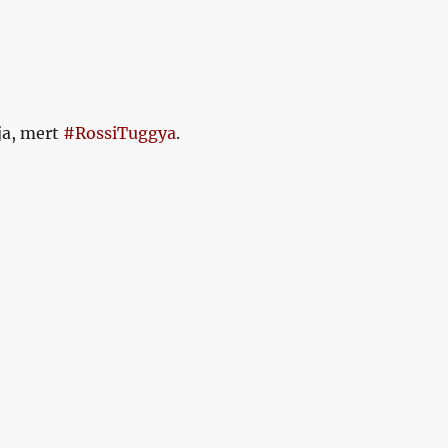
a, mert
#RossiTuggya
.