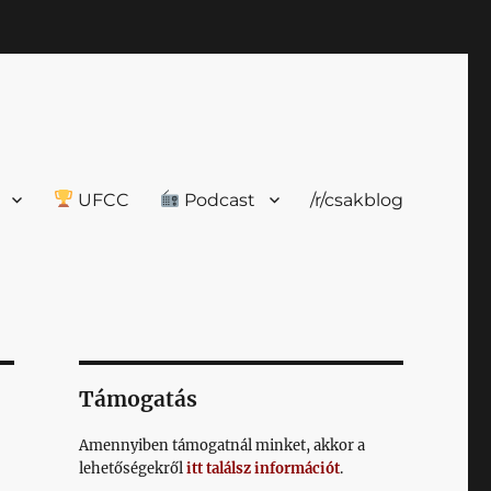
UFCC
Podcast
/r/csakblog
Támogatás
Amennyiben támogatnál minket, akkor a
lehetőségekről
itt találsz információt
.