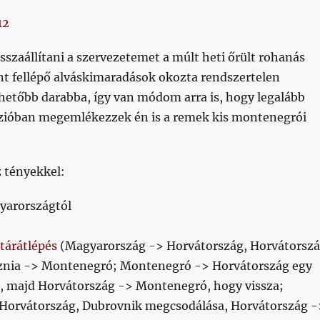
isszaállítani a szervezetemet a múlt heti őrült rohanás
t fellépő alváskimaradások okozta rendszertelen
lhetőbb darabba, így van módom arra is, hogy legalább
zióban megemlékezzek én is a remek kis montenegrói
z tényekkel:
gyarországtól
atárátlépés
(Magyarország -> Horvátország, Horvátorsz
znia -> Montenegró; Montenegró -> Horvátország egy
, majd Horvátország -> Montenegró, hogy vissza;
Horvátország, Dubrovnik megcsodálása, Horvátország -