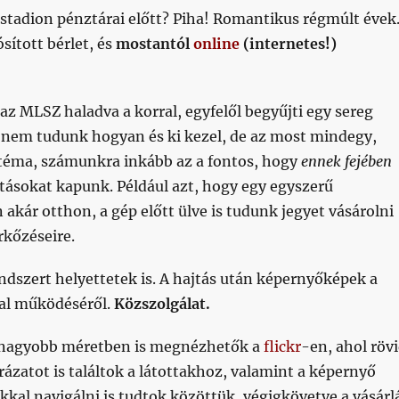
stadion pénztárai előtt? Piha! Romantikus régmúlt évek
sított bérlet, és
mostantól
online
(internetes!)
az MLSZ haladva a korral, egyfelől begyűjti egy sereg
 nem tudunk hogyan és ki kezel, de az most mindegy,
téma, számunkra inkább az a fontos, hogy
ennek fejében
tásokat kapunk. Például azt, hogy egy egyszerű
n akár otthon, a gép előtt ülve is tudunk jegyet vásárolni
kőzéseire.
ndszert helyettetek is. A hajtás után képernyőképek a
al működéséről.
Közszolgálat.
 nagyobb méretben is megnézhetők a
flickr
-en, ahol röv
zatot is találtok a látottakhoz, valamint a képernyő
akkal navigálni is tudtok közöttük, végigkövetve a vásárl