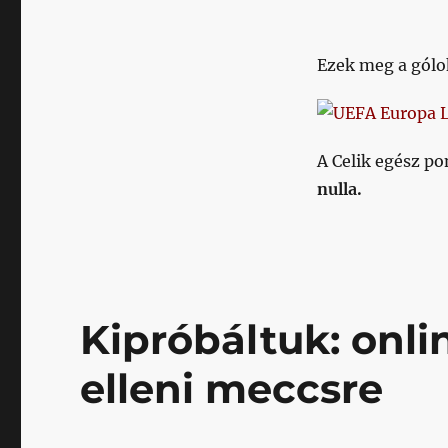
Ezek meg a gólo
A Celik egész po
nulla.
Kipróbáltuk: onli
elleni meccsre