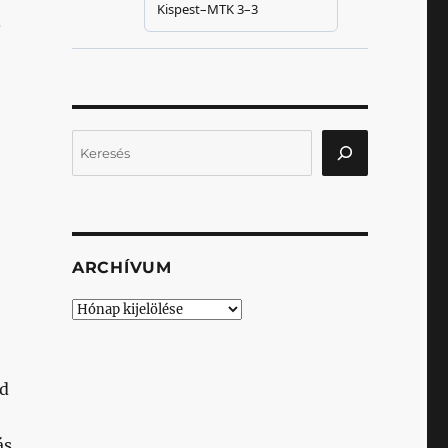
.
Keresés
ARCHÍVUM
Archívum
id
ás