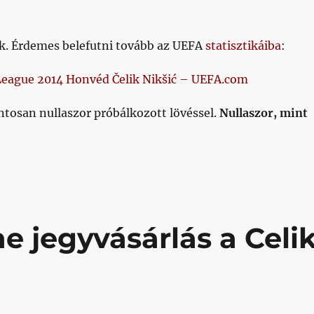
k. Érdemes belefutni tovább az UEFA
statisztikáiba
:
ntosan nullaszor próbálkozott lövéssel.
Nullaszor, mint
ne jegyvásárlás a Celi