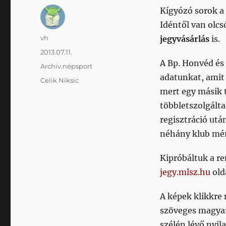
Kígyózó sorok a 
Idéntől van olcsó
Szerző
vh
jegyvásárlás
is.
Közzétéve
2013.07.11.
A Bp. Honvéd és 
Kategória
Archiv.népsport
adatunkat, amit
Címke
Celik Niksic
mert egy másik 
többletszolgálta
regisztráció utá
néhány klub mér
Kipróbáltuk a re
jegy.mlsz.hu
old
A képek klikkre
szöveges magyará
szélén lévő nyil