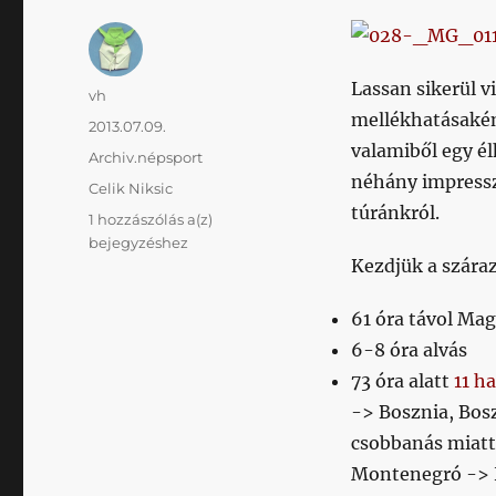
Lassan sikerül v
Szerző
vh
mellékhatásakén
Közzétéve
2013.07.09.
valamiből egy é
Kategória
Archiv.népsport
néhány impress
Címke
Celik Niksic
túránkról.
Körutazás
1 hozzászólás a(z)
a
bejegyzéshez
Kezdjük a szára
Balkánon
–
2.
61 óra távol Ma
rész
6-8 óra alvás
73 óra alatt
11 h
-> Bosznia, Bos
csobbanás miatt
Montenegró -> 