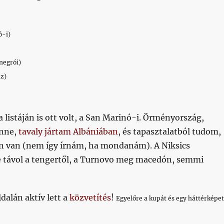
ó-i)
negrói)
úz)
 listáján is ott volt, a San Marinó-i. Örményország,
enne,
tavaly jártam Albániában
, és tapasztalatból tudom,
gén van (nem így írnám, ha mondanám). A Niksics
 távol a tengertől, a Turnovo meg macedón, semmi
dalán aktív lett a
közvetítés
!
Egyelőre a kupát és egy háttérképet