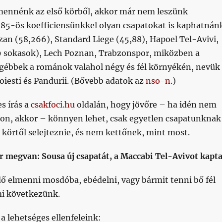
ennénk az első körből, akkor már nem leszünk
,85-ös koefficiensünkkel olyan csapatokat is kaphatnán
an (58,266), Standard Liege (45,88), Hapoel Tel-Avivi,
9 sokasok), Lech Poznan, Trabzonspor, miközben a
gébbek a románok valahol négy és fél környékén, nevük
loiesti és Pandurii. (Bővebb adatok az
nso-n
.)
s írás a
csakfoci.hu
oldalán, hogy jövőre – ha idén nem
yon, akkor – könnyen lehet, csak egyetlen csapatunknak
ő körtől selejteznie, és nem kettőnek, mint most.
r megvan: Sousa új csapatát, a Maccabi Tel-Avivot kapta
ő elmenni mosdóba, ebédelni, vagy bármit tenni bő fél
mi következünk.
a lehetséges ellenfeleink: