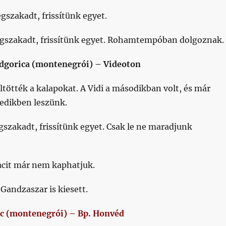
szakadt, frissítünk egyet.
szakadt, frissítünk egyet. Rohamtempóban dolgoznak.
odgorica (montenegrói) – Videoton
tötték a kalapokat. A Vidi a másodikban volt, és már
tedikben leszünk.
zakadt, frissítünk egyet. Csak le ne maradjunk
acit már nem kaphatjuk.
andzaszar is kiesett.
sic (montenegrói) – Bp. Honvéd