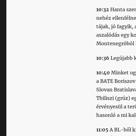
10:32
Hanta szem
nehéz ellenfélne
tájak, jó fagyik,
aszalódás egy ko
Montenegróból 
10:36
Legújabb 
10:40
Minket ugy
a BATE Boriszov 
Slovan Bratislav
Tbiliszi (grúz) 
érvényesül a ter
hasonló a mi kal
11:05
A BL-ből k