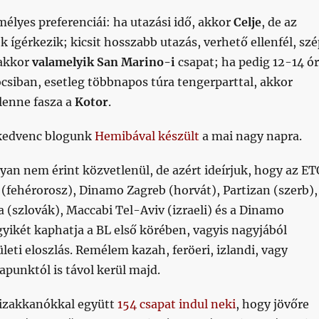
élyes preferenciái: ha utazási idő, akkor
Celje
, de az
k ígérkezik; kicsit hosszabb utazás, verhető ellenfél, sz
 akkor
valamelyik San Marino-i
csapat; ha pedig 12-14 ó
csiban, esetleg többnapos túra tengerparttal, akkor
lenne fasza a
Kotor
.
kedvenc blogunk
Hemibával készült
a mai nagy napra.
an nem érint közvetlenül, de azért ideírjuk, hogy az ET
(fehérorosz), Dinamo Zagreb (horvát), Partizan (szerb),
a (szlovák), Maccabi Tel-Aviv (izraeli) és a Dinamo
egyikét kaphatja a BL első körében, vagyis nagyjából
ületi eloszlás. Remélem kazah, feröeri, izlandi, vagy
apunktól is távol kerül majd.
izakkanókkal együtt
154 csapat indul neki
, hogy jövőre