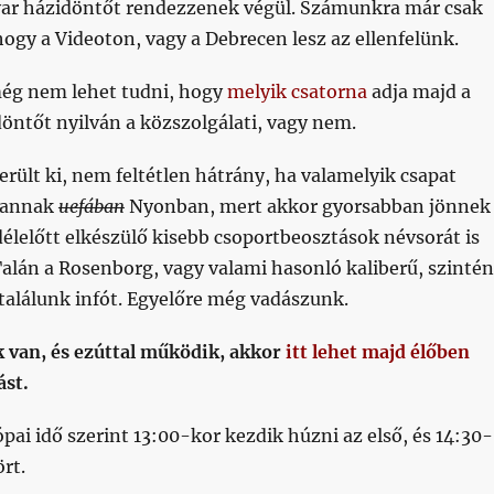
ar házidöntőt rendezzenek végül. Számunkra már csak
hogy a Videoton, vagy a Debrecen lesz az ellenfelünk.
ég nem lehet tudni, hogy
melyik csatorna
adja majd a
öntőt nyilván a közszolgálati, vagy nem.
erült ki, nem feltétlen hátrány, ha valamelyik csapat
 vannak
uefában
Nyonban, mert akkor gyorsabban jönnek
délelőtt elkészülő kisebb csoportbeosztások névsorát is
alán a Rosenborg, vagy valami hasonló kaliberű, szintén
találunk infót. Egyelőre még vadászunk.
 van, és ezúttal működik, akkor
itt lehet majd élőben
ást.
ai idő szerint 13:00-kor kezdik húzni az első, és 14:30-
rt.