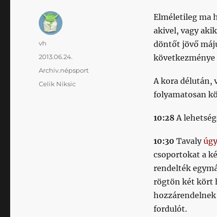
Elméletileg ma 
akivel, vagy aki
Szerző
vh
döntőt jövő máju
Közzétéve
2013.06.24.
következménye k
Kategória
Archiv.népsport
A kora délután,
Címke
Celik Niksic
folyamatosan kö
10:28
A lehetség
10:30
Tavaly
úg
csoportokat a k
rendelték egymá
rögtön két kört 
hozzárendelnek e
fordulót.