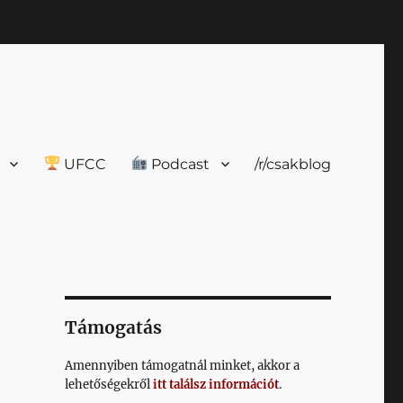
UFCC
Podcast
/r/csakblog
Támogatás
Amennyiben támogatnál minket, akkor a
lehetőségekről
itt találsz információt
.