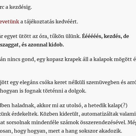
rc a kezdésig.
evetünk
a tájékoztatás kedvéért.
 egyet ütött az óra, tűkön ülünk.
Éééééés, kezdés, de
szaggat, és azonnal kidob.
tán nincs gond, egy kopasz krapek áll a kalapok mögött é
ött egy elegáns csóka keret nélküli szemüvegben és arr
hogyan is fognak történni a dolgok.
ben haladnak, akkor mi az utolsó, a hetedik kalap(?)
zünk érdekeltek. Közben kiderült, automatizáltak valami
at sorsolnak mindenféle számok összerendezésével. Mé
osan, hogy hogyan, mert a hang sokszor akadozik.