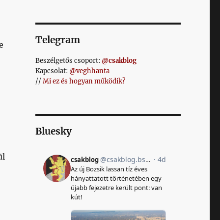
Telegram
e
Beszélgetős csoport:
@csakblog
Kapcsolat:
@veghhanta
//
Mi ez és hogyan működik?
Bluesky
ül