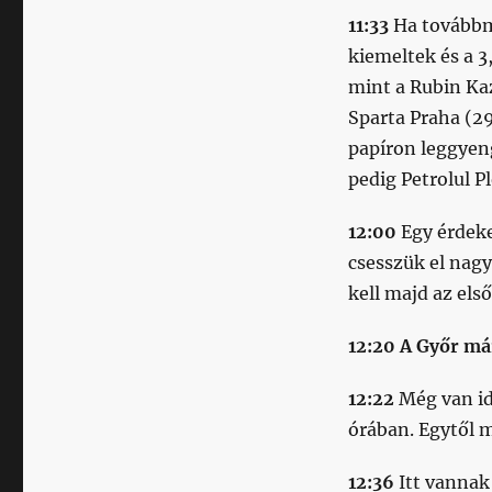
11:33
Ha továbbm
kiemeltek és a 3
mint a Rubin Kaz
Sparta Praha (2
papíron leggyen
pedig Petrolul P
12:00
Egy érdeke
csesszük el nag
kell majd az els
12:20 A Győr má
12:22
Még van id
órában. Egytől 
12:36
Itt vannak 