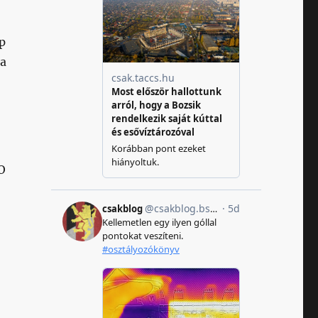
ép
ra
O