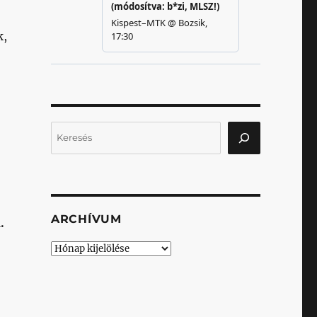
k,
Keresés
ARCHÍVUM
.
Archívum