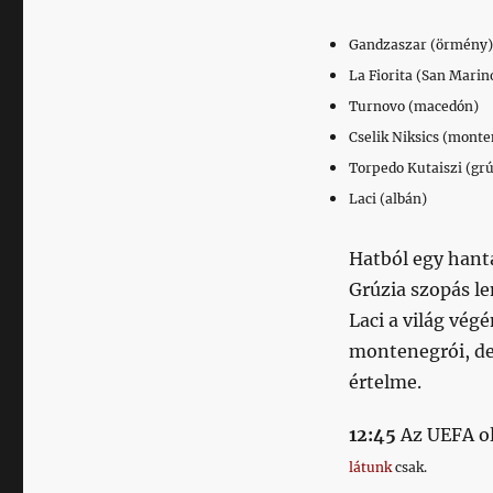
Gandzaszar (örmény)
La Fiorita (San Marin
Turnovo (macedón)
Cselik Niksics (monte
Torpedo Kutaiszi (gr
Laci (albán)
Hatból egy hanta
Grúzia szopás l
Laci a világ vé
montenegrói, de
értelme.
12:45
Az UEFA ol
látunk
csak.