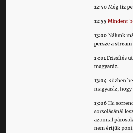
12:50
Még tíz pe
12:55
Mindent b
13:00
Nálunk már
persze a stream 
13:01
Frissítés u
magyaráz.
13:04
Közben bej
magyaráz, hogy 
13:06
Ha sorrend
sorsolásánál les
azonnal párosok
nem értjük pont