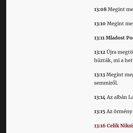
13:08
Megint meg
13:10
Megint meg
13:11 Mladost P
13:12
Újra megtöl
húzták, mi a he
13:13
Megint megs
semmiről.
13:14
Az albán L
13:15
Az örmény G
13:16 Celik Nik