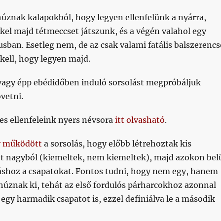
húznak kalapokból, hogy legyen ellenfelünk a nyárra,
kkel majd tétmeccset játszunk, és a végén valahol egy
sban. Esetleg nem, de az csak valami fatális balszerencs
ell, hogy legyen majd.
 vagy épp ebédidőben induló sorsolást megpróbáljuk
vetni.
es ellenfeleink nyers névsora
itt olvasható
.
y működött
a sorsolás, hogy előbb létrehoztak kis
ét nagyból (kiemeltek, nem kiemeltek), majd azokon bel
shoz a csapatokat. Fontos tudni, hogy nem egy, hanem
húznak ki, tehát az első fordulós párharcokhoz azonnal
gy harmadik csapatot is, ezzel definiálva le a második