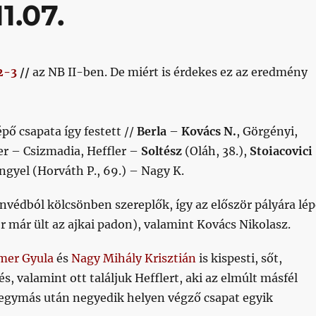
1.07.
2-3
//
az NB II-ben. De miért is érdekes ez az eredmény
épő csapata így festett //
Berla
–
Kovács N.
, Görgényi,
r – Csizmadia, Heffler –
Soltész
(Oláh, 38.),
Stoiacovici
engyel (Horváth P., 69.) – Nagy K.
nvédból kölcsönben szereplők, így az először pályára lé
 már ült az ajkai padon), valamint Kovács Nikolasz.
mer Gyula
és
Nagy Mihály Krisztián
is kispesti, sőt,
s, valamint ott találjuk Hefflert, aki az elmúlt másfél
 egymás után negyedik helyen végző csapat egyik