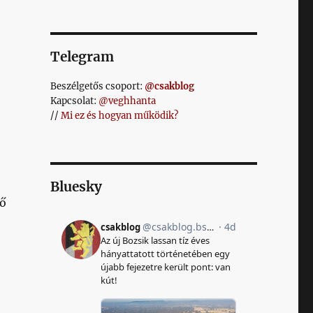
Telegram
Beszélgetős csoport:
@csakblog
Kapcsolat:
@veghhanta
//
Mi ez és hogyan működik?
Bluesky
pő