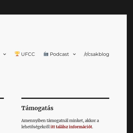
UFCC
Podcast
/r/csakblog
Támogatás
Amennyiben támogatnál minket, akkor a
lehetőségekről
itt találsz információt
.