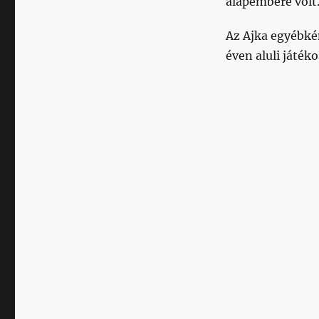
alapembere volt
bejegyzéshez
Az Ajka egyébk
éven aluli játék