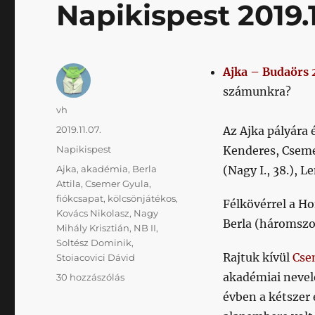
Napikispest 2019.1
Ajka – Budaörs 
számunkra?
Szerző
vh
Közzétéve
2019.11.07.
Az Ajka pályára 
Kategória
Napikispest
Kenderes, Cseme
Címke
Ajka
,
akadémia
,
Berla
(Nagy I., 38.), L
Attila
,
Csemer Gyula
,
fiókcsapat
,
kölcsönjátékos
,
Félkövérrel a Ho
Kovács Nikolasz
,
Nagy
Berla (háromszor
Mihály Krisztián
,
NB II
,
Soltész Dominik
,
Rajtuk kívül
Cse
Stoiacovici Dávid
akadémiai nevelé
Napikispest
30 hozzászólás
2019.11.07.
évben a kétszer
című