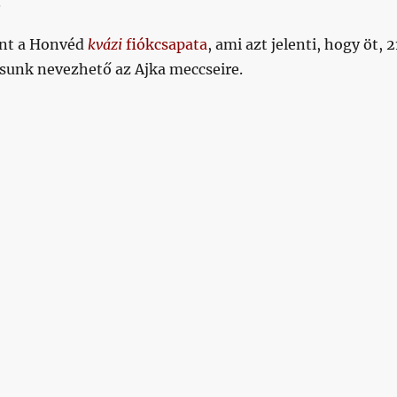
.
ént a Honvéd
kvázi
fiókcsapata
, ami azt jelenti, hogy öt, 2
osunk nevezhető az Ajka meccseire.