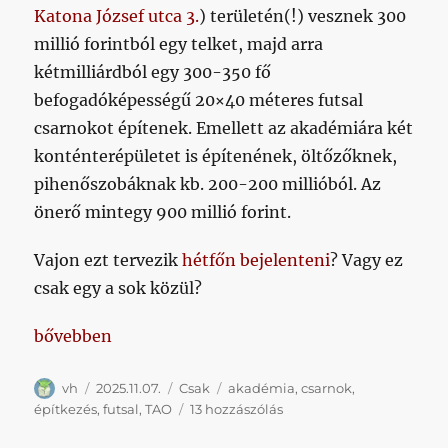
Katona József utca 3.
) területén(!) vesznek 300
millió forintból egy telket, majd arra
kétmilliárdból egy 300-350 fő
befogadóképességű 20×40 méteres futsal
csarnokot építenek. Emellett az akadémiára két
konténterépületet is építenének, öltőzőknek,
pihenőszobáknak kb. 200-200 millióból. Az
önerő mintegy 900 millió forint.
Vajon ezt tervezik
hétfőn bejelenteni
? Vagy ez
csak egy a sok közül?
„Mintegy kétmillárd forintnyi TAO-t ítéltek meg a 
bővebben
Szerző
Közzétéve
Kategória
Címke
vh
2025.11.07.
Csak
akadémia
,
csarnok
,
Mintegy
építkezés
,
futsal
,
TAO
13 hozzászólás
kétmillárd