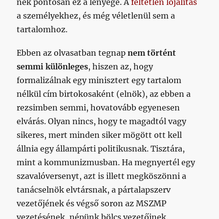
nek pontosan ez a lényege. A
feltétlen lojalitás
a személyekhez, és még véletlenül sem a
tartalomhoz.
Ebben az olvasatban tegnap
nem történt
semmi különleges
, hiszen az, hogy
formalizálnak egy minisztert egy tartalom
nélkül cím birtokosaként (elnök), az ebben a
rezsimben semmi, hovatovább egyenesen
elvárás. Olyan nincs, hogy te magadtól vagy
sikeres, mert minden siker mögött ott kell
állnia egy állampárti politikusnak. Tisztára,
mint a kommunizmusban. Ha megnyertél egy
szavalóversenyt, azt is illett megköszönni a
tanácselnök elvtársnak, a pártalapszerv
vezetőjének és végső soron az MSZMP
vezetésének, népünk bölcs vezetőinek.