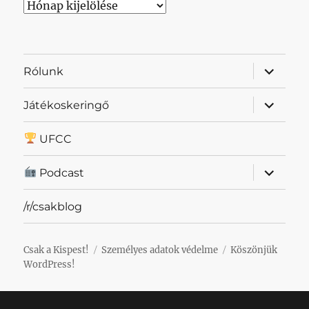
Archívum
almenü
Rólunk
szétnyit
almenü
Játékoskeringő
szétnyit
UFCC
almenü
Podcast
szétnyit
/r/csakblog
Csak a Kispest!
Személyes adatok védelme
Köszönjük
WordPress!