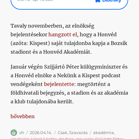
Tavaly novemberben, az elnökség
bejelentésekor
hangzott el
, hogy a Honvéd
(azóta: Kispest) saját tulajdonba kapja a Bozsik
stadiont és a Honvéd Akadémiát.
Január végén Szijjártó Péter külügyminiszter és
a Honvéd elnöke a Nekünk a Kispest podcast
vendégeként
bejelentette
: megtörtént a
földhivatali bejegyzés, a stadion és az akadémia
a klub tulajdonába került.
„Két kínzó kérdés a választások után”
bővebben
Szerző
Közzétéve
Kategória
Címke
vh
2026.04.14.
Csak
,
Szavazás
akadémia
,