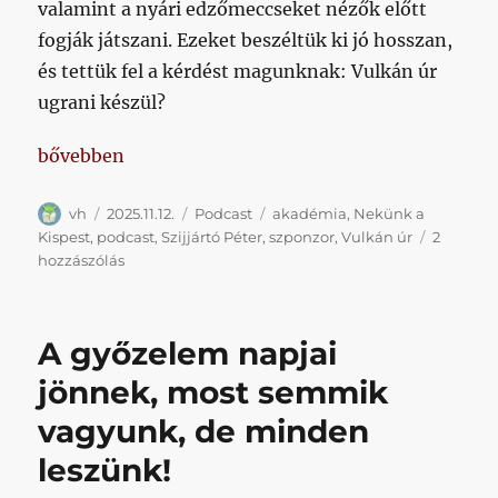
valamint a nyári edzőmeccseket nézők előtt
fogják játszani. Ezeket beszéltük ki jó hosszan,
és tettük fel a kérdést magunknak: Vulkán úr
ugrani készül?
„Elnökség, szponzor, futsal csarnok, akadémiai fejl
bővebben
Szerző
Közzétéve
Kategória
Címke
vh
2025.11.12.
Podcast
akadémia
,
Nekünk a
Kispest
,
podcast
,
Szijjártó Péter
,
szponzor
,
Vulkán úr
2
Elnökség,
hozzászólás
szponzor,
futsal
csarnok,
A győzelem napjai
akadémiai
fejlesztések
jönnek, most semmik
című
vagyunk, de minden
bejegyzéshez
leszünk!