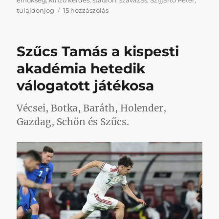
elnökség
,
kínzó kérdés
,
stadion
,
szavazás
,
Szijjártó Péter
,
Két
tulajdonjog
15 hozzászólás
kínzó
kérdés
a
Szűcs Tamás a kispesti
választások
után
akadémia hetedik
című
válogatott játékosa
bejegyzéshez
Vécsei, Botka, Baráth, Holender,
Gazdag, Schön és Szűcs.