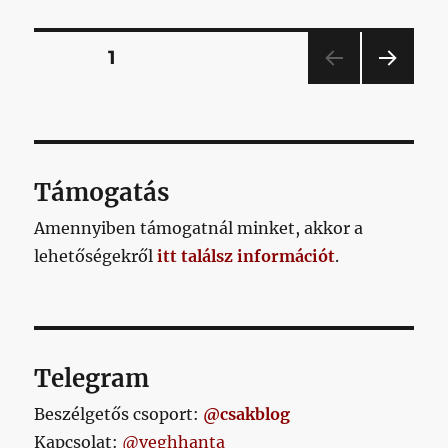
forintnyi
TAO-
t
Bejegyzések
OLDAL
1
ítéltek
meg
KÖV
lapozása
a
ETKE
Honvédnak,
ZŐ
OLD
hogy
AL
futsal
Támogatás
csarnokot
építsen
Amennyiben támogatnál minket, akkor a
című
lehetőségekről
itt találsz információt
bejegyzéshez
.
Telegram
Beszélgetős csoport:
@csakblog
Kapcsolat:
@veghhanta