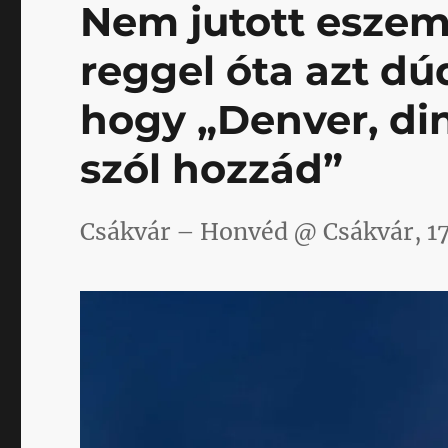
Nem jutott eszem
reggel óta azt 
hogy „Denver, din
szól hozzád”
Csákvár – Honvéd @ Csákvár, 1