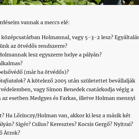
érdéseim vannak a meccs elé:
 középcsatárban Holmannal, vagy 5-3-2 lesz? Egyáltalá
tünk az ötvédős rendszerre?
Holmannak lesz egyszerre helye a pályán?
alkalmas?
 belsővédő (már ha ötvédős)?
tafiatalok
? A kötelező 2005 után születettet bevállalják
a védelemben, vagy Simon Benedek csatárkodja végig a
 az esetben Medgyes és Farkas, illetve Holman mennyi
t? Ha Lőrinczy/Holman van, akkor ki lesz a másik két
yán? Sigér? Csilus? Keresztes? Kocsis Gergő? Nyitrai?
lő Átrok?