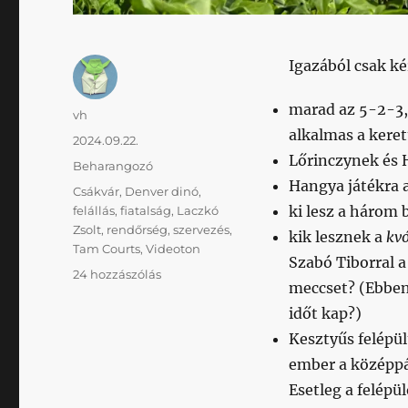
Igazából csak k
marad az 5-2-3,
Szerző
vh
alkalmas a kere
Közzétéve
2024.09.22.
Lőrinczynek és 
Kategória
Beharangozó
Hangya játékra 
Címke
Csákvár
,
Denver dinó
,
ki lesz a három
felállás
,
fiatalság
,
Laczkó
Zsolt
,
rendőrség
,
szervezés
,
kik lesznek a
kvó
Tam Courts
,
Videoton
Szabó Tiborral 
Nem
24 hozzászólás
meccset? (Ebben
jutott
eszembe
időt kap?)
cím,
Kesztyűs felépül
viszont
ember a középpál
reggel
óta
Esetleg a felépü
azt