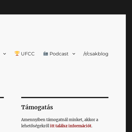
UFCC
Podcast
/r/csakblog
Támogatás
Amennyiben támogatnál minket, akkor a
lehetőségekről
itt találsz információt
.