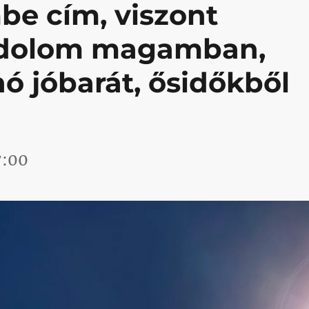
be cím, viszont
dúdolom magamban,
ó jóbarát, ősidőkből
7:00