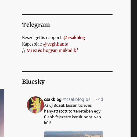
Telegram
Beszélgetős csoport:
@csakblog
Kapcsolat:
@veghhanta
//
Mi ez és hogyan működik?
Bluesky