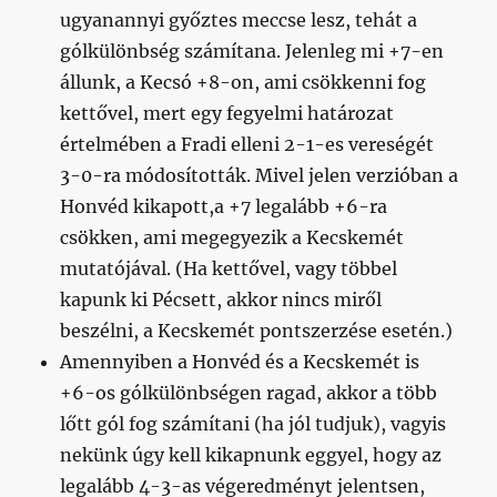
ugyanannyi győztes meccse lesz, tehát a
gólkülönbség számítana. Jelenleg mi +7-en
állunk, a Kecsó +8-on, ami csökkenni fog
kettővel, mert egy fegyelmi határozat
értelmében a Fradi elleni 2-1-es vereségét
3-0-ra módosították. Mivel jelen verzióban a
Honvéd kikapott,a +7 legalább +6-ra
csökken, ami megegyezik a Kecskemét
mutatójával. (Ha kettővel, vagy többel
kapunk ki Pécsett, akkor nincs miről
beszélni, a Kecskemét pontszerzése esetén.)
Amennyiben a Honvéd és a Kecskemét is
+6-os gólkülönbségen ragad, akkor a több
lőtt gól fog számítani (ha jól tudjuk), vagyis
nekünk úgy kell kikapnunk eggyel, hogy az
legalább 4-3-as végeredményt jelentsen,