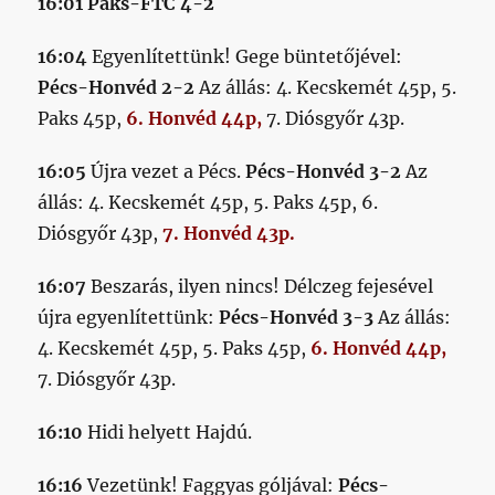
16:01 Paks-FTC 4-2
16:04
Egyenlítettünk! Gege büntetőjével:
Pécs-Honvéd 2-2
Az állás: 4. Kecskemét 45p, 5.
Paks 45p,
6. Honvéd 44p,
7. Diósgyőr 43p.
16:05
Újra vezet a Pécs.
Pécs-Honvéd 3-2
Az
állás: 4. Kecskemét 45p, 5. Paks 45p, 6.
Diósgyőr 43p,
7. Honvéd 43p.
16:07
Beszarás, ilyen nincs! Délczeg fejesével
újra egyenlítettünk:
Pécs-Honvéd 3-3
Az állás:
4. Kecskemét 45p, 5. Paks 45p,
6. Honvéd 44p,
7. Diósgyőr 43p.
16:10
Hidi helyett Hajdú.
16:16
Vezetünk! Faggyas góljával:
Pécs-