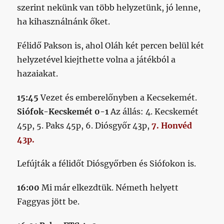
szerint nekünk van több helyzetünk, jó lenne,
ha kihasználnánk őket.
Félidő Pakson is, ahol Oláh két percen belül két
helyzetével kiejthette volna a játékból a
hazaiakat.
15:45
Vezet és emberelőnyben a Kecsekemét.
Siófok-Kecskemét 0-1
Az állás: 4. Kecskemét
45p, 5. Paks 45p, 6. Diósgyőr 43p,
7. Honvéd
43p.
Lefújták a félidőt Diósgyőrben és Siófokon is.
16:00
Mi már elkezdtük. Németh helyett
Faggyas jött be.