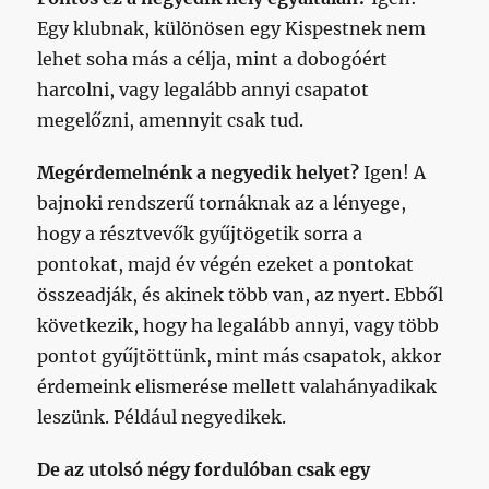
Egy klubnak, különösen egy Kispestnek nem
lehet soha más a célja, mint a dobogóért
harcolni, vagy legalább annyi csapatot
megelőzni, amennyit csak tud.
Megérdemelnénk a negyedik helyet?
Igen! A
bajnoki rendszerű tornáknak az a lényege,
hogy a résztvevők gyűjtögetik sorra a
pontokat, majd év végén ezeket a pontokat
összeadják, és akinek több van, az nyert. Ebből
következik, hogy ha legalább annyi, vagy több
pontot gyűjtöttünk, mint más csapatok, akkor
érdemeink elismerése mellett valahányadikak
leszünk. Például negyedikek.
De az utolsó négy fordulóban csak egy