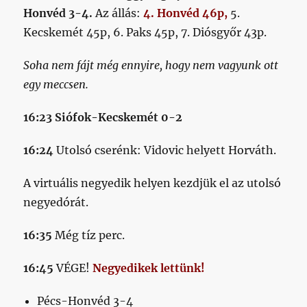
Honvéd 3-4.
Az állás:
4. Honvéd 46p,
5.
Kecskemét 45p, 6. Paks 45p, 7. Diósgyőr 43p.
Soha nem fájt még ennyire, hogy nem vagyunk ott
egy meccsen.
16:23 Siófok-Kecskemét 0-2
16:24
Utolsó cserénk: Vidovic helyett Horváth.
A virtuális negyedik helyen kezdjük el az utolsó
negyedórát.
16:35
Még tíz perc.
16
:45
VÉGE!
Negyedikek lettünk!
Pécs-Honvéd 3-4