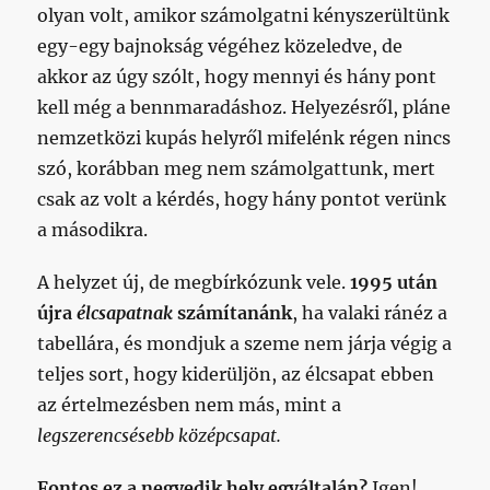
olyan volt, amikor számolgatni kényszerültünk
egy-egy bajnokság végéhez közeledve, de
akkor az úgy szólt, hogy mennyi és hány pont
kell még a bennmaradáshoz. Helyezésről, pláne
nemzetközi kupás helyről mifelénk régen nincs
szó, korábban meg nem számolgattunk, mert
csak az volt a kérdés, hogy hány pontot verünk
a másodikra.
A helyzet új, de megbírkózunk vele.
1995 után
újra
élcsapatnak
számítanánk
, ha valaki ránéz a
tabellára, és mondjuk a szeme nem járja végig a
teljes sort, hogy kiderüljön, az élcsapat ebben
az értelmezésben nem más, mint a
legszerencsésebb középcsapat.
Fontos ez a negyedik hely egyáltalán?
Igen!