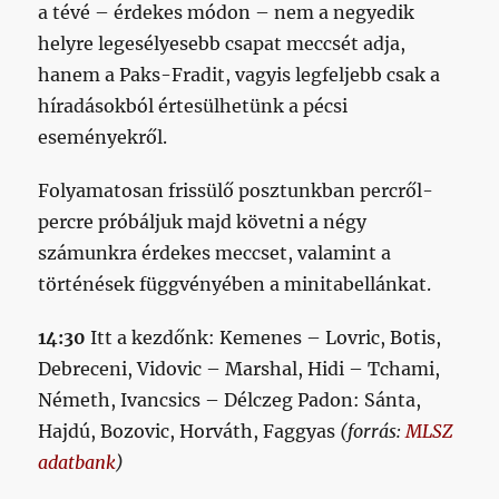
a tévé – érdekes módon – nem a negyedik
helyre legesélyesebb csapat meccsét adja,
hanem a Paks-Fradit, vagyis legfeljebb csak a
híradásokból értesülhetünk a pécsi
eseményekről.
Folyamatosan frissülő posztunkban percről-
percre próbáljuk majd követni a négy
számunkra érdekes meccset, valamint a
történések függvényében a minitabellánkat.
14:30
Itt a kezdőnk: Kemenes – Lovric, Botis,
Debreceni, Vidovic – Marshal, Hidi – Tchami,
Németh, Ivancsics – Délczeg Padon: Sánta,
Hajdú, Bozovic, Horváth, Faggyas
(forrás:
MLSZ
adatbank
)