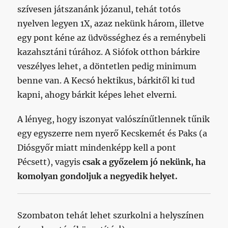
szívesen játszanánk józanul, tehát totós
nyelven legyen 1X, azaz nekünk három, illetve
egy pont kéne az üdvösséghez és a reménybeli
kazahsztáni túrához. A Siófok otthon bárkire
veszélyes lehet, a döntetlen pedig minimum
benne van. A Kecsó hektikus, bárkitől ki tud
kapni, ahogy bárkit képes lehet elverni.
A lényeg, hogy iszonyat valószínűtlennek tűnik
egy egyszerre nem nyerő Kecskemét és Paks (a
Diósgyőr miatt mindenképp kell a pont
Pécsett), vagyis
csak a győzelem jó nekünk, ha
komolyan gondoljuk a negyedik helyet.
Szombaton tehát lehet szurkolni a helyszínen