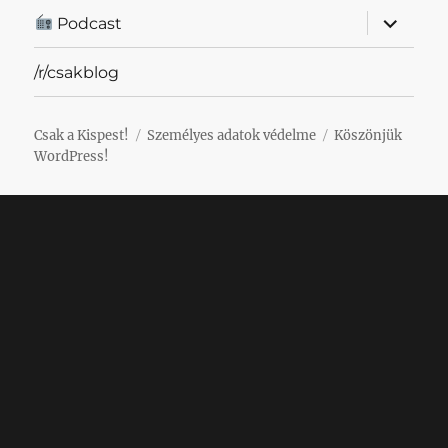
almenü
Podcast
szétnyit
/r/csakblog
Csak a Kispest!
Személyes adatok védelme
Köszönjük
WordPress!