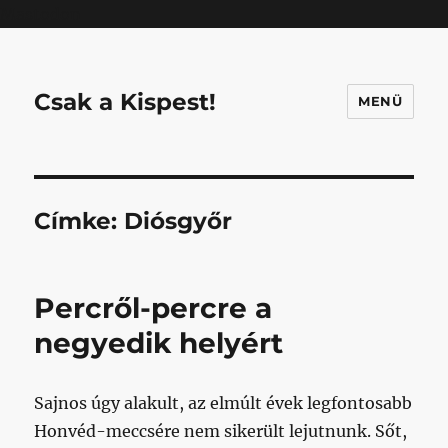
Mastodon
Csak a Kispest!
MENÜ
Címke:
Diósgyőr
Percről-percre a
negyedik helyért
Sajnos úgy alakult, az elmúlt évek legfontosabb
Honvéd-meccsére nem sikerült lejutnunk. Sőt,