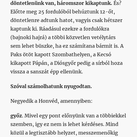
döntetlenünk van, háromszor kikaptunk.
És?
Előtte meg 25 fordulóból behúztunk 12-őt,
döntetlenre adtunk hatot, vagyis csak hétszer
kaptunk ki. Ráadásul ezekre a fordulókra
(bajnoki hajrá) a többi közvetlen vetélytárs
sem lehet büszke, ha ez számítana bármit is. A
Paks ötöt kapott Szombathelyen, a Kecsó
kikapott Pápán, a Diósgyőr pedig a sírból hoza
vissza a sanszát épp ellenünk.
Szóval számolhatunk nyugodtan.
Negyedik a Honvéd, amennyiben:
győz
. Mivel egy pont előnyünk van a többiekkel
szemben, igy ez nem is lehet kérdéses. Mind
közül a legtisztább helyzet, messzemenőkig