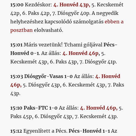
15:00
Kezdéskor:
4. Honvéd 43p,
5. Kecskemét
42p, 6. Paks 42p, 7. Diósgyőr 40p. A negyedik
helyhezéshez kapcsolódó számolgatás
ebben a
posztban
elolvasható.
15:01
Máris vezetünk! Tchami góljával
Pécs-
Honvéd 0-1
. Az állás:
4. Honvéd 46p
,
5.
Kecskemét 43p, 6. Paks 43p, 7. Diósgyőr 41p.
15:03 Diósgyőr-Vasas 1-0
Az állás:
4. Honvéd
46p,
5. Diósgyőr 43p, 6. Kecskemét 43p, 7. Paks
43p.
15:10
Paks-FTC 1-0
Az állás:
4. Honvéd 46p,
5.
Paks 45p, 6. Diósgyőr 43p, 7. Kecskemét 43p.
15:12
Egyenlített a Pécs.
Pécs-Honvéd 1-1
Az