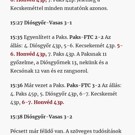
Kecskeméttel minden mutatónk azonos.
15:27 Diósgyőr-Vasas 3-1
15:35
Egyenlített a Paks.
Paks-FTC 2-2
Az
állás: 4. Diósgyőr 43p, 5-6. Kecsekemét 43p.
5-
6. Honvéd 43p,
7. Paks 43p. A Paksnak 11
győzelme, a Diósgyőrnek 13, nekünk és a
Kecsónak 12 van és ez rangsorol.
15:36
Már vezet a Paks.
Paks-FTC 3-2
Az állás:
4. Paks 45p, 5. Diósgyőr 43p, 6-7. Kecskemét
43p,
6-7. Honvéd 43p.
15:38 Diósgyőr-Vasas 3-2
Pécsett már félidő van. A szöveges tudósítások