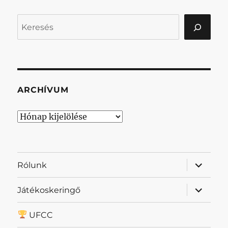
Keresés
ARCHÍVUM
Archívum
almenü
Rólunk
szétnyit
almenü
Játékoskeringő
szétnyit
UFCC