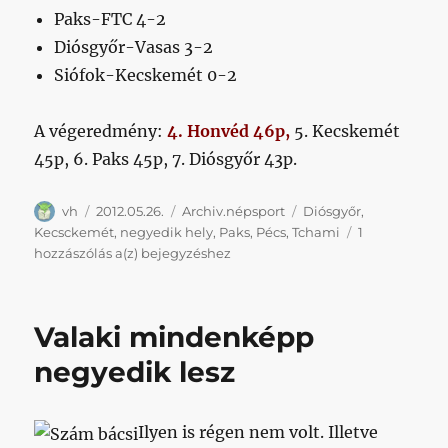
Paks-FTC 4-2
Diósgyőr-Vasas 3-2
Siófok-Kecskemét 0-2
A végeredmény:
4. Honvéd 46p,
5. Kecskemét
45p, 6. Paks 45p, 7. Diósgyőr 43p.
Szerző
Közzétéve
Kategória
Címke
vh
2012.05.26.
Archiv.népsport
Diósgyőr
,
Kecsckemét
,
negyedik hely
,
Paks
,
Pécs
,
Tchami
1
Percről-
hozzászólás a(z)
bejegyzéshez
percre
a
negyedik
Valaki mindenképp
helyért
negyedik lesz
Ilyen is régen nem volt. Illetve