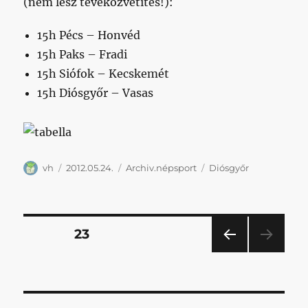
(nem lesz tévéközvetítés!):
15h Pécs – Honvéd
15h Paks – Fradi
15h Siófok – Kecskemét
15h Diósgyőr – Vasas
Szerző
Közzétéve
Kategória
Címke
vh
2012.05.24.
Archiv.népsport
Diósgyőr
Bejegyzések
OLDAL
23
ELŐ
lapozása
ZŐ
OLD
AL