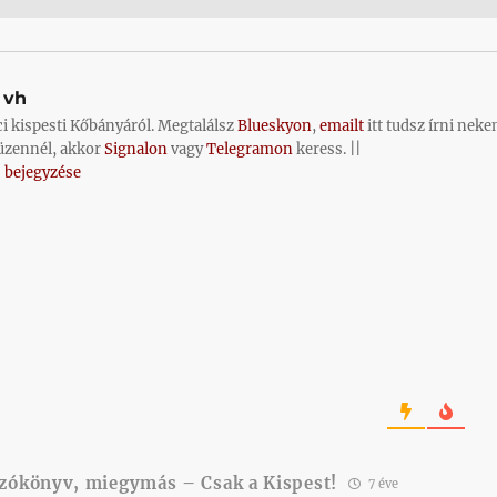
vh
ci kispesti Kőbányáról. Megtalálsz
Blueskyon
,
emailt
itt tudsz írni neke
üzennél, akkor
Signalon
vagy
Telegramon
keress. ||
 bejegyzése
ozókönyv, miegymás – Csak a Kispest!
7 éve