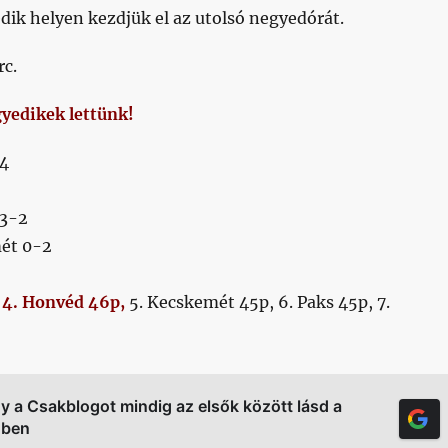
edik helyen kezdjük el az utolsó negyedórát.
rc.
yedikek lettünk!
4
 3-2
ét 0-2
:
4. Honvéd 46p,
5. Kecskemét 45p, 6. Paks 45p, 7.
gy a Csakblogot mindig az elsők között lásd a
őben