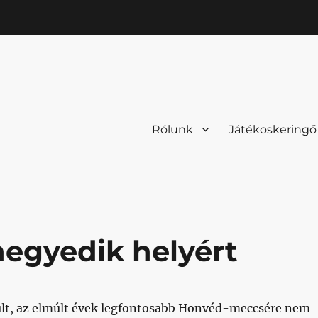
Rólunk
Játékoskeringő
negyedik helyért
ult, az elmúlt évek legfontosabb Honvéd-meccsére nem