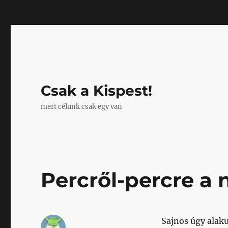
Mastodon
Csak a Kispest!
mert célunk csak egy van
Percről-percre a 
Sajnos úgy alak