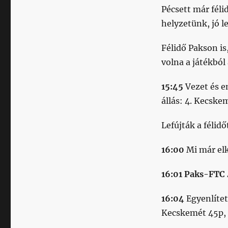
Pécsett már féli
helyzetünk, jó l
Félidő Pakson is
volna a játékból
15:45
Vezet és 
állás: 4. Kecske
Lefújták a félid
16:00
Mi már elk
16:01 Paks-FTC
16:04
Egyenlíte
Kecskemét 45p, 