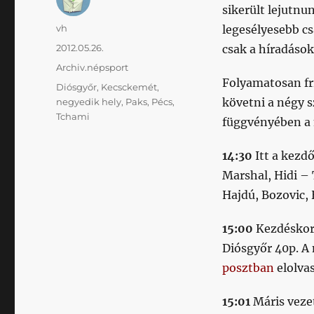
sikerült lejutnu
Szerző
vh
legesélyesebb cs
Közzétéve
2012.05.26.
csak a híradások
Kategória
Archiv.népsport
Folyamatosan fr
Címke
Diósgyőr
,
Kecsckemét
,
követni a négy 
negyedik hely
,
Paks
,
Pécs
,
Tchami
függvényében a 
14:30
Itt a kezd
Marshal, Hidi –
Hajdú, Bozovic,
15:00
Kezdésko
Diósgyőr 40p. A
posztban
elolva
15:01
Máris veze