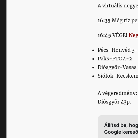
A virtuális negy
16:35
Még tíz pe
16
:45
VÉGE!
Neg
Pécs-Honvéd 3-
Paks-FTC 4-2
Diósgyőr-Vasas
Siófok-Kecskem
A végeredmény
Diósgyőr 43p.
Állítsd be, ho
Google keres