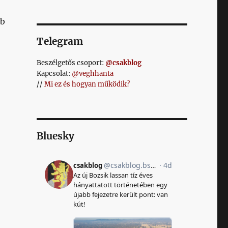
bb
Telegram
Beszélgetős csoport:
@csakblog
Kapcsolat:
@veghhanta
//
Mi ez és hogyan működik?
Bluesky