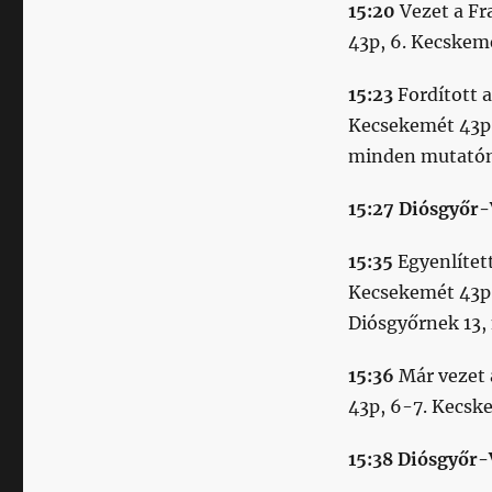
15:20
Vezet a Fr
43p, 6. Kecskemé
15:23
Fordított a
Kecsekemét 43p
minden mutatón
15:27 Diósgyőr-
15:35
Egyenlítet
Kecsekemét 43p
Diósgyőrnek 13, 
15:36
Már vezet 
43p, 6-7. Kecsk
15:38 Diósgyőr-