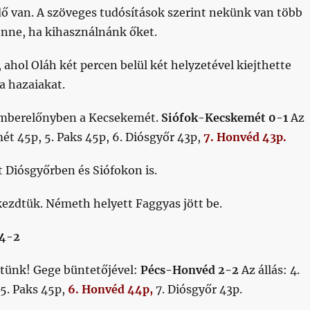
dő van. A szöveges tudósítások szerint nekünk van több
enne, ha kihasználnánk őket.
, ahol Oláh két percen belül két helyzetével kiejthette
 a hazaiakat.
emberelőnyben a Kecsekemét.
Siófok-Kecskemét 0-1
Az
mét 45p, 5. Paks 45p, 6. Diósgyőr 43p,
7. Honvéd 43p.
őt Diósgyőrben és Siófokon is.
ezdtük. Németh helyett Faggyas jött be.
 4-2
ttünk! Gege büntetőjével:
Pécs-Honvéd 2-2
Az állás: 4.
5. Paks 45p,
6. Honvéd 44p,
7. Diósgyőr 43p.