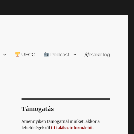
UFCC
Podcast
/r/csakblog
Támogatás
Amennyiben támogatnál minket, akkor a
lehetőségekről
itt találsz információt
.