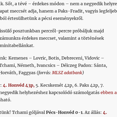
nk. Sőt, a tévé – érdekes módon – nem a negyedik helyre
apat meccsét adja, hanem a Paks-Fradit, vagyis legfelje
ból értesülhetünk a pécsi eseményekről.
issülő posztunkban percről-percre próbáljuk majd
számunkra érdekes meccset, valamint a történések
minitabellánkat.
őnk: Kemenes – Lovric, Botis, Debreceni, Vidovic –
 Tchami, Németh, Ivancsics – Délczeg Padon: Sánta,
 Horváth, Faggyas
(forrás:
MLSZ adatbank
)
r:
4. Honvéd 43p,
5. Kecskemét 42p, 6. Paks 42p, 7.
 negyedik helyhezéshez kapcsolódó számolgatás
ebben a
sható.
tünk! Tchami góljával
Pécs-Honvéd 0-1
. Az állás:
4.