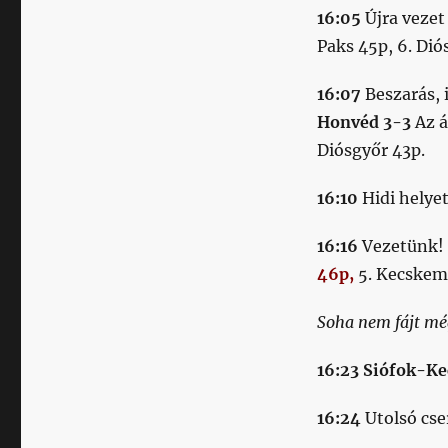
16:05
Újra vezet
Paks 45p, 6. Dió
16:07
Beszarás, 
Honvéd 3-3
Az á
Diósgyőr 43p.
16:10
Hidi helyet
16:16
Vezetünk! 
46p,
5. Kecskemé
Soha nem fájt mé
16:23 Siófok-K
16:24
Utolsó cse