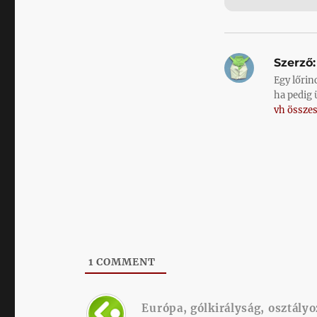
Szerző:
Egy lőrin
ha pedig 
vh összes
1
COMMENT
Európa, gólkirályság, osztály