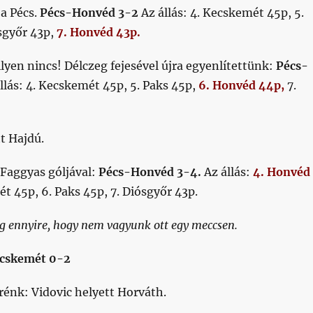
 a Pécs.
Pécs-Honvéd 3-2
Az állás: 4. Kecskemét 45p, 5.
sgyőr 43p,
7. Honvéd 43p.
ilyen nincs! Délczeg fejesével újra egyenlítettünk:
Pécs-
llás: 4. Kecskemét 45p, 5. Paks 45p,
6. Honvéd 44p,
7.
t Hajdú.
Faggyas góljával:
Pécs-Honvéd 3-4.
Az állás:
4. Honvéd
t 45p, 6. Paks 45p, 7. Diósgyőr 43p.
g ennyire, hogy nem vagyunk ott egy meccsen.
ecskemét 0-2
rénk: Vidovic helyett Horváth.