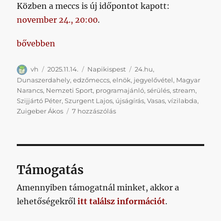
Közben a meccs is új időpontot kapott:
november 24., 20:00
.
„Jegyelővétel, hétfő, sérülés, sajtófigyelő, vízilabda
bővebben
Szerző
Közzétéve
Kategória
Címke
vh
2025.11.14.
Napikispest
24.hu
,
Dunaszerdahely
,
edzőmeccs
,
elnök
,
jegyelővétel
,
Magyar
Narancs
,
Nemzeti Sport
,
programajánló
,
sérülés
,
stream
,
Szijjártó Péter
,
Szurgent Lajos
,
újságírás
,
Vasas
,
vízilabda
,
Jegyelővétel,
Zuigeber Ákos
7 hozzászólás
hétfő,
sérülés,
sajtófigyelő,
vízilabda
című
Támogatás
bejegyzéshez
Amennyiben támogatnál minket, akkor a
lehetőségekről
itt találsz információt
.