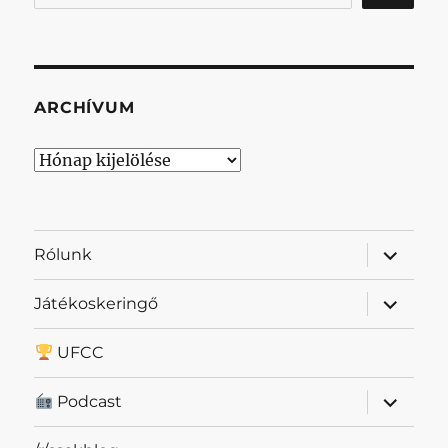
ARCHÍVUM
Archívum
almenü
Rólunk
szétnyit
almenü
Játékoskeringő
szétnyit
UFCC
almenü
Podcast
szétnyit