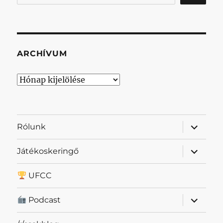
ARCHÍVUM
Archívum
almenü
Rólunk
szétnyit
almenü
Játékoskeringő
szétnyit
UFCC
almenü
Podcast
szétnyit