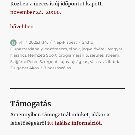
Közben a meccs is új időpontot kapott:
november 24., 20:00
.
„Jegyelővétel, hétfő, sérülés, sajtófigyelő, vízilabda
bővebben
Szerző
Közzétéve
Kategória
Címke
vh
2025.11.14.
Napikispest
24.hu
,
Dunaszerdahely
,
edzőmeccs
,
elnök
,
jegyelővétel
,
Magyar
Narancs
,
Nemzeti Sport
,
programajánló
,
sérülés
,
stream
,
Szijjártó Péter
,
Szurgent Lajos
,
újságírás
,
Vasas
,
vízilabda
,
Jegyelővétel,
Zuigeber Ákos
7 hozzászólás
hétfő,
sérülés,
sajtófigyelő,
vízilabda
című
Támogatás
bejegyzéshez
Amennyiben támogatnál minket, akkor a
lehetőségekről
itt találsz információt
.