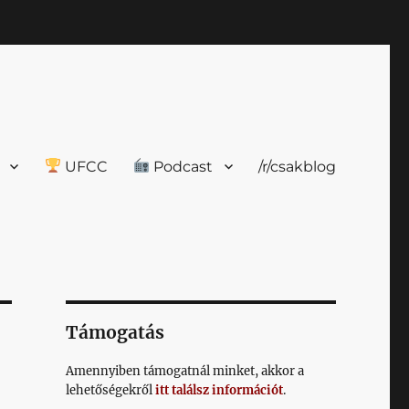
UFCC
Podcast
/r/csakblog
Támogatás
Amennyiben támogatnál minket, akkor a
lehetőségekről
itt találsz információt
.