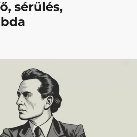
ő, sérülés,
labda