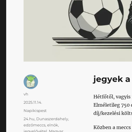
jegyek a 
Szerző
vh
Hétfőtől, vagyi
Közzétéve
2025.11.14.
Elméletileg 750 
Kategória
Napikispest
díj/kezelési költ
Címke
24.hu
,
Dunaszerdahely
,
edzőmeccs
,
elnök
,
Közben a meccs 
jegyelővétel
,
Magyar