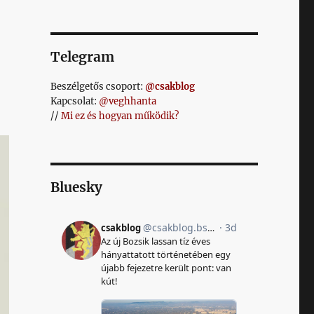
Telegram
Beszélgetős csoport:
@csakblog
Kapcsolat:
@veghhanta
//
Mi ez és hogyan működik?
Bluesky