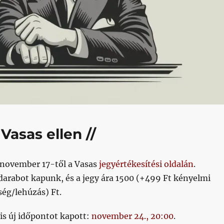
Vasas ellen //
s november 17-től a Vasas
jegyértékesítési oldalán
.
darabot kapunk, és a jegy ára 1500 (+499 Ft kényelmi
ség/lehúzás) Ft.
is új időpontot kapott:
november 24., 20:00
.