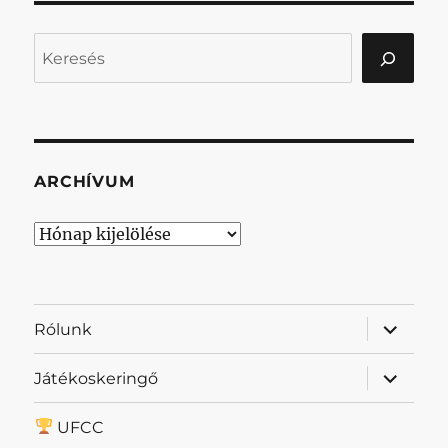
Keresés
ARCHÍVUM
Archívum
almenü
Rólunk
szétnyit
almenü
Játékoskeringő
szétnyit
UFCC