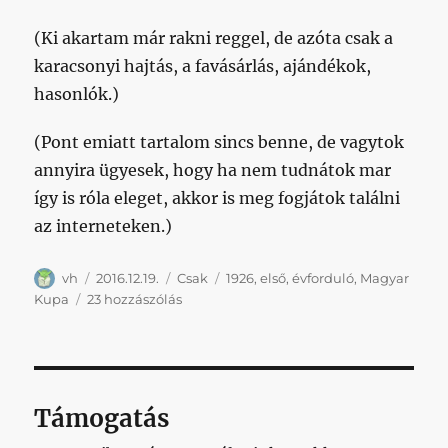
(Ki akartam már rakni reggel, de azóta csak a
karacsonyi hajtás, a favásárlás, ajándékok,
hasonlók.)
(Pont emiatt tartalom sincs benne, de vagytok
annyira ügyesek, hogy ha nem tudnátok mar
így is róla eleget, akkor is meg fogjátok találni
az interneteken.)
Szerző
Közzétéve
Kategória
Címke
vh
2016.12.19.
Csak
1926
,
első
,
évforduló
,
Magyar
Az
Kupa
23 hozzászólás
megvan,
hogy
ma
90
éve
Támogatás
nyertük
az