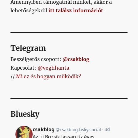
Amennyiben támogatnál minket, akkor a
első
lehetőségekről
itt találsz információt
.
kupánkat?
című
bejegyzéshez
Telegram
Beszélgetős csoport:
@csakblog
Kapcsolat:
@veghhanta
//
Mi ez és hogyan működik?
Bluesky