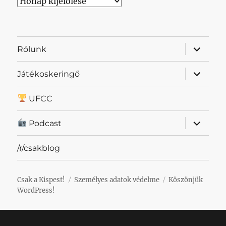
Archívum
almenü
Rólunk
szétnyit
almenü
Játékoskeringő
szétnyit
UFCC
almenü
Podcast
szétnyit
/r/csakblog
Csak a Kispest!
Személyes adatok védelme
Köszönjük
WordPress!