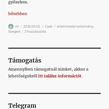
győzelem.
„Nem fogunk belemenni a szegedi foci történetébe
bővebben
Szerző
Közzétéve
Kategória
Címke
vh
2025.05.02.
Csak
értelmezési tartomány
,
Nem
Szeged
3 hozzászólás
fogunk
belemenni
a
szegedi
foci
Támogatás
történetébe
című
Amennyiben támogatnál minket, akkor a
bejegyzéshez
lehetőségekről
itt találsz információt
.
Telegram