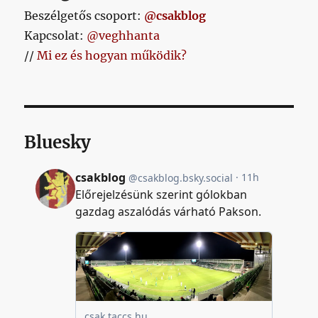
Beszélgetős csoport:
@csakblog
Kapcsolat:
@veghhanta
//
Mi ez és hogyan működik?
Bluesky