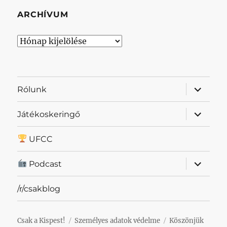
ARCHÍVUM
Archívum
almenü
Rólunk
szétnyit
almenü
Játékoskeringő
szétnyit
UFCC
almenü
Podcast
szétnyit
/r/csakblog
Csak a Kispest!
Személyes adatok védelme
Köszönjük