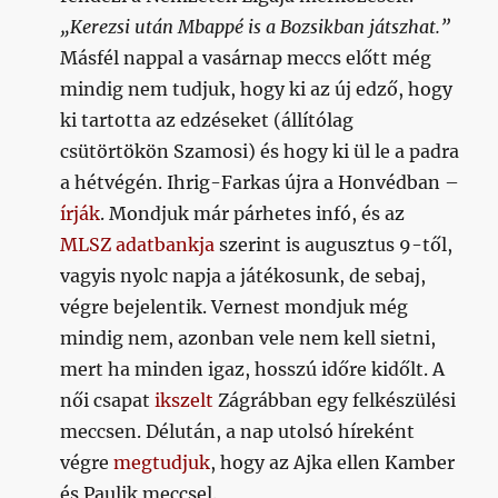
„Kerezsi után Mbappé is a Bozsikban játszhat.”
Másfél nappal a vasárnap meccs előtt még
mindig nem tudjuk, hogy ki az új edző, hogy
ki tartotta az edzéseket (állítólag
csütörtökön Szamosi) és hogy ki ül le a padra
a hétvégén. Ihrig-Farkas újra a Honvédban –
írják
. Mondjuk már párhetes infó, és az
MLSZ adatbankja
szerint is augusztus 9-től,
vagyis nyolc napja a játékosunk, de sebaj,
végre bejelentik. Vernest mondjuk még
mindig nem, azonban vele nem kell sietni,
mert ha minden igaz, hosszú időre kidőlt. A
női csapat
ikszelt
Zágrábban egy felkészülési
meccsen. Délután, a nap utolsó híreként
végre
megtudjuk
, hogy az Ajka ellen Kamber
és Paulik meccsel.