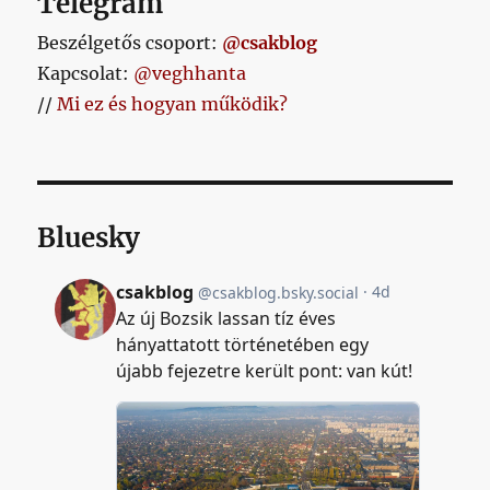
Telegram
Beszélgetős csoport:
@csakblog
Kapcsolat:
@veghhanta
//
Mi ez és hogyan működik?
Bluesky