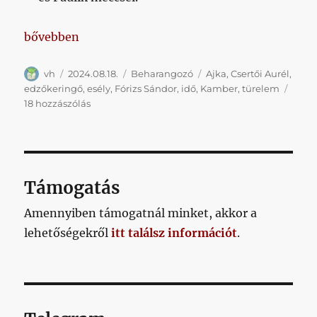
„Sűrű hét után bajnoki”
bővebben
Szerző
Közzétéve
Kategória
Címke
vh
2024.08.18.
Beharangozó
Ajka
,
Csertői Aurél
,
edzőkeringő
,
esély
,
Fórizs Sándor
,
idő
,
Kamber
,
türelem
Sűrű
18 hozzászólás
hét
után
bajnoki
című
bejegyzéshez
Támogatás
Amennyiben támogatnál minket, akkor a
lehetőségekről
itt találsz információt
.