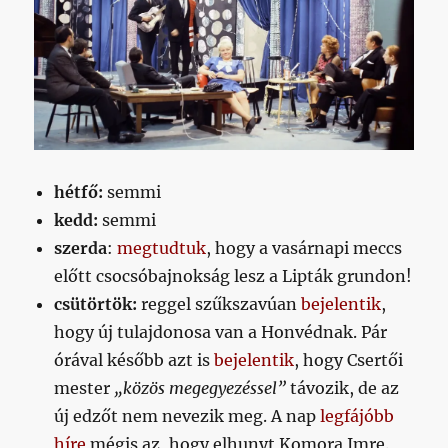
hétfő:
semmi
kedd:
semmi
szerda
:
megtudtuk
, hogy a vasárnapi meccs
előtt csocsóbajnokság lesz a Lipták grundon!
csütörtök:
reggel szűkszavúan
bejelentik
,
hogy új tulajdonosa van a Honvédnak. Pár
órával később azt is
bejelentik
, hogy Csertői
mester
„közös megegyezéssel”
távozik, de az
új edzőt nem nevezik meg. A nap
legfájóbb
híre
mégis az, hogy elhunyt Komora Imre.