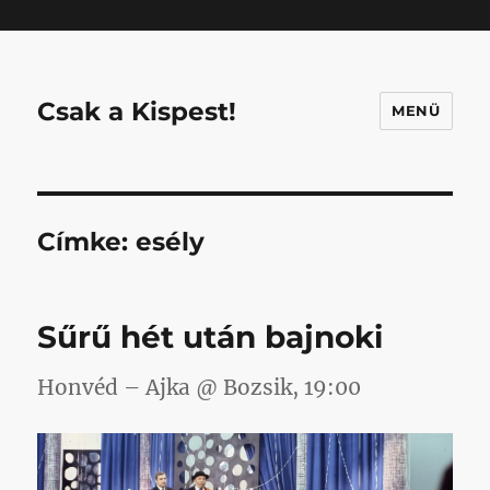
Mastodon
Csak a Kispest!
MENÜ
Címke:
esély
Sűrű hét után bajnoki
Honvéd – Ajka @ Bozsik, 19:00