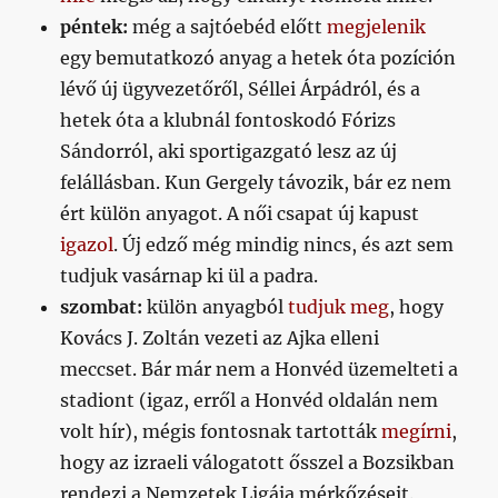
péntek:
még a sajtóebéd előtt
megjelenik
egy bemutatkozó anyag a hetek óta pozíción
lévő új ügyvezetőről, Séllei Árpádról, és a
hetek óta a klubnál fontoskodó Fórizs
Sándorról, aki sportigazgató lesz az új
felállásban. Kun Gergely távozik, bár ez nem
ért külön anyagot. A női csapat új kapust
igazol
. Új edző még mindig nincs, és azt sem
tudjuk vasárnap ki ül a padra.
szombat:
külön anyagból
tudjuk meg
, hogy
Kovács J. Zoltán vezeti az Ajka elleni
meccset. Bár már nem a Honvéd üzemelteti a
stadiont (igaz, erről a Honvéd oldalán nem
volt hír), mégis fontosnak tartották
megírni
,
hogy az izraeli válogatott ősszel a Bozsikban
rendezi a Nemzetek Ligája mérkőzéseit.