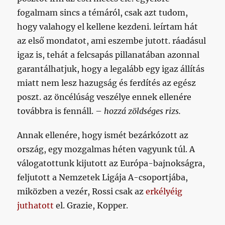
fogalmam sincs a témáról, csak azt tudom,
hogy valahogy el kellene kezdeni. leírtam hát
az első mondatot, ami eszembe jutott. ráadásul
igaz is, tehát a felcsapás pillanatában azonnal
garantálhatjuk, hogy a legalább egy igaz állítás
miatt nem lesz hazugság és ferdítés az egész
poszt. az öncélúság veszélye ennek ellenére
továbbra is fennáll. –
hozzá zöldséges rizs.
Annak ellenére, hogy ismét bezárkózott az
ország, egy mozgalmas héten vagyunk túl. A
válogatottunk kijutott az Európa-bajnokságra,
feljutott a Nemzetek Ligája A-csoportjába,
miközben a vezér, Rossi csak az
erkélyéig
juthatott
el. Grazie, Kopper.