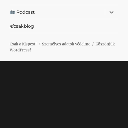
almenü
Podcast
szétnyit
/r/csakblog
Csak a Kispest!
Személyes adatok védelme
Köszönjük
WordPress!