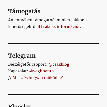
jut
Gombóc
Támogatás
Artúrnak,
ennek
Amennyiben támogatnál minket, akkor a
ellenére
lehetőségekről
itt találsz információt
.
mégsem
köré
lett
felépítve
a
poszt
Telegram
című
bejegyzéshez
Beszélgetős csoport:
@csakblog
Kapcsolat:
@veghhanta
//
Mi ez és hogyan működik?
Bluesky