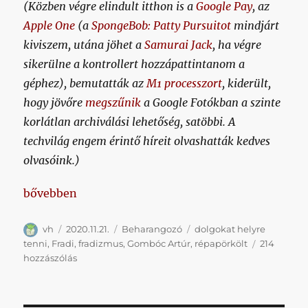
(Közben végre elindult itthon is a
Google Pay
, az
Apple One
(a
SpongeBob: Patty Pursuitot
mindjárt
kiviszem, utána jöhet a
Samurai Jack
, ha végre
sikerülne a kontrollert hozzápattintanom a
géphez), bemutatták az
M1 processzort
, kiderült,
hogy jövőre
megszűnik
a Google Fotókban a szinte
korlátlan archiválási lehetőség, satöbbi. A
techvilág engem érintő híreit olvashatták kedves
olvasóink.)
„A posztban lényegi szerep jut Gombóc Artúrnak, en
bővebben
Szerző
Közzétéve
Kategória
Címke
vh
2020.11.21.
Beharangozó
dolgokat helyre
tenni
,
Fradi
,
fradizmus
,
Gombóc Artúr
,
répapörkölt
214
A
hozzászólás
posztban
lényegi
szerep