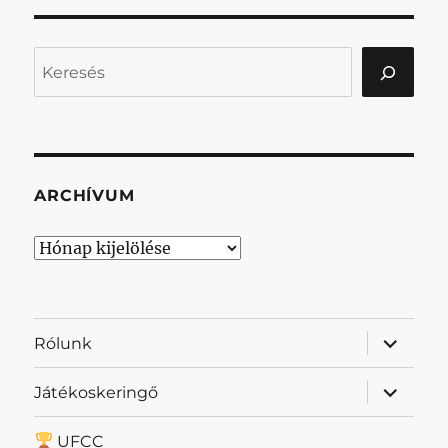
Keresés
ARCHÍVUM
Archívum
almenü
Rólunk
szétnyit
almenü
Játékoskeringő
szétnyit
UFCC