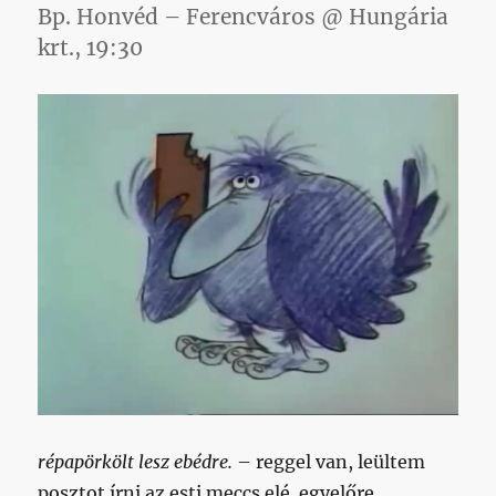
Bp. Honvéd – Ferencváros @ Hungária
krt., 19:30
répapörkölt lesz ebédre.
– reggel van, leültem
posztot írni az esti meccs elé. egyelőre