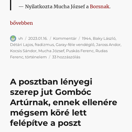
Nyilatkozta Mucha József a
Borsnak
.
„Mivel, tehát, akkor”
bővebben
Szerző
Közzétéve
Kategória
Címke
vh
2023.01.16.
Kommentár
1944
,
Baky László
,
Détári Lajos
,
fradizmus
,
Garay-féle vendéglő
,
Jaross Andor
,
Kocsis Sándor
,
Mucha József
,
Puskás Ferenc
,
Rudas
Mivel,
Ferenc
,
történelem
33 hozzászólás
tehát,
akkor
című
A posztban lényegi
bejegyzéshez
szerep jut Gombóc
Artúrnak, ennek ellenére
mégsem köré lett
felépítve a poszt