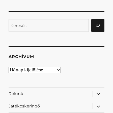
Keresés
ARCHÍVUM
Archívum
almenü
Rólunk
szétnyit
almenü
Játékoskeringő
szétnyit