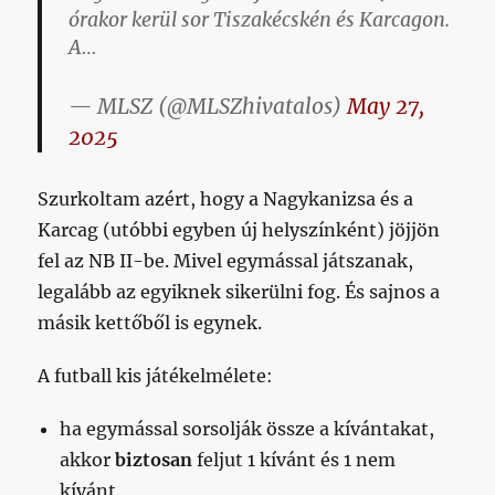
órakor kerül sor Tiszakécskén és Karcagon.
A…
— MLSZ (@MLSZhivatalos)
May 27,
2025
Szurkoltam azért, hogy a Nagykanizsa és a
Karcag (utóbbi egyben új helyszínként) jöjjön
fel az NB II-be. Mivel egymással játszanak,
legalább az egyiknek sikerülni fog. És sajnos a
másik kettőből is egynek.
A futball kis játékelmélete:
ha egymással sorsolják össze a kívántakat,
akkor
biztosan
feljut 1 kívánt és 1 nem
kívánt.