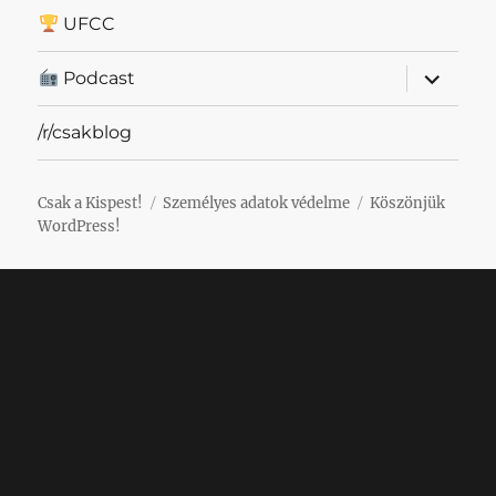
UFCC
almenü
Podcast
szétnyit
/r/csakblog
Csak a Kispest!
Személyes adatok védelme
Köszönjük
WordPress!