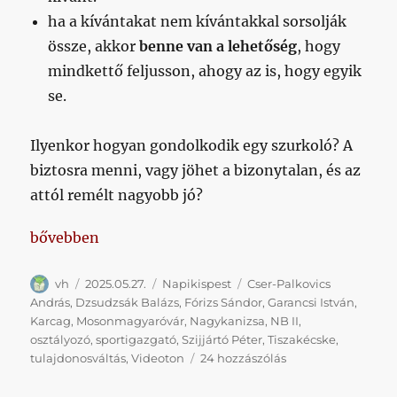
ha a kívántakat nem kívántakkal sorsolják
össze, akkor
benne van a lehetőség
, hogy
mindkettő feljusson, ahogy az is, hogy egyik
se.
Ilyenkor hogyan gondolkodik egy szurkoló? A
biztosra menni, vagy jöhet a bizonytalan, és az
attól remélt nagyobb jó?
„Osztályozók, Dzsudzsák, Videoton”
bővebben
Szerző
Közzétéve
Kategória
Címke
vh
2025.05.27.
Napikispest
Cser-Palkovics
András
,
Dzsudzsák Balázs
,
Fórizs Sándor
,
Garancsi István
,
Karcag
,
Mosonmagyaróvár
,
Nagykanizsa
,
NB II
,
osztályozó
,
sportigazgató
,
Szijjártó Péter
,
Tiszakécske
,
Osztályozók,
tulajdonosváltás
,
Videoton
24 hozzászólás
Dzsudzsák,
Videoton