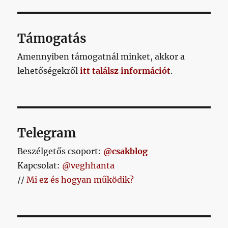
című
bejegyzéshez
Támogatás
Amennyiben támogatnál minket, akkor a
lehetőségekről
itt találsz információt
.
Telegram
Beszélgetős csoport:
@csakblog
Kapcsolat:
@veghhanta
//
Mi ez és hogyan működik?