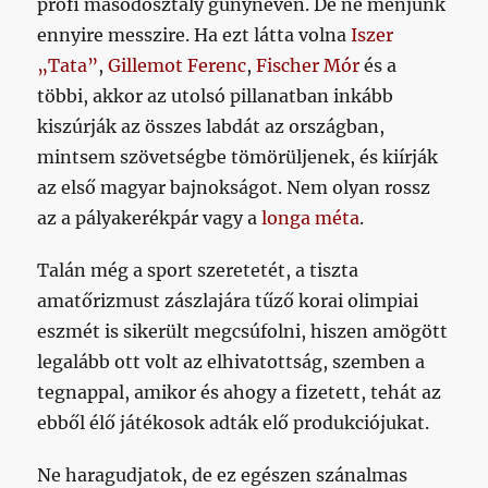
profi másodosztály gúnynéven. De ne menjünk
ennyire messzire. Ha ezt látta volna
Iszer
„Tata”
,
Gillemot Ferenc
,
Fischer Mór
és a
többi, akkor az utolsó pillanatban inkább
kiszúrják az összes labdát az országban,
mintsem szövetségbe tömörüljenek, és kiírják
az első magyar bajnokságot. Nem olyan rossz
az a pályakerékpár vagy a
longa méta
.
Talán még a sport szeretetét, a tiszta
amatőrizmust zászlajára tűző korai olimpiai
eszmét is sikerült megcsúfolni, hiszen amögött
legalább ott volt az elhivatottság, szemben a
tegnappal, amikor és ahogy a fizetett, tehát az
ebből élő játékosok adták elő produkciójukat.
Ne haragudjatok, de ez egészen szánalmas