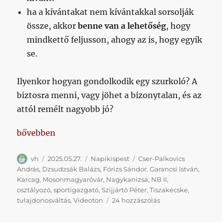
ha a kívántakat nem kívántakkal sorsolják
össze, akkor
benne van a lehetőség
, hogy
mindkettő feljusson, ahogy az is, hogy egyik
se.
Ilyenkor hogyan gondolkodik egy szurkoló? A
biztosra menni, vagy jöhet a bizonytalan, és az
attól remélt nagyobb jó?
„Osztályozók, Dzsudzsák, Videoton”
bővebben
Szerző
Közzétéve
Kategória
Címke
vh
2025.05.27.
Napikispest
Cser-Palkovics
András
,
Dzsudzsák Balázs
,
Fórizs Sándor
,
Garancsi István
,
Karcag
,
Mosonmagyaróvár
,
Nagykanizsa
,
NB II
,
osztályozó
,
sportigazgató
,
Szijjártó Péter
,
Tiszakécske
,
Osztályozók,
tulajdonosváltás
,
Videoton
24 hozzászólás
Dzsudzsák,
Videoton