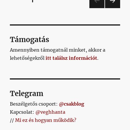
OLDAL
1
kiesőmatekot
című
KÖV
lapozása
bejegyzéshez
ETKE
ZŐ
OLD
AL
Támogatás
Amennyiben támogatnál minket, akkor a
lehetőségekről
itt találsz információt
.
Telegram
Beszélgetős csoport:
@csakblog
Kapcsolat:
@veghhanta
//
Mi ez és hogyan működik?