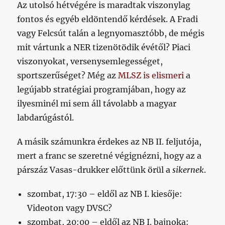
Az utolsó hétvégére is maradtak viszonylag
fontos és egyéb eldöntendő kérdések. A Fradi
vagy Felcsút talán a legnyomasztóbb, de mégis
mit vártunk a NER tizenötödik évétől? Piaci
viszonyokat, versenysemlegességet,
sportszerűséget? Még az
MLSZ is elismeri
a
legújabb stratégiai programjában, hogy az
ilyesminél mi sem áll távolabb a magyar
labdarúgástól.
A másik számunkra érdekes az NB II. feljutója,
mert a franc se szeretné végignézni, hogy az a
párszáz Vasas-drukker előttünk örül a
sikernek
.
szombat, 17:30 – eldől az NB I. kiesője:
Videoton vagy DVSC?
szombat, 20:00 – eldől az NB I. bajnoka: