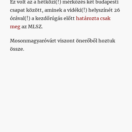
Ez volt az a hétközi(!) mérkőzés két budapesti
csapat között, aminek a vidéki(!) helyszínét 26
órával(!) a kezdőrúgás előtt
határozta csak
meg
az MLSZ.
Mosonmagyaróvárt viszont önerőből hoztuk
össze.