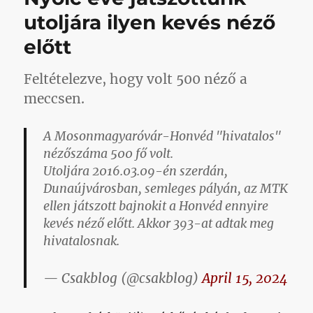
bejegyzéshez
utoljára ilyen kevés néző
előtt
Feltételezve, hogy volt 500 néző a
meccsen.
A Mosonmagyaróvár-Honvéd "hivatalos"
nézőszáma 500 fő volt.
Utoljára 2016.03.09-én szerdán,
Dunaújvárosban, semleges pályán, az MTK
ellen játszott bajnokit a Honvéd ennyire
kevés néző előtt. Akkor 393-at adtak meg
hivatalosnak.
— Csakblog (@csakblog)
April 15, 2024