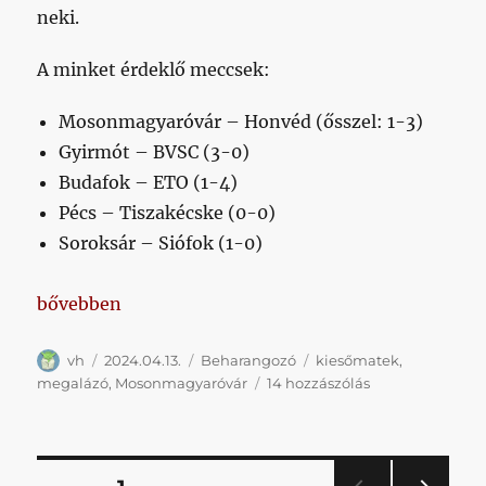
neki.
A minket érdeklő meccsek:
Mosonmagyaróvár – Honvéd (ősszel: 1-3)
Gyirmót – BVSC (3-0)
Budafok – ETO (1-4)
Pécs – Tiszakécske (0-0)
Soroksár – Siófok (1-0)
„Megalázó, de újra elővettük a kiesőmatekot”
bővebben
Szerző
Közzétéve
Kategória
Címke
vh
2024.04.13.
Beharangozó
kiesőmatek
,
Megalázó,
megalázó
,
Mosonmagyaróvár
14 hozzászólás
de
újra
elővettük
a
Bejegyzések