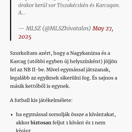
órakor kerül sor Tiszakécskén és Karcagon.
A…
— MLSZ (@MLSZhivatalos)
May 27,
2025
Szurkoltam azért, hogy a Nagykanizsa és a
Karcag (utóbbi egyben új helyszínként) jöjjön
fel az NB II-be. Mivel egymással játszanak,
legalább az egyiknek sikerülni fog. És sajnos a
másik kettőből is egynek.
A futball kis játékelmélete:
ha egymással sorsolják össze a kívántakat,
akkor
biztosan
feljut 1 kívánt és 1 nem
kívánt.