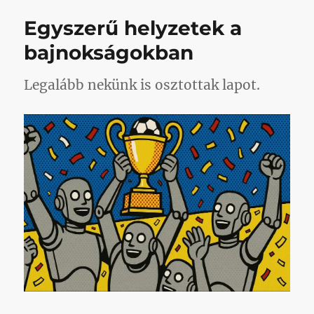
című
Egyszerű helyzetek a
bejegyzéshez
bajnokságokban
Legalább nekünk is osztottak lapot.