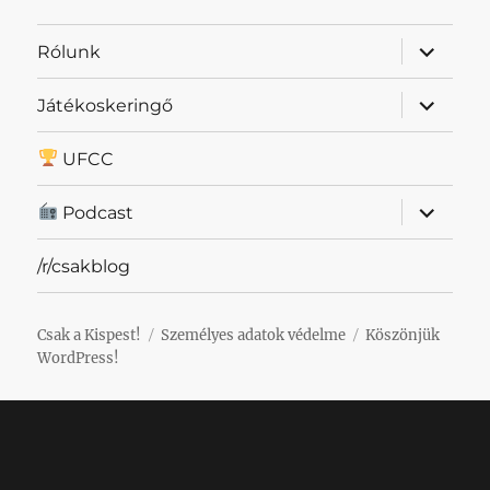
almenü
Rólunk
szétnyit
almenü
Játékoskeringő
szétnyit
UFCC
almenü
Podcast
szétnyit
/r/csakblog
Csak a Kispest!
Személyes adatok védelme
Köszönjük
WordPress!