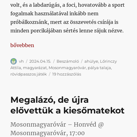
volt, és a labdarúgás, a foci, hovatovább a sport
fogalmak használatával inkább nem
próbálkoznánk, mert az összevetés csírája is
minden porcikájában sértés lenne rájuk nézve.
„A labdarúgásnak nevezett gyönyörű játék megerős
bővebben
Szerző
Közzétéve
Kategória
Címke
vh
2024.04.15.
Beszámoló
ahülye
,
Lőrinczy
Attila
,
magyarázat
,
Mosonmagyaróvár
,
pálya talaja
,
A
rövidpasszos játék
19 hozzászólás
labdarúgásnak
nevezett
gyönyörű
Megalázó, de újra
játék
megerőszakolása
elővettük a kiesőmatekot
című
bejegyzéshez
Mosonmagyaróvár – Honvéd @
Mosonmagyaróvár, 17:00