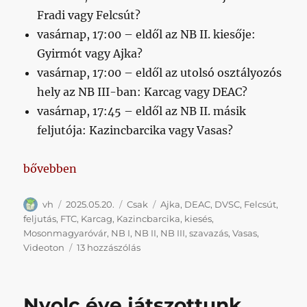
Fradi vagy Felcsút?
vasárnap, 17:00 – eldől az NB II. kiesője:
Gyirmót vagy Ajka?
vasárnap, 17:00 – eldől az utolsó osztályozós
hely az NB III-ban: Karcag vagy DEAC?
vasárnap, 17:45 – eldől az NB II. másik
feljutója: Kazincbarcika vagy Vasas?
„Egyszerű helyzetek a bajnokságokban”
bővebben
Szerző
Közzétéve
Kategória
Címke
vh
2025.05.20.
Csak
Ajka
,
DEAC
,
DVSC
,
Felcsút
,
feljutás
,
FTC
,
Karcag
,
Kazincbarcika
,
kiesés
,
Mosonmagyaróvár
,
NB I
,
NB II
,
NB III
,
szavazás
,
Vasas
,
Egyszerű
Videoton
13 hozzászólás
helyzetek
a
bajnokságokban
Nyolc éve játszottunk
című