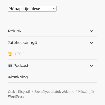
Archívum
almenü
Rólunk
szétnyit
almenü
Játékoskeringő
szétnyit
UFCC
almenü
Podcast
szétnyit
/r/csakblog
Csak a Kispest!
Személyes adatok védelme
Köszönjük
WordPress!