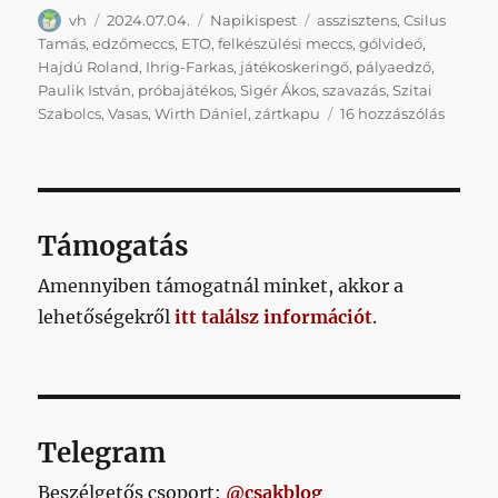
Szerző
Közzétéve
Kategória
Címke
vh
2024.07.04.
Napikispest
asszisztens
,
Csilus
Tamás
,
edzőmeccs
,
ETO
,
felkészülési meccs
,
gólvideó
,
Hajdú Roland
,
Ihrig-Farkas
,
játékoskeringő
,
pályaedző
,
Paulik István
,
próbajátékos
,
Sigér Ákos
,
szavazás
,
Szitai
Napiki
Szabolcs
,
Vasas
,
Wirth Dániel
,
zártkapu
16 hozzászólás
2024/0
című
bejegy
Támogatás
Amennyiben támogatnál minket, akkor a
lehetőségekről
itt találsz információt
.
Telegram
Beszélgetős csoport:
@csakblog