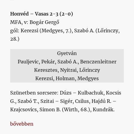
Honvéd – Vasas 2-3 (2-0)
MFA, v: Bogár Gergő
gól: Kerezsi (Medgyes, 7.), Szabó A. (Lőrinczy,
28.)
Gyetván
Pauljevic, Pekár, Szabó A., Benczenleitner
Keresztes, Nyitrai, Lőrinczy
Kerezsi, Holman, Medgyes
Szünetben sorcsere: Dúzs – Kulbachuk, Kocsis
G., Szabó T., Szitai – Sigér, Csilus, Hajdú R. –
Krajcsovics, Simon B. (Wirth, 68.), Kundrák.
„Napikispest 2024/07/04”
bővebben