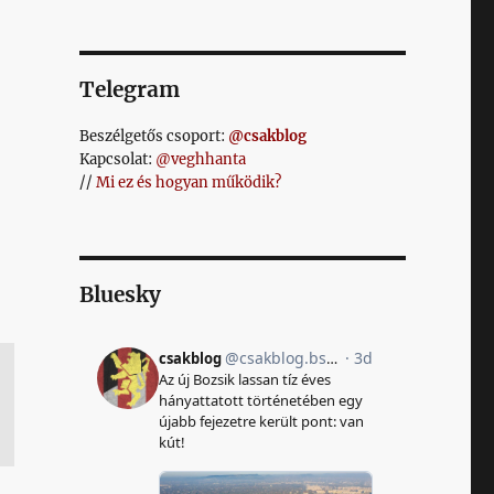
Telegram
Beszélgetős csoport:
@csakblog
Kapcsolat:
@veghhanta
//
Mi ez és hogyan működik?
Bluesky