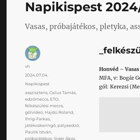
Napikispest 2024
Vasas, próbajátékos, pletyka, as
_felkész
Szerző
vh
Honvéd – Vasas
Közzétéve
2024.07.04.
MFA, v: Bogár G
Kategória
Napikispest
gól: Kerezsi (Me
Címke
asszisztens
,
Csilus Tamás
,
edzőmeccs
,
ETO
,
felkészülési meccs
,
gólvideó
,
Hajdú Roland
,
Ihrig-Farkas
,
játékoskeringő
,
pályaedző
,
Paulik István
,
próbajátékos
,
Sigér Ákos
,