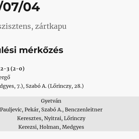
/07/04
szisztens, zártkapu
ülési mérkőzés
 2-3 (2-0)
ergő
dgyes, 7.), Szabó A. (Lőrinczy, 28.)
Gyetván
Pauljevic, Pekár, Szabó A., Benczenleitner
Keresztes, Nyitrai, Lőrinczy
Kerezsi, Holman, Medgyes