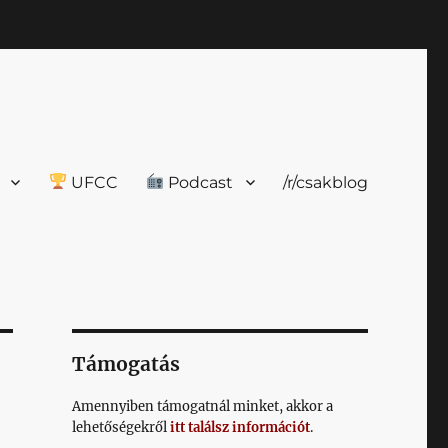
UFCC
Podcast
/r/csakblog
Támogatás
Amennyiben támogatnál minket, akkor a
lehetőségekről
itt találsz információt
.