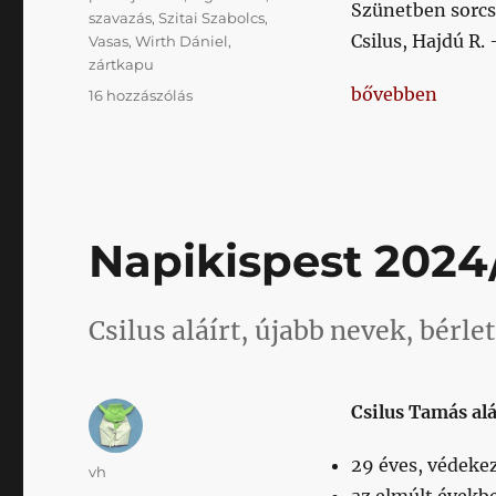
Szünetben sorcse
szavazás
,
Szitai Szabolcs
,
Csilus, Hajdú R.
Vasas
,
Wirth Dániel
,
zártkapu
„Napikispest 20
bővebben
Napikispest
16 hozzászólás
2024/07/04
című
bejegyzéshez
Napikispest 2024
Csilus aláírt, újabb nevek, bérle
Csilus Tamás alá
29 éves, védeke
Szerző
vh