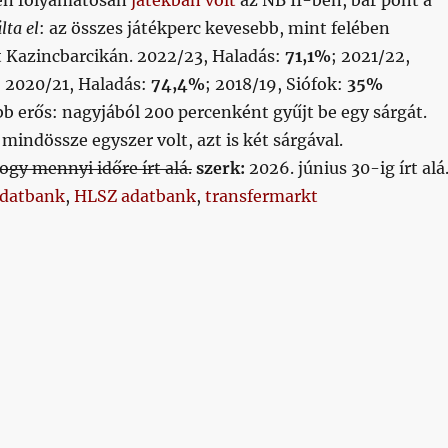
en folyamatosan
játékban volt
az NB II-ben, bár pont a
lta el
: az összes játékperc kevesebb, mint felében
tt Kazincbarcikán. 2022/23, Haladás:
71,1%
; 2021/22,
; 2020/21, Haladás:
74,4%
; 2018/19, Siófok:
35%
b erős: nagyjából 200 percenként gyűjt be egy sárgát.
 mindössze egyszer volt, azt is két sárgával.
gy mennyi időre írt alá.
szerk:
2026. június 30-ig írt alá
datbank
,
HLSZ adatbank
,
transfermarkt
024/06/28”