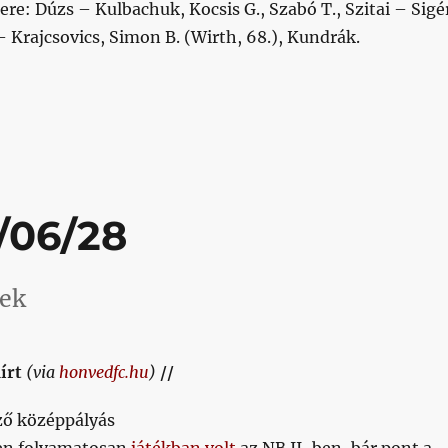
re: Dúzs – Kulbachuk, Kocsis G., Szabó T., Szitai – Sigé
 – Krajcsovics, Simon B. (Wirth, 68.), Kundrák.
24/07/04”
/06/28
tek
írt
(via
honvedfc.hu
)
//
ző középpályás