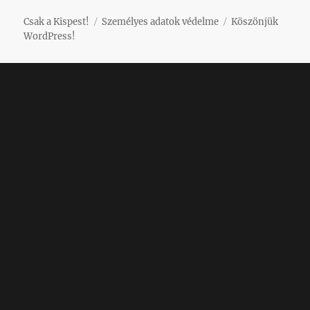
Csak a Kispest!
Személyes adatok védelme
Köszönjük
WordPress!