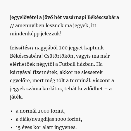
jegyelővétel a jövő hét vasárnapi Békéscsabára
//
amennyiben lesznek ma jegyek, itt
mindenképp jelezzük!
frissítés//
nagyjából 200 jegyet kaptunk
Békéscsabára! Csütörtökön, vagyis ma már
elérhetőek négytől a Futball házban. Ha
kártyával fizetnétek, akkor ne siessetek
egyelőre, mert még tölt a terminál. Viszont a
jegyek száma korlátos, tehát kezdődhet –
a
játék.
a normál 2000 forint,
a diák/nyugdíjas 1000 forint,
15 éves kor alatt ingyenes.