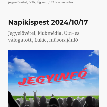
Ne
jegyelővétel
,
MTK
,
Újpest
13 hozzászólás
járj
meccsre,
magyar!
Napikispest 2024/10/17
című
bejegyzéshez
Jegyelővétel, klubmédia, U21-es
válogatott, Lukic, műsorajánló