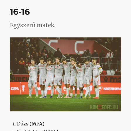
Deian
16-16
Boldor
című
bejegyzéshez
Egyszerű matek.
Dúzs (MFA)