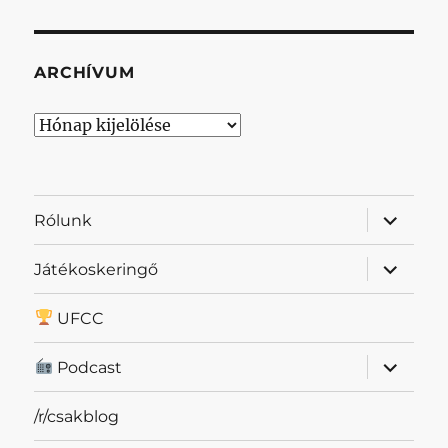
ARCHÍVUM
Archívum
almenü
Rólunk
szétnyit
almenü
Játékoskeringő
szétnyit
UFCC
almenü
Podcast
szétnyit
/r/csakblog