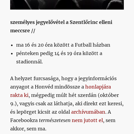
személyes jegyelővétel a Szentlőrinc elleni
meccsre //
ma 16 és 20 óra között a Futball házban
pénteken pedig 14 és 19 óra között a
stadionnál.
A helyzet furcsasága, hogy a jegyinformációs
anyagot a Honvéd mindössze a
honlapjára
rakta ki
, mégpedig múlt hét szerdán (október
9.), vagyis csak az láthatja, aki direkt ezt keresi,
és lepörget kicsit az oldal
archívumában
. A
Facebookra
természetesen
nem jutott el
, sem
akkor, sem ma.