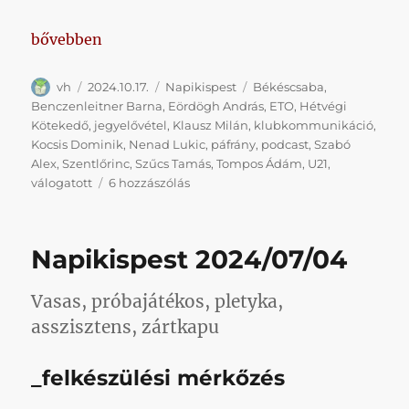
„Napikispest 2024/10/17”
bővebben
Szerző
Közzétéve
Kategória
Címke
vh
2024.10.17.
Napikispest
Békéscsaba
,
Benczenleitner Barna
,
Eördögh András
,
ETO
,
Hétvégi
Kötekedő
,
jegyelővétel
,
Klausz Milán
,
klubkommunikáció
,
Kocsis Dominik
,
Nenad Lukic
,
páfrány
,
podcast
,
Szabó
Alex
,
Szentlőrinc
,
Szűcs Tamás
,
Tompos Ádám
,
U21
,
Napikispest
válogatott
6 hozzászólás
2024/10/17
című
bejegyzéshez
Napikispest 2024/07/04
Vasas, próbajátékos, pletyka,
asszisztens, zártkapu
_felkészülési mérkőzés