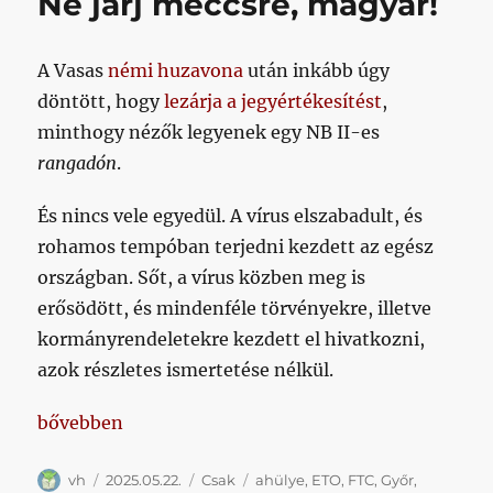
Ne járj meccsre, magyar!
A Vasas
némi huzavona
után inkább úgy
döntött, hogy
lezárja a jegyértékesítést
,
minthogy nézők legyenek egy NB II-es
rangadón
.
És nincs vele egyedül. A vírus elszabadult, és
rohamos tempóban terjedni kezdett az egész
országban. Sőt, a vírus közben meg is
erősödött, és mindenféle törvényekre, illetve
kormányrendeletekre kezdett el hivatkozni,
azok részletes ismertetése nélkül.
„Ne járj meccsre, magyar!”
bővebben
Szerző
Közzétéve
Kategória
Címke
vh
2025.05.22.
Csak
ahülye
,
ETO
,
FTC
,
Győr
,