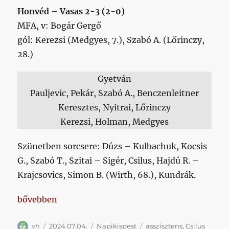
Honvéd – Vasas 2-3 (2-0)
MFA, v: Bogár Gergő
gól: Kerezsi (Medgyes, 7.), Szabó A. (Lőrinczy,
28.)
Gyetván
Pauljevic, Pekár, Szabó A., Benczenleitner
Keresztes, Nyitrai, Lőrinczy
Kerezsi, Holman, Medgyes
Szünetben sorcsere: Dúzs – Kulbachuk, Kocsis
G., Szabó T., Szitai – Sigér, Csilus, Hajdú R. –
Krajcsovics, Simon B. (Wirth, 68.), Kundrák.
„Napikispest 2024/07/04”
bővebben
Szerző
Közzétéve
Kategória
Címke
vh
2024.07.04.
Napikispest
asszisztens
,
Csilus