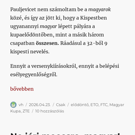
Pauljevicet nem számoltam be a
magyarok
közé, és így az jött ki, hogy a Kispestben
ugyanannyi
magyar
lépett pályára a
kupaelődöntőben, mint a másik három
csapatban
összesen.
Ráadásul a 32-ből 9
kispesti nevelés.
Ennyit a versenykiírásokról, ennyit a belépési
esélyegyenlőségről.
„16-16”
bővebben
Szerző
Közzétéve
Kategória
Címke
vh
2026.04.23.
Csak
elődöntő
,
ETO
,
FTC
,
Magyar
16-
Kupa
,
ZTE
10 hozzászólás
16
című
bejegyzéshez