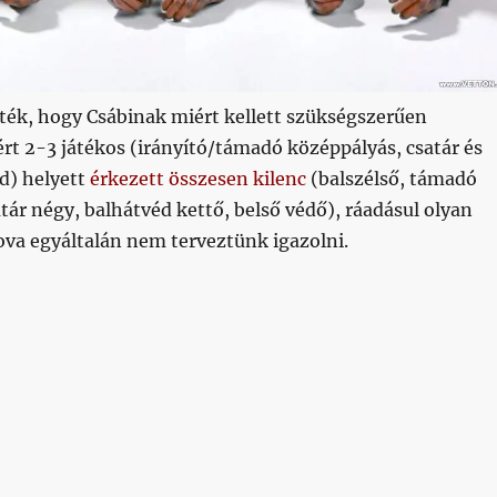
íték, hogy Csábinak miért kellett szükségszerűen
ért 2-3 játékos (irányító/támadó középpályás, csatár és
d) helyett
érkezett összesen kilenc
(balszélső, támadó
tár négy, balhátvéd kettő, belső védő), ráadásul olyan
ova egyáltalán nem terveztünk igazolni.
azolásunk 9 fős névsora”