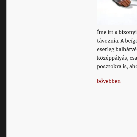
névsora
című
bejegyzéshez
Íme itt a bizony
távoznia. A beíg
esetleg balhátvé
középpályás, csa
posztokra is, ah
„Itt a 2-3 új ig
bővebben