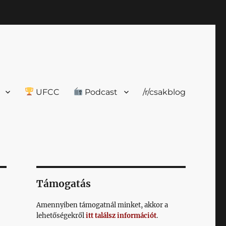
UFCC
Podcast
/r/csakblog
Támogatás
Amennyiben támogatnál minket, akkor a
lehetőségekről
itt találsz információt
.