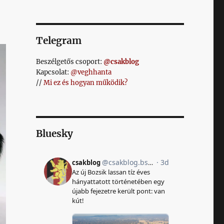
Telegram
Beszélgetős csoport:
@csakblog
Kapcsolat:
@veghhanta
//
Mi ez és hogyan működik?
Bluesky