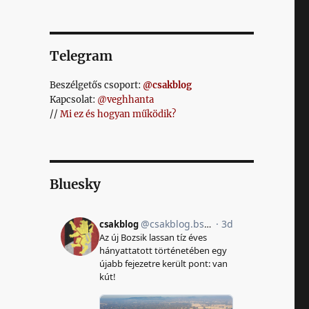
Telegram
Beszélgetős csoport:
@csakblog
Kapcsolat:
@veghhanta
//
Mi ez és hogyan működik?
Bluesky