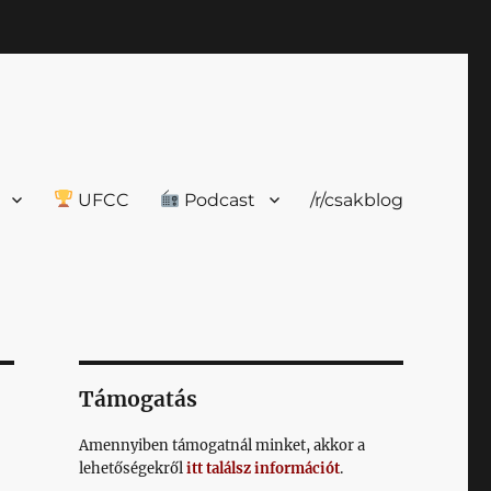
UFCC
Podcast
/r/csakblog
Támogatás
Amennyiben támogatnál minket, akkor a
lehetőségekről
itt találsz információt
.