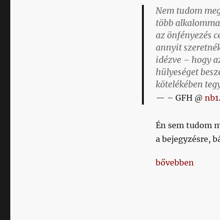
Nem tudom megke
több alkalommal
az önfényezés cé
annyit szeretné
idézve – hogy a
hülyeséget besz
kötelékében teg
– GFH @
nb1
Én sem tudom me
a bejegyzésre, 
„Mi is dolgozun
bővebben