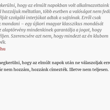
rülni, hogy az elmúlt napokban volt alkalmazottaink
 hozzájuk méltatlan, több esetben a valóságot nem fed
lját szolgáló interjúkat adtak a sajtónak. Erről csak
k mondani – egy újkori magyar klasszikus mondását
z alaptörvény mindenkinek garantálja a jogot, hogy
éljen. Szerencsére azt nem, hogy mindezt az én klubom
yék.
.hu
gkerülni, hogy az elmúlt napok után ne válaszoljak err
bár nem hozzám, hozzánk címezték. Illetve nem teljesen.
k”