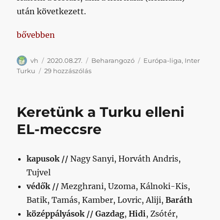
után következett.
„Az idő, a kék halál és a fekete doboz összefüggései
bővebben
Szerző
Közzétéve
Kategória
Címke
vh
2020.08.27.
Beharangozó
Európa-liga
,
Inter
Az
Turku
29 hozzászólás
idő,
a
kék
Keretünk a Turku elleni
halál
és
EL-meccsre
a
fekete
doboz
kapusok //
Nagy Sanyi, Horváth Andris,
összefüggései
Tujvel
című
bejegyzéshez
védők //
Mezghrani, Uzoma, Kálnoki-Kis,
Batik, Tamás, Kamber, Lovric, Aliji,
Baráth
középpályások //
Gazdag
,
Hidi
, Zsótér,