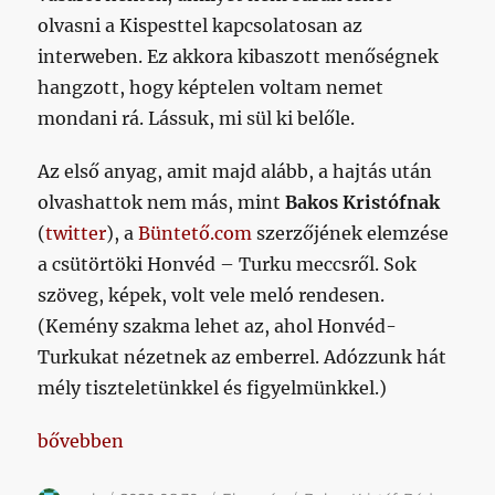
olvasni a Kispesttel kapcsolatosan az
interweben. Ez akkora kibaszott menőségnek
hangzott, hogy képtelen voltam nemet
mondani rá. Lássuk, mi sül ki belőle.
Az első anyag, amit majd alább, a hajtás után
olvashattok nem más, mint
Bakos Kristófnak
(
twitter
), a
Büntető.com
szerzőjének elemzése
a csütörtöki Honvéd – Turku meccsről. Sok
szöveg, képek, volt vele meló rendesen.
(Kemény szakma lehet az, ahol Honvéd-
Turkukat nézetnek az emberrel. Adózzunk hát
mély tiszteletünkkel és figyelmünkkel.)
„A letámadásból már látszott valami, a támadásból 
bővebben