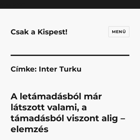
Mastodon
Csak a Kispest!
MENÜ
Címke:
Inter Turku
A letámadásból már
látszott valami, a
támadásból viszont alig –
elemzés