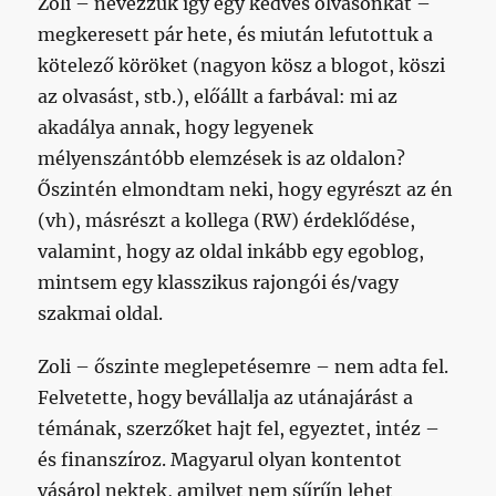
Zoli – nevezzük így egy kedves olvasónkat –
megkeresett pár hete, és miután lefutottuk a
kötelező köröket (nagyon kösz a blogot, köszi
az olvasást, stb.), előállt a farbával: mi az
akadálya annak, hogy legyenek
mélyenszántóbb elemzések is az oldalon?
Őszintén elmondtam neki, hogy egyrészt az én
(vh), másrészt a kollega (RW) érdeklődése,
valamint, hogy az oldal inkább egy egoblog,
mintsem egy klasszikus rajongói és/vagy
szakmai oldal.
Zoli – őszinte meglepetésemre – nem adta fel.
Felvetette, hogy bevállalja az utánajárást a
témának, szerzőket hajt fel, egyeztet, intéz –
és finanszíroz. Magyarul olyan kontentot
vásárol nektek, amilyet nem sűrűn lehet