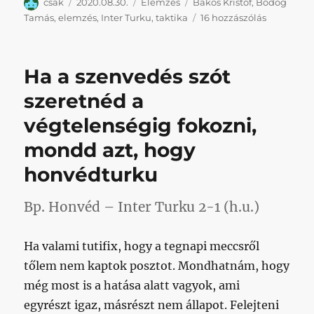
Szerző
Közzétéve
Kategória
Címke
csak
2020.08.30.
Elemzés
Bakos Kristóf
,
Bódog
A
Tamás
,
elemzés
,
Inter Turku
,
taktika
16 hozzászólás
letámadás
már
látszott
Ha a szenvedés szót
valami,
a
szeretnéd a
támadásb
végtelenségig fokozni,
viszont
alig
mondd azt, hogy
–
elemzés
honvédturku
című
bejegyzés
Bp. Honvéd – Inter Turku 2-1 (h.u.)
Ha valami tutifix, hogy a tegnapi meccsről
tőlem nem kaptok posztot. Mondhatnám, hogy
még most is a hatása alatt vagyok, ami
egyrészt igaz, másrészt nem állapot. Felejteni