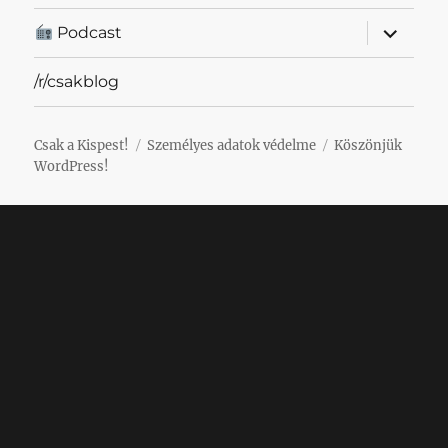
almenü
Podcast
szétnyit
/r/csakblog
Csak a Kispest!
Személyes adatok védelme
Köszönjük
WordPress!