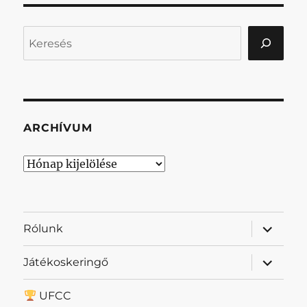
Keresés
ARCHÍVUM
Archívum
almenü
Rólunk
szétnyit
almenü
Játékoskeringő
szétnyit
UFCC