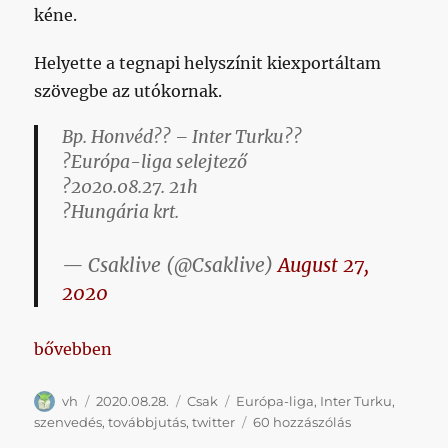
kéne.
Helyette a tegnapi helyszínit kiexportáltam
szövegbe az utókornak.
Bp. Honvéd?? – Inter Turku??
?Európa-liga selejtező
?2020.08.27. 21h
?️Hungária krt.
— Csaklive (@Csaklive)
August 27,
2020
„Ha a szenvedés szót szeretnéd a végtelenségig fo
bővebben
Szerző
Közzétéve
Kategória
Címke
vh
2020.08.28.
Csak
Európa-liga
,
Inter Turku
,
Ha
szenvedés
,
továbbjutás
,
twitter
60 hozzászólás
a