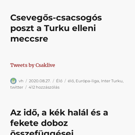
szenvedés
szót
Csevegős-csacsogós
szeretnéd
a
poszt a Turku elleni
végtelenségig
meccsre
fokozni,
mondd
azt,
hogy
honvédturku
Tweets by Csaklive
című
bejegyzéshez
Szerző
Közzétéve
Kategória
Címke
vh
2020.08.27.
Élő
élő
,
Európa-liga
,
Inter Turku
,
Csevegős-
twitter
412 hozzászólás
csacsogós
poszt
a
Az idő, a kék halál és a
Turku
elleni
fekete doboz
meccsre
összefüggései
című