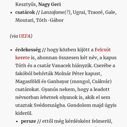
Kesztyűs,
Nagy Geri
csatárok //
Lanzafame(?),
Ugrai, Traoré, Gale,
Moutari, Tóth-Gábor
(via
UEFA
)
érdekesség //
hogy közben kijött a
Felcsút
kerete
is, ahonnan összesen két név, a kapus
Tóth és a csatár Vanacek hiányzik. Cserébe a
fakóból behívták Molnár Péter kapust,
Magasföldi és Ganbayar (mongol, Csákvár)
csatárokat. Gyanús nekem, hogy a leadott
névsorban
lehetnek
olyanok is, akik el sem
utaztak Svédországba. Gondolom majd úgyis
kiderül.
persze //
ettől még kérdésként felmerül,