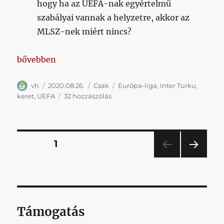
hogy ha az UEFA-nak egyértelmű
szabályai vannak a helyzetre, akkor az
MLSZ-nek miért nincs?
„Keretünk a Turku elleni EL-meccsre”
bővebben
Szerző
Közzétéve
Kategória
Címke
vh
2020.08.26.
Csak
Európa-liga
,
Inter Turku
,
Keretünk
keret
,
UEFA
32 hozzászólás
a
Turku
elleni
EL-
Bejegyzések
OLDAL
1
meccsre
című
KÖV
lapozása
bejegyzéshez
ETKE
ZŐ
OLD
AL
Támogatás