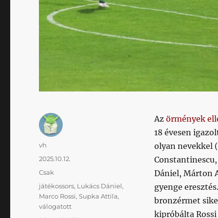
Az
örmények ell
18 évesen igazo
Szerző
vh
olyan nevekkel (
Közzétéve
2025.10.12.
Constantinescu,
Kategória
Csak
Dániel, Márton A
Címke
játékossors
,
Lukács Dániel
,
gyenge eresztés
Marco Rossi
,
Supka Attila
,
bronzérmet sike
válogatott
kipróbálta Rossi