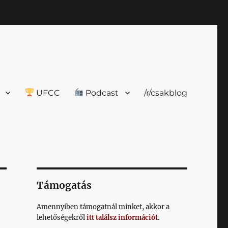
UFCC
Podcast
/r/csakblog
Támogatás
Amennyiben támogatnál minket, akkor a
lehetőségekről
itt találsz információt
.