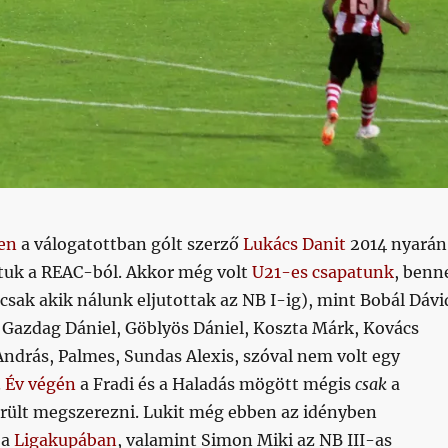
en
a válogatottban gólt szerző
Lukács Danit
2014 nyarán
ltuk a REAC-ból. Akkor még volt
U21-es csapatunk
, benn
csak akik nálunk eljutottak az NB I-ig), mint Bobál Dávi
 Gazdag Dániel, Göblyös Dániel, Koszta Márk, Kovács
ndrás, Palmes, Sundas Alexis, szóval nem volt egy
.
Év végén
a Fradi és a Haladás mögött mégis
csak
a
rült megszerezni. Lukit még ebben az idényben
 a
Ligakupában
, valamint Simon Miki az NB III-as