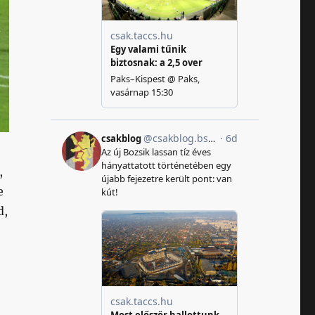
,
e
d,