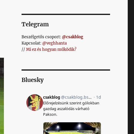
Telegram
Beszélgetős csoport:
@csakblog
Kapcsolat:
@veghhanta
//
Mi ez és hogyan működik?
Bluesky