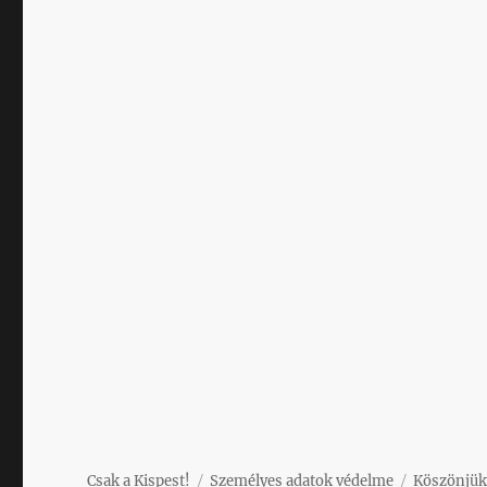
Csak a Kispest!
Személyes adatok védelme
Köszönjük