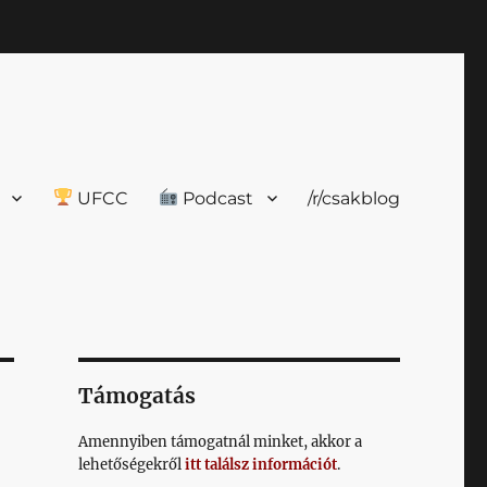
UFCC
Podcast
/r/csakblog
Támogatás
Amennyiben támogatnál minket, akkor a
lehetőségekről
itt találsz információt
.