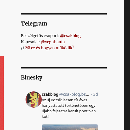
Telegram
Beszélgetős csoport:
@csakblog
Kapcsolat:
@veghhanta
//
Mi ez és hogyan működik?
Bluesky