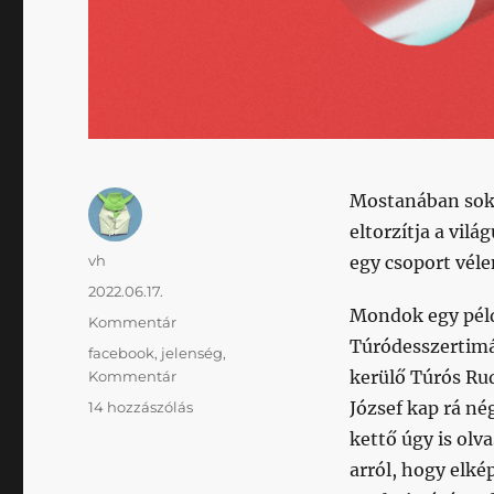
Mostanában soka
eltorzítja a vi
Szerző
vh
egy csoport vél
Közzétéve
2022.06.17.
Mondok egy példá
Kategória
Kommentár
Túródesszertimá
Címke
facebook
,
jelenség
,
kerülő Túrós Rud
Kommentár
Közösségi
József kap rá né
14 hozzászólás
véleménynek
kettő úgy is olv
látszó
arról, hogy elké
magánvélemények