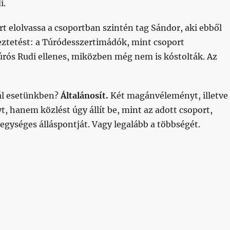
i.
rt elolvassa a csoportban szintén tag Sándor, aki ebből
eztetést: a Túródesszertimádók, mint csoport
rós Rudi ellenes, miközben még nem is kóstolták. Az
ál esetünkben?
Általánosít.
Két magánvéleményt, illetve
, hanem közlést úgy állít be, mint az adott csoport,
 egységes álláspontját. Vagy legalább a többségét.
eménynek látszó magánvélemények”