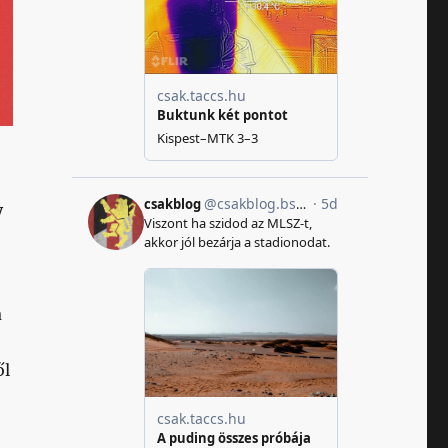
y
a
ől