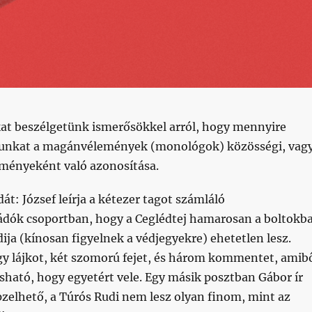
t beszélgetünk ismerősökkel arról, hogy mennyire
lágunkat a magánvélemények (monológok) közösségi, vag
eményeként való azonosítása.
t: József leírja a kétezer tagot számláló
dók csoportban, hogy a Ceglédtej hamarosan a boltokb
ija (kínosan figyelnek a védjegyekre) ehetetlen lesz.
gy lájkot, két szomorú fejet, és három kommentet, amib
asható, hogy egyetért vele. Egy másik posztban Gábor ír
pzelhető, a Túrós Rudi nem lesz olyan finom, mint az