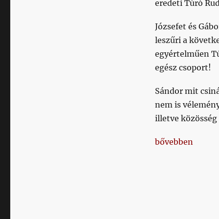
című
eredeti Túró Rud
bejegyzéshez
Józsefet és Gábo
leszűri a követk
egyértelműen Tú
egész csoport!
Sándor mit csin
nem is véleményt
illetve közösség
„Közösségi vél
bővebben