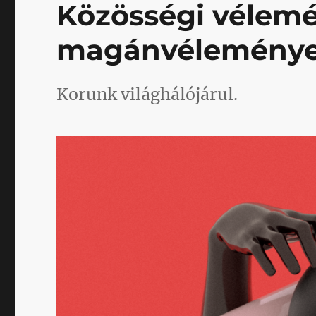
Közösségi vélemé
magánvélemény
Korunk világhálójárul.