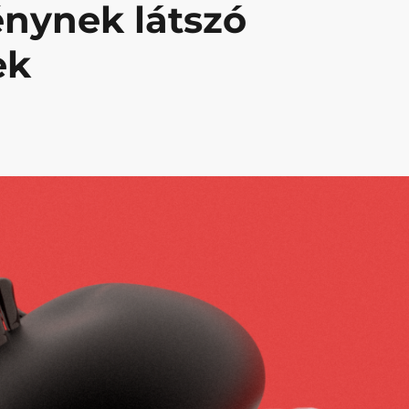
nynek látszó
ek