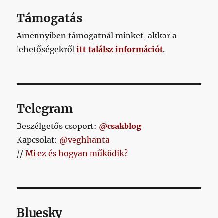
edzőme
című
Támogatás
bejegyz
Amennyiben támogatnál minket, akkor a
lehetőségekről
itt találsz információt
.
Telegram
Beszélgetős csoport:
@csakblog
Kapcsolat:
@veghhanta
//
Mi ez és hogyan működik?
Bluesky