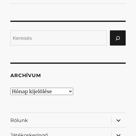
Keresés
ARCHÍVUM
Archívum
almenü
Rólunk
szétnyit
almenü
Játékoskeringő