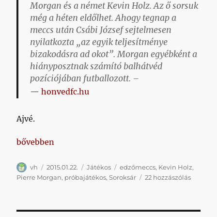
Morgan és a német Kevin Holz. Az ő sorsuk
még a héten eldőlhet. Ahogy tegnap a
meccs után Csábi József sejtelmesen
nyilatkozta
„az egyik teljesítménye
bizakodásra ad okot”
. Morgan egyébként a
hiányposztnak számító balhátvéd
pozíciójában futballozott. –
honvedfc.hu
Ajvé.
„Visszatérve még a tegnapi edzőmeccsre”
bővebben
Szerző
Közzétéve
Kategória
Címke
vh
2015.01.22.
Játékos
edzőmeccs
,
Kevin Holz
,
Visszaté
Pierre Morgan
,
próbajátékos
,
Soroksár
22 hozzászólás
még
a
tegnapi