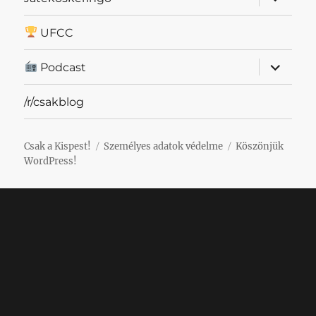
szétnyit
UFCC
almenü
Podcast
szétnyit
/r/csakblog
Csak a Kispest!
Személyes adatok védelme
Köszönjük
WordPress!